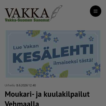
Urheilu
8.6.2026 12.40
Moukari- ja kuulakilpailut
Vehmaalla