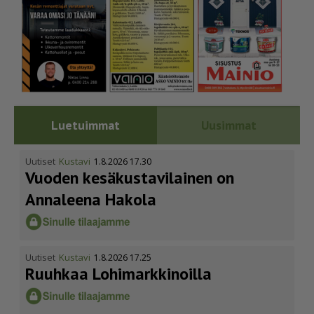
Luetuimmat
Uusimmat
Uutiset
Kustavi
1.8.2026 17.30
Vuoden kesäkus­ta­vi­lainen on
Annaleena Hakola
Uutiset
Kustavi
1.8.2026 17.25
Ruuhkaa Lohimark­ki­noilla