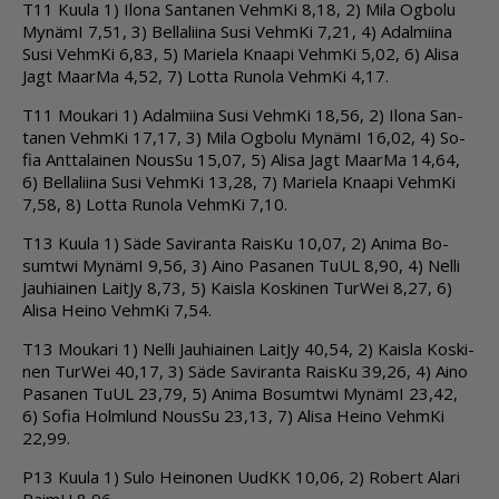
T11 Kuu­la 1) Ilo­na San­ta­nen Vehm­Ki 8,18, 2) Mila Og­bo­lu
My­nä­mI 7,51, 3) Bel­la­lii­na Susi Vehm­Ki 7,21, 4) Adal­mii­na
Susi Vehm­Ki 6,83, 5) Ma­rie­la Knaa­pi Vehm­Ki 5,02, 6) Ali­sa
Jagt Maar­Ma 4,52, 7) Lot­ta Ru­no­la Vehm­Ki 4,17.
T11 Mou­ka­ri 1) Adal­mii­na Susi Vehm­Ki 18,56, 2) Ilo­na San­
ta­nen Vehm­Ki 17,17, 3) Mila Og­bo­lu My­nä­mI 16,02, 4) So­
fia Ant­ta­lai­nen Nous­Su 15,07, 5) Ali­sa Jagt Maar­Ma 14,64,
6) Bel­la­lii­na Susi Vehm­Ki 13,28, 7) Ma­rie­la Knaa­pi Vehm­Ki
7,58, 8) Lot­ta Ru­no­la Vehm­Ki 7,10.
T13 Kuu­la 1) Säde Sa­vi­ran­ta Rais­Ku 10,07, 2) Ani­ma Bo­
sumt­wi My­nä­mI 9,56, 3) Ai­no Pa­sa­nen TuUL 8,90, 4) Nel­li
Jau­hi­ai­nen Lait­Jy 8,73, 5) Kais­la Kos­ki­nen Tur­Wei 8,27, 6)
Ali­sa Hei­no Vehm­Ki 7,54.
T13 Mou­ka­ri 1) Nel­li Jau­hi­ai­nen Lait­Jy 40,54, 2) Kais­la Kos­ki­
nen Tur­Wei 40,17, 3) Säde Sa­vi­ran­ta Rais­Ku 39,26, 4) Ai­no
Pa­sa­nen TuUL 23,79, 5) Ani­ma Bo­sumt­wi My­nä­mI 23,42,
6) So­fia Holm­lund Nous­Su 23,13, 7) Ali­sa Hei­no Vehm­Ki
22,99.
P13 Kuu­la 1) Sulo Hei­no­nen UudKK 10,06, 2) Ro­bert Ala­ri