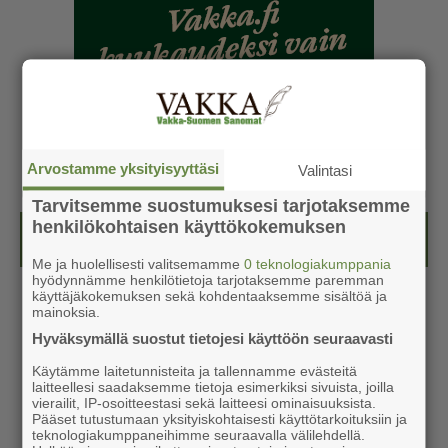
Arvostamme yksityisyyttäsi
Valintasi
Tarvitsemme suostumuksesi tarjotaksemme
henkilökohtaisen käyttökokemuksen
Näköislehdet
Me ja huolellisesti valitsemamme
0 teknologiakumppania
hyödynnämme henkilötietoja tarjotaksemme paremman
käyttäjäkokemuksen sekä kohdentaaksemme sisältöä ja
mainoksia.
Hyväksymällä suostut tietojesi käyttöön seuraavasti
Käytämme laitetunnisteita ja tallennamme evästeitä
laitteellesi saadaksemme tietoja esimerkiksi sivuista, joilla
vierailit, IP-osoitteestasi sekä laitteesi ominaisuuksista.
Pääset tutustumaan yksityiskohtaisesti käyttötarkoituksiin ja
teknologiakumppaneihimme seuraavalla välilehdellä.