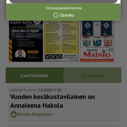
Tietosuojakäytäntömme
Luetuimmat
Uusimmat
Uutiset
Kustavi
1.8.2026 17.30
Vuoden kesäkus­ta­vi­lainen on
Annaleena Hakola