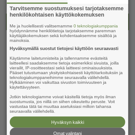
Tarvitsemme suostumuksesi tarjotaksemme
henkilökohtaisen käyttökokemuksen
Kesälehti (ilmainen)
Me ja huolellisesti valitsemamme
0 teknologiakumppania
hyödynnämme henkilötietoja tarjotaksemme paremman
käyttäjäkokemuksen sekä kohdentaaksemme sisältöä ja
mainoksia.
Hyväksymällä suostut tietojesi käyttöön seuraavasti
Käytämme laitetunnisteita ja tallennamme evästeitä
laitteellesi saadaksemme tietoja esimerkiksi sivuista, joilla
vierailit, IP-osoitteestasi sekä laitteesi ominaisuuksista.
Pääset tutustumaan yksityiskohtaisesti käyttötarkoituksiin ja
teknologiakumppaneihimme seuraavalla välilehdellä.
Hylkääminen voi vaikuttaa sivuston toimivuuteen ja
käytettävyyteen.
Jotkin teknologiamme voivat käsitellä tietoja myös ilman
suostumusta, jos niillä on siihen oikeutettu peruste. Voit
vastustaa tätä tai muuttaa asetuksiasi milloin tahansa
seuraavalla välilehdellä.
Hyväksyn kaikki
Omat valintani