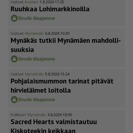
Uutiset
Kustavi
1.8.2026 17.25
Ruuhkaa Lohimark­ki­noilla
Uutiset
Mynämäki
6.8.2026 10.30
Mynäkäs tutkii Mynämäen mahdol­li­
suuksia
Uutiset
Mynämäki
5.8.2026 15.24
Pohja­lais­mummon tarinat pitävät
hirvieläimet loitolla
Kulttuuri
Mynämäki
3.8.2026 18.00
Sacred Hearts valmistautuu
Kiskoteekin keikkaan