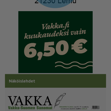
Näköislehdet