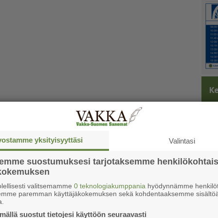
Ke
vostamme yksityisyyttäsi
Valintasi
semme suostumuksesi tarjotaksemme henkilökohtai
ökokemuksen
lellisesti valitsemamme
0 teknologiakumppania
hyödynnämme henkilöt
semme paremman käyttäjäkokemuksen sekä kohdentaaksemme sisältöä
a.
ällä suostut tietojesi käyttöön seuraavasti