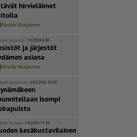
itävät hirvieläimet
oitolla
tiset
Naantali
7.8.2026 6.00
esistöt ja järjestöt
ydämen asiana
tiset
Mynämäki
23.5.2022 16.07
ynämäkeen
uunnitellaan isompi
oirapuisto
tiset
Kustavi
1.8.2026 17.30
uoden kesäkus­ta­vi­lainen