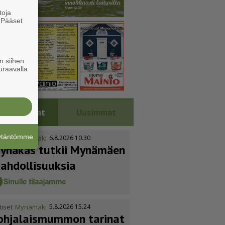
toja
. Pääset
e
n siihen
uraavalla
Luetuimmat
Uusimmat
äytäntömme
tiset
Mynämäki
6.8.2026 10.30
ynäkäs tutkii Mynämäen
ahdol­li­suuksia
tiset
Mynämäki
5.8.2026 15.24
ohja­lais­mummon tarinat