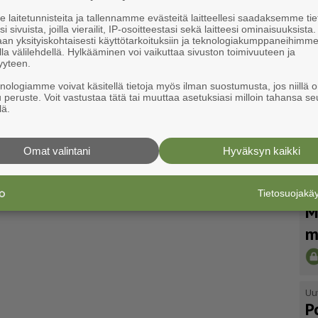
laitetunnisteita ja tallennamme evästeitä laitteellesi saadaksemme tie
i sivuista, joilla vierailit, IP-osoitteestasi sekä laitteesi ominaisuuksista
an yksityiskohtaisesti käyttötarkoituksiin ja teknologiakumppaneihimm
la välilehdellä. Hylkääminen voi vaikuttaa sivuston toimivuuteen ja
yyteen.
knologiamme voivat käsitellä tietoja myös ilman suostumusta, jos niillä o
u peruste. Voit vastustaa tätä tai muuttaa asetuksiasi milloin tahansa se
lä.
Omat valintani
Hyväksyn kaikki
Tietosuojak
Uu
M
m
Uu
P