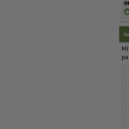
o
Ky
Mi
pa