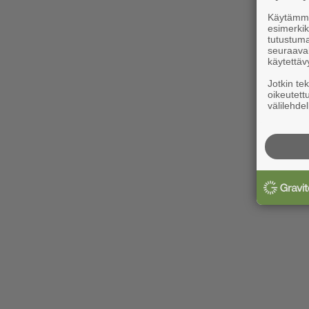
Käytämme 
esimerkiks
tutustuma
seuraaval
käytettäv
Jotkin te
oikeutett
välilehdel