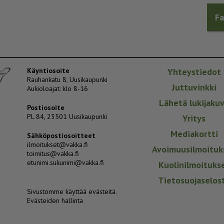
F
Käyntiosoite
Yhteystiedot
Rauhankatu 8, Uusikaupunki
Juttuvinkki
Aukioloajat: klo 8-16
Lähetä lukijaku
Postiosoite
PL 84, 23501 Uusikaupunki
Yritys
Mediakortti
Sähköpostiosoitteet
ilmoitukset@vakka.fi
Avoimuusilmoituk
toimitus@vakka.fi
etunimi.sukunimi@vakka.fi
Kuolinilmoituks
Tietosuojaselos
Sivustomme käyttää evästeitä.
Evästeiden hallinta