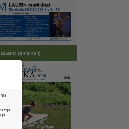
sälehti (ilmainen)
sen
ietoja
 ja