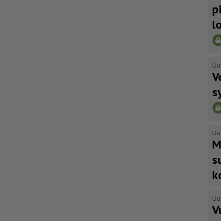
p
l
Uu
V
s
Uu
M
s
k
Uu
V