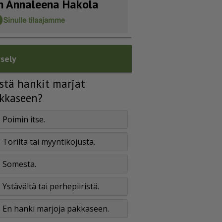
n Annaleena Hakola
sely
stä hankit marjat
kkaseen?
Poimin itse.
Torilta tai myyntikojusta.
Somesta.
Ystävältä tai perhepiiristä.
En hanki marjoja pakkaseen.