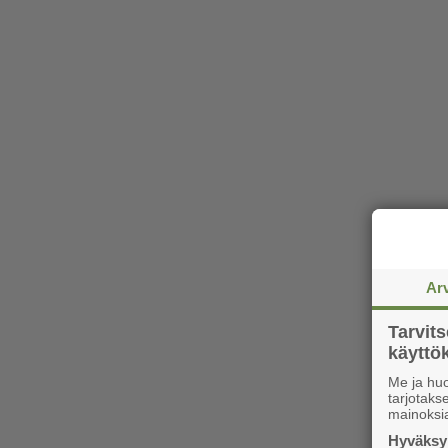
Ar
Tarvit
käytt
Me ja huo
tarjotak
mainoksi
Hyväksym