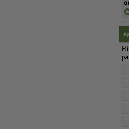
o
Ky
Mi
pa