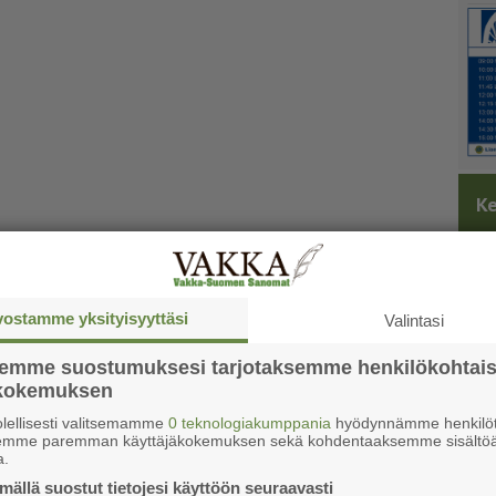
Ke
vostamme yksityisyyttäsi
Valintasi
semme suostumuksesi tarjotaksemme henkilökohtai
ökokemuksen
lellisesti valitsemamme
0 teknologiakumppania
hyödynnämme henkilöt
semme paremman käyttäjäkokemuksen sekä kohdentaaksemme sisältöä
a.
ällä suostut tietojesi käyttöön seuraavasti