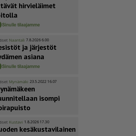
itävät hirvieläimet
oitolla
tiset
Naantali
7.8.2026 6.00
esistöt ja järjestöt
ydämen asiana
tiset
Mynämäki
23.5.2022 16.07
ynämäkeen
uunnitellaan isompi
oirapuisto
tiset
Kustavi
1.8.2026 17.30
uoden kesäkus­ta­vi­lainen