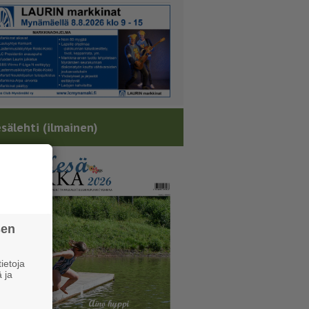
sälehti (ilmainen)
sen
ietoja
 ja