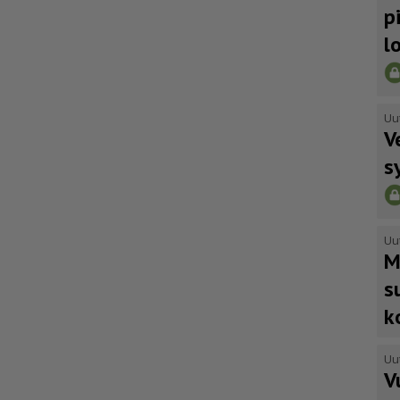
p
l
Uu
V
s
Uu
M
s
k
Uu
V