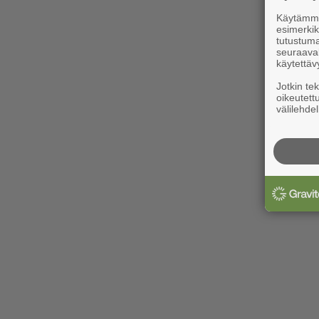
Käytämme 
esimerkiks
tutustuma
seuraaval
käytettäv
Jotkin te
oikeutett
välilehdel