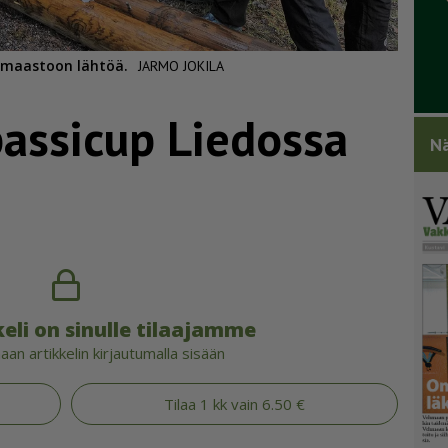
n maastoon lähtöä.
JARMO JOKILA
assicup Liedossa
Nä
eli on sinulle tilaajamme
an artikkelin kirjautumalla sisään
Tilaa 1 kk vain 6.50 €