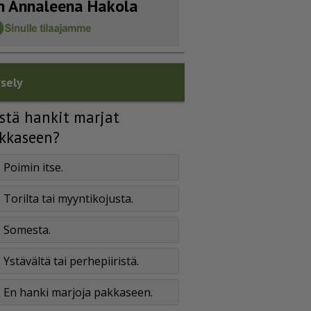
n Annaleena Hakola
sely
stä hankit marjat
kkaseen?
Poimin itse.
Torilta tai myyntikojusta.
Somesta.
Ystävältä tai perhepiiristä.
En hanki marjoja pakkaseen.