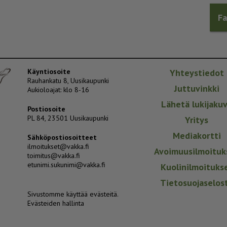
F
Käyntiosoite
Yhteystiedot
Rauhankatu 8, Uusikaupunki
Juttuvinkki
Aukioloajat: klo 8-16
Lähetä lukijaku
Postiosoite
PL 84, 23501 Uusikaupunki
Yritys
Mediakortti
Sähköpostiosoitteet
ilmoitukset@vakka.fi
Avoimuusilmoituk
toimitus@vakka.fi
etunimi.sukunimi@vakka.fi
Kuolinilmoituks
Tietosuojaselos
Sivustomme käyttää evästeitä.
Evästeiden hallinta