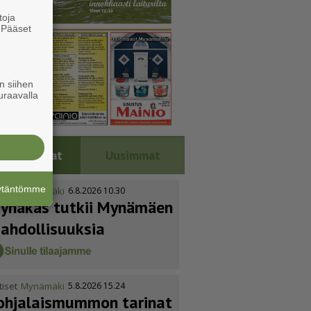
toja
. Pääset
e
n siihen
uraavalla
Luetuimmat
Uusimmat
äytäntömme
tiset
Mynämäki
6.8.2026 10.30
ynäkäs tutkii Mynämäen
ahdol­li­suuksia
tiset
Mynämäki
5.8.2026 15.24
ohja­lais­mummon tarinat