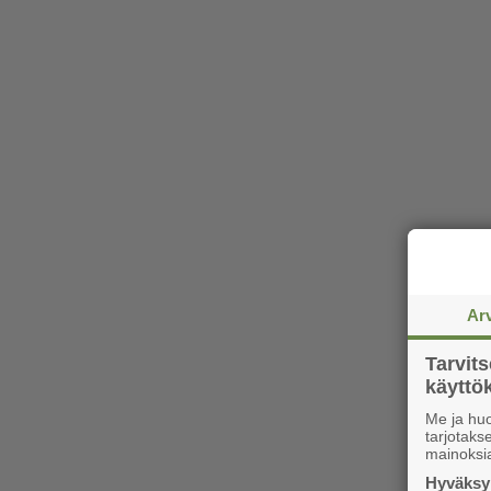
Ar
Tarvit
käytt
Me ja huo
tarjotak
mainoksi
Hyväksym