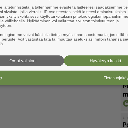
laitetunnisteita ja tallennamme evästeitä laitteellesi saadaksemme tie
i sivuista, joilla vierailit, IP-osoitteestasi sekä laitteesi ominaisuuksista
an yksityiskohtaisesti käyttötarkoituksiin ja teknologiakumppaneihimm
la välilehdellä. Hylkääminen voi vaikuttaa sivuston toimivuuteen ja
yyteen.
knologiamme voivat käsitellä tietoja myös ilman suostumusta, jos niillä o
u peruste. Voit vastustaa tätä tai muuttaa asetuksiasi milloin tahansa se
lä.
Omat valintani
Hyväksyn kaikki
Tietosuojak
Uu
M
m
Uu
P