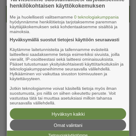
henkilökohtaisen käyttökokemuksen
Kesälehti (ilmainen)
Me ja huolellisesti valitsemamme
0 teknologiakumppania
hyödynnämme henkilötietoja tarjotaksemme paremman
käyttäjäkokemuksen sekä kohdentaaksemme sisältöä ja
mainoksia.
Hyväksymällä suostut tietojesi käyttöön seuraavasti
Käytämme laitetunnisteita ja tallennamme evästeitä
laitteellesi saadaksemme tietoja esimerkiksi sivuista, joilla
vierailit, IP-osoitteestasi sekä laitteesi ominaisuuksista.
Pääset tutustumaan yksityiskohtaisesti käyttötarkoituksiin ja
teknologiakumppaneihimme seuraavalla välilehdellä.
Hylkääminen voi vaikuttaa sivuston toimivuuteen ja
käytettävyyteen.
Jotkin teknologiamme voivat käsitellä tietoja myös ilman
suostumusta, jos niillä on siihen oikeutettu peruste. Voit
vastustaa tätä tai muuttaa asetuksiasi milloin tahansa
seuraavalla välilehdellä.
Hyväksyn kaikki
Omat valintani
Tietosuojakäytäntömme