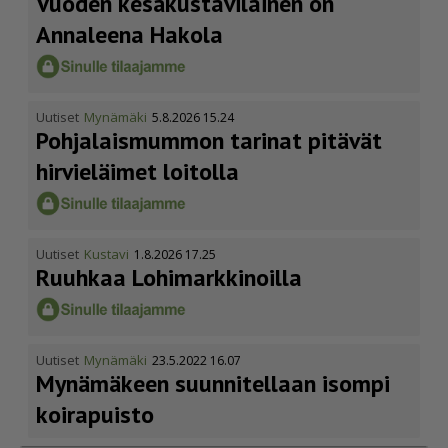
Vuoden kesäkus­ta­vi­lainen on
Annaleena Hakola
Uutiset
Mynämäki
5.8.2026 15.24
Pohja­lais­mummon tarinat pitävät
hirvieläimet loitolla
Uutiset
Kustavi
1.8.2026 17.25
Ruuhkaa Lohimark­ki­noilla
Uutiset
Mynämäki
23.5.2022 16.07
Mynämäkeen suunnitellaan isompi
koirapuisto