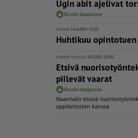
Ugin abit ajelivat to
Uutiset
14.4.2021 12.53
Huhtikuu opintotuen
Uutiset
Naantali
4.3.2021 20.50
Etsivä nuori­so­työn­t
piilevät vaarat
Naan­ta­lin et­si­vä nuo­ri­so­työn­te
op­pi­lai­tos­ten kans­sa