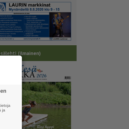
sälehti (ilmainen)
sen
ietoja
 ja