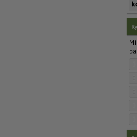
k
Ky
Mi
pa