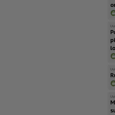
o
Uu
P
p
l
Uu
R
Uu
M
s