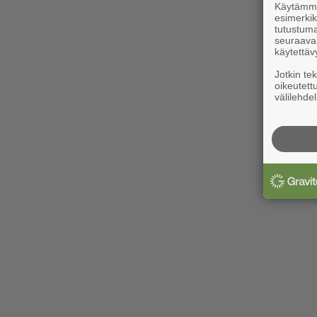
Käytämme 
esimerkiks
tutustuma
seuraaval
käytettäv
Jotkin te
oikeutett
välilehdel