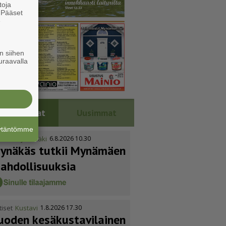
toja
. Pääset
e
n siihen
uraavalla
Luetuimmat
Uusimmat
äytäntömme
tiset
Mynämäki
6.8.2026 10.30
ynäkäs tutkii Mynämäen
ahdol­li­suuksia
tiset
Kustavi
1.8.2026 17.30
uoden kesäkus­ta­vi­lainen