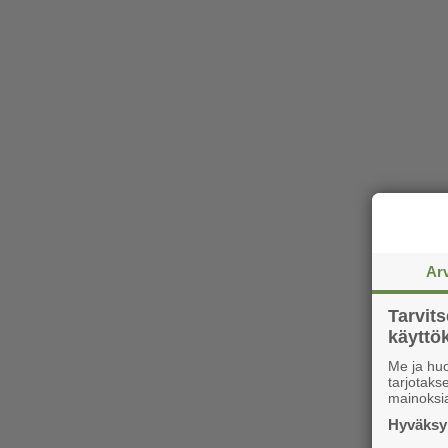
Ar
Tarvit
käytt
Me ja huo
tarjotak
mainoksi
Hyväksym