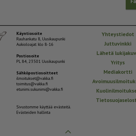
F
Käyntiosoite
Yhteystiedot
Rauhankatu 8, Uusikaupunki
Juttuvinkki
Aukioloajat: klo 8-16
Lähetä lukijaku
Postiosoite
PL 84, 23501 Uusikaupunki
Yritys
Mediakortti
Sähköpostiosoitteet
ilmoitukset@vakka.fi
Avoimuusilmoituk
toimitus@vakka.fi
etunimi.sukunimi@vakka.fi
Kuolinilmoituks
Tietosuojaselos
Sivustomme käyttää evästeitä.
Evästeiden hallinta