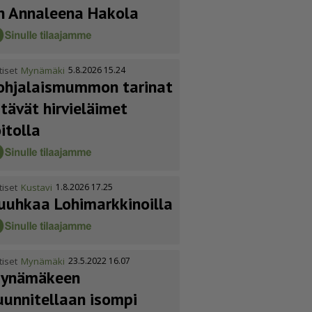
n Annaleena Hakola
tiset
Mynämäki
5.8.2026 15.24
ohja­lais­mummon tarinat
itävät hirvieläimet
oitolla
tiset
Kustavi
1.8.2026 17.25
uuhkaa Lohimark­ki­noilla
tiset
Mynämäki
23.5.2022 16.07
ynämäkeen
uunnitellaan isompi