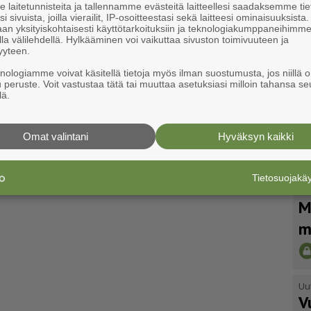
laitetunnisteita ja tallennamme evästeitä laitteellesi saadaksemme tie
i sivuista, joilla vierailit, IP-osoitteestasi sekä laitteesi ominaisuuksista
an yksityiskohtaisesti käyttötarkoituksiin ja teknologiakumppaneihimm
la välilehdellä. Hylkääminen voi vaikuttaa sivuston toimivuuteen ja
yyteen.
knologiamme voivat käsitellä tietoja myös ilman suostumusta, jos niillä o
u peruste. Voit vastustaa tätä tai muuttaa asetuksiasi milloin tahansa se
lä.
Omat valintani
Hyväksyn kaikki
Tietosuojak
Uu
M
m
Uu
V