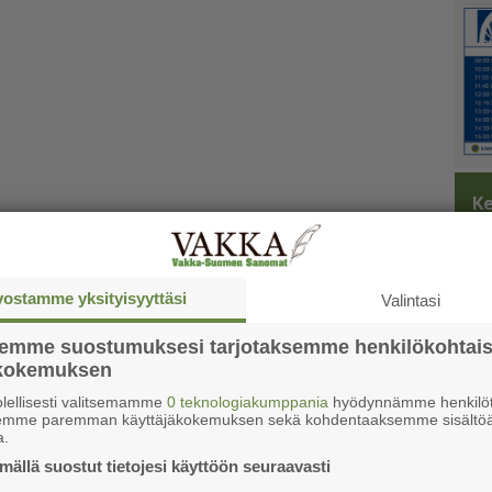
Ke
vostamme yksityisyyttäsi
Valintasi
semme suostumuksesi tarjotaksemme henkilökohtai
ökokemuksen
lellisesti valitsemamme
0 teknologiakumppania
hyödynnämme henkilöt
semme paremman käyttäjäkokemuksen sekä kohdentaaksemme sisältöä
a.
ällä suostut tietojesi käyttöön seuraavasti