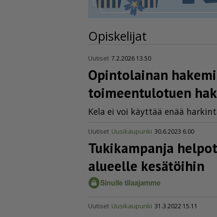
Opiskelijat
Uutiset
7.2.2026 13.50
Opintolainan hakemis
toimeen­tu­lotuen ha
Kela ei voi käyt­tää enää har­kin­
Uutiset
Uusikaupunki
30.6.2023 6.00
Tukikampanja helpot
alueelle kesätöihin
Uutiset
Uusikaupunki
31.3.2022 15.11