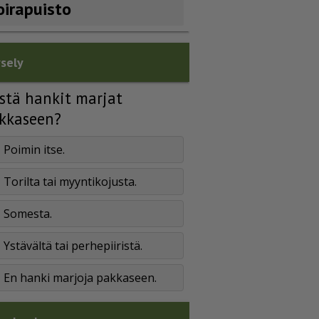
oirapuisto
sely
stä hankit marjat
kkaseen?
Poimin itse.
Torilta tai myyntikojusta.
Somesta.
Ystävältä tai perhepiiristä.
En hanki marjoja pakkaseen.