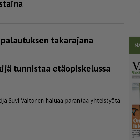
rstaina
 palautuksen takarajana
Nä
ekijä tunnistaa etäopiskelussa
­ki­jä Suvi Val­to­nen ha­lu­aa pa­ran­taa yh­teis­työ­tä