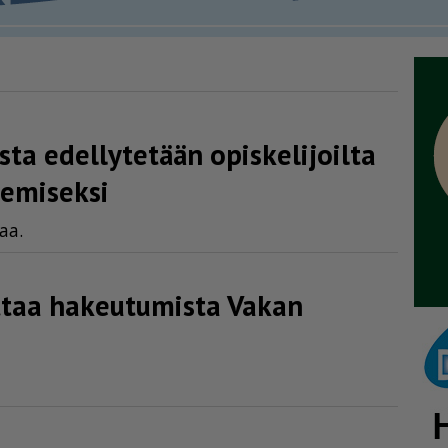
ta edellytetään opiskelijoilta
kemiseksi
taa.
taa hakeutumista Vakan