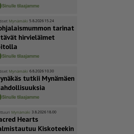
tiset
Mynämäki
5.8.2026 15.24
ohja­lais­mummon tarinat
itävät hirvieläimet
oitolla
tiset
Mynämäki
6.8.2026 10.30
ynäkäs tutkii Mynämäen
ahdol­li­suuksia
ttuuri
Mynämäki
3.8.2026 18.00
acred Hearts
almistautuu Kiskoteekin