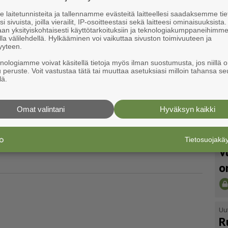
laitetunnisteita ja tallennamme evästeitä laitteellesi saadaksemme tie
i sivuista, joilla vierailit, IP-osoitteestasi sekä laitteesi ominaisuuksista
an yksityiskohtaisesti käyttötarkoituksiin ja teknologiakumppaneihimm
ousiaisten kirjastoille
la välilehdellä. Hylkääminen voi vaikuttaa sivuston toimivuuteen ja
yyteen.
knologiamme voivat käsitellä tietoja myös ilman suostumusta, jos niillä o
u peruste. Voit vastustaa tätä tai muuttaa asetuksiasi milloin tahansa se
lä.
kir­jas­to, Mas­kun pää­kir­jas­toon ja Le­muun ky­lä­
u­tai­to­työ­tä.
Omat valintani
Hyväksyn kaikki
a ja Ukrainan kulttuuria
Tietosuojak
Uu
V
o
Uu
R