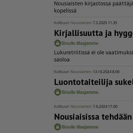
Nou­si­ais­ten kir­jas­tos­sa päät­tä
ko­pe­lis­sä
Kulttuuri
Nousiainen
7.2.2025 11.35
Kirjallisuutta ja hygg
Lu­ku­ret­rii­tis­sä ei ole vaa­ti­muk­s
sä­o­loa
Kulttuuri
Nousiainen
13.10.2024 8.00
Luonto­tai­teilija suk
Kulttuuri
Nousiainen
7.6.2024 17.00
Nousiaisissa tehdään 