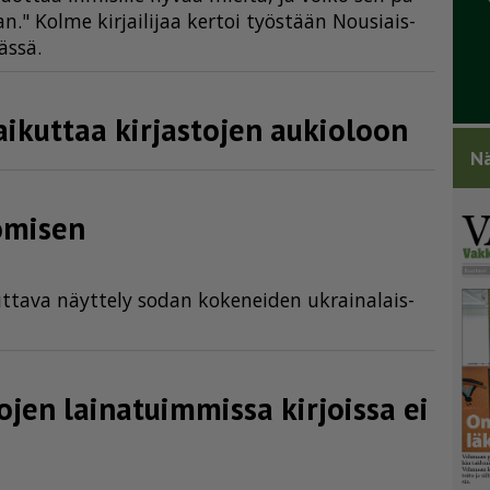
." Kol­me kir­jai­li­jaa ker­toi työs­tään Nou­si­ais­
väs­sä.
s vaikuttaa kirjastojen aukioloon
Nä
uomisen
ut­ta­va näyt­te­ly so­dan ko­ke­nei­den uk­rai­na­lais­
ojen lainatuimmissa kirjoissa ei