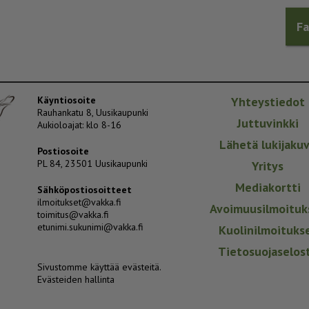
F
Käyntiosoite
Yhteystiedot
Rauhankatu 8, Uusikaupunki
Juttuvinkki
Aukioloajat: klo 8-16
Lähetä lukijaku
Postiosoite
PL 84, 23501 Uusikaupunki
Yritys
Mediakortti
Sähköpostiosoitteet
ilmoitukset@vakka.fi
Avoimuusilmoituk
toimitus@vakka.fi
etunimi.sukunimi@vakka.fi
Kuolinilmoituks
Tietosuojaselos
Sivustomme käyttää evästeitä.
Evästeiden hallinta