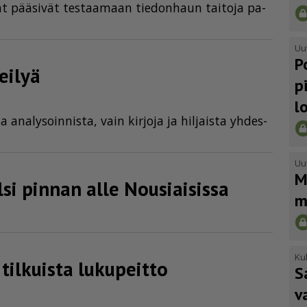
­jät pää­si­vät tes­taa­maan tie­don­haun tai­to­ja pa­
Uu
P
eilyä
p
l
ia ana­ly­soin­nis­ta, vain kir­jo­ja ja hil­jais­ta yh­des­
Uu
M
elsi pinnan alle Nousiaisissa
m
Kul
tilkuista lukupeitto
S
v