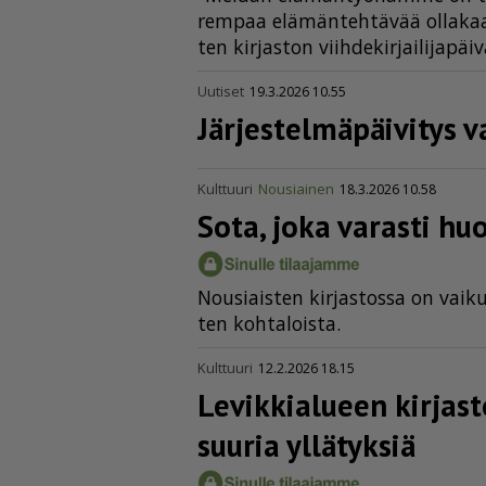
rem­paa elä­män­teh­tä­vää ol­la­kaan
ten kir­jas­ton viih­de­kir­jai­li­ja­päi­
Uutiset
19.3.2026 10.55
Järjes­tel­mä­päi­vity
Kulttuuri
Nousiainen
18.3.2026 10.58
Sota, joka varasti h
Nou­si­ais­ten kir­jas­tos­sa on vai­k
ten koh­ta­lois­ta.
Kulttuuri
12.2.2026 18.15
Levikkialueen kirjast
suuria yllätyksiä