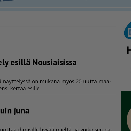
y esillä Nousiaisissa
­sä näyt­te­lys­sä on mu­ka­na myös 20 uut­ta maa­
­si ker­taa esil­le.
kuin juna
­taa ih­mi­sil­le hy­vää miel­tä, ja voi­ko sen pa­