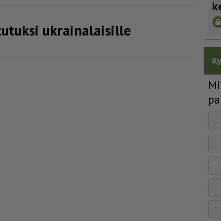
k
tuksi ukrai­na­lai­sille
Ky
Mi
pa