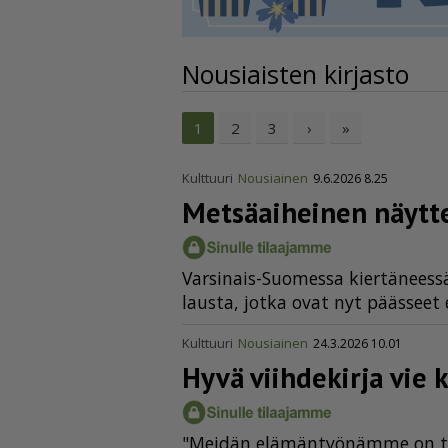
Nousiaisten kirjasto
2
3
›
»
1
Kulttuuri
Nousiainen
9.6.2026 8.25
Metsäaiheinen näyttel
Var­si­nais-Suo­mes­sa kier­tä­nees
laus­ta, jot­ka ovat nyt pääs­seet en
Kulttuuri
Nousiainen
24.3.2026 10.01
Hyvä viihdekirja vie 
"Mei­dän elä­män­työ­näm­me on tuot