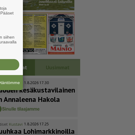
toja
. Pääset
e
n siihen
uraavalla
Luetuimmat
Uusimmat
äytäntömme
tiset
Kustavi
1.8.2026 17.30
uoden kesäkus­ta­vi­lainen
n Annaleena Hakola
tiset
Kustavi
1.8.2026 17.25
uuhkaa Lohimark­ki­noilla