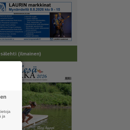
sälehti (ilmainen)
sen
ietoja
 ja