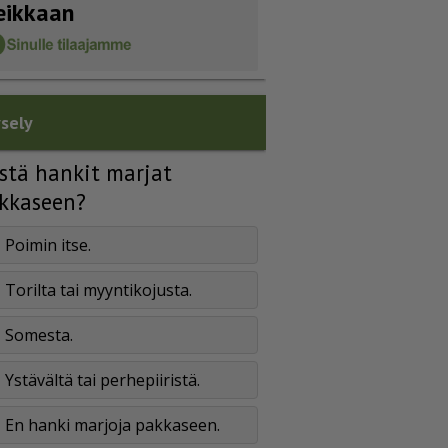
eikkaan
sely
stä hankit marjat
kkaseen?
Poimin itse.
Torilta tai myyntikojusta.
Somesta.
Ystävältä tai perhepiiristä.
En hanki marjoja pakkaseen.