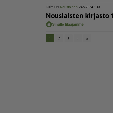
Kulttuuri
Nousiainen
24.5.2024 8.30
Nousiaisten kirjasto tu
2
3
›
»
1