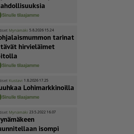
ahdol­li­suuksia
tiset
Mynämäki
5.8.2026 15.24
ohja­lais­mummon tarinat
itävät hirvieläimet
oitolla
tiset
Kustavi
1.8.2026 17.25
uuhkaa Lohimark­ki­noilla
tiset
Mynämäki
23.5.2022 16.07
ynämäkeen
uunnitellaan isompi