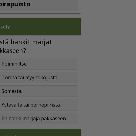
oirapuisto
sely
stä hankit marjat
kkaseen?
Poimin itse.
Torilta tai myyntikojusta.
Somesta.
Ystävältä tai perhepiiristä.
En hanki marjoja pakkaseen.