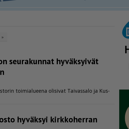
»
lon seurakunnat hyväksyivät
yn
to­rin toi­mi­a­lu­ee­na oli­si­vat Tai­vas­sa­lo ja Kus­
sto hyväksyi kirkkoherran