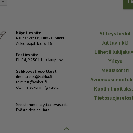
F
»
Käyntiosoite
Yhteystiedot
Rauhankatu 8, Uusikaupunki
Juttuvinkki
Aukioloajat: klo 8-16
Lähetä lukijaku
Postiosoite
PL 84, 23501 Uusikaupunki
Yritys
Mediakortti
Sähköpostiosoitteet
ilmoitukset@vakka.fi
Avoimuusilmoituk
toimitus@vakka.fi
etunimi.sukunimi@vakka.fi
Kuolinilmoituks
Tietosuojaselos
Sivustomme käyttää evästeitä.
Evästeiden hallinta