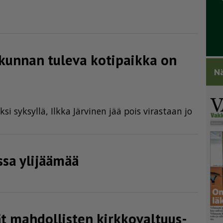
unnan tuleva kotipaikka on
Nä
­si syk­syl­lä, Ilk­ka Jär­vi­nen jää pois vi­ras­taan jo
sa ylijäämää
 mahdollisten kirkko­val­tuus­