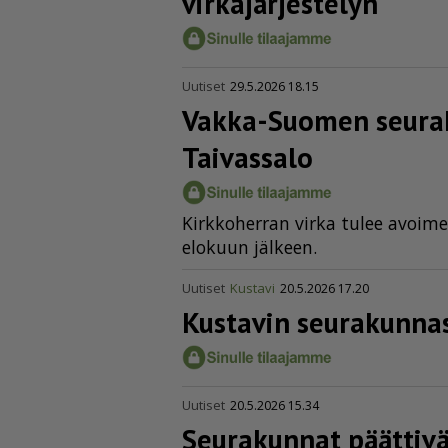
virka­jär­jes­telyn
Uutiset
29.5.2026 18.15
Vakka-Suomen seurak
Taivassalo
Kirk­ko­her­ran vir­ka tu­lee avoi­mek
elo­kuun jäl­keen.
Uutiset
Kustavi
20.5.2026 17.20
Kustavin seurakunnas
Uutiset
20.5.2026 15.34
Seurakunnat päättivät