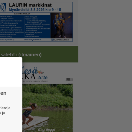
sälehti (ilmainen)
sen
ietoja
 ja