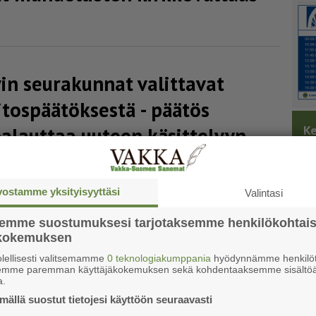
vin seurakunnat valittavat
tos­pää­tök­sestä - päätös
Ke
alauttaa uuteen käsittelyyn
vostamme yksityisyyttäsi
Valintasi
semme suostumuksesi tarjotaksemme henkilökohtai
ökokemuksen
uus kuuluu kaikille
lellisesti valitsemamme
0 teknologiakumppania
hyödynnämme henkilöt
semme paremman käyttäjäkokemuksen sekä kohdentaaksemme sisältöä
a.
mäis­tä ker­taa val­ta­kun­nal­li­seen Rol­laat­to­ri­
ällä suostut tietojesi käyttöön seuraavasti