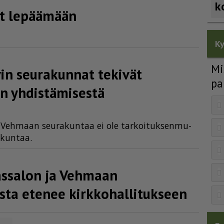
k
eet lepäämään
Ky
Mi
vin seurakunnat tekivät
pa
en yhdistämisestä
­tä Veh­maan seu­ra­kun­taa ei ole tar­koi­tuk­sen­mu­
a­kun­taa.
vassalon ja Vehmaan
ta etenee kirkko­hal­li­tukseen