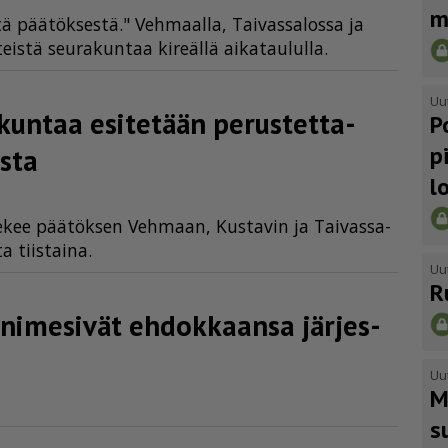
m
 pää­tök­ses­tä." Veh­maal­la, Tai­vas­sa­los­sa ja
is­tä seu­ra­kun­taa ki­re­äl­lä ai­ka­tau­lul­la.
Uu
ntaa esitetään perus­tet­ta­
P
p
sta
l
 te­kee pää­tök­sen Veh­maan, Kus­ta­vin ja Tai­vas­sa­
a tiis­tai­na.
Uu
R
o nimesivät ehdokkaansa järjes­
Uu
M
s