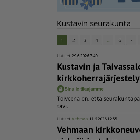
Kustavin seurakunta
2
3
4
6
›
1
...
Uutiset
29.6.2026 7.40
Kustavin ja Taivassa
kirkko­her­ra­jär­jes­tel
Toi­vee­na on, et­tä seu­ra­kun­ta­pas­
ta­vi.
Uutiset
Vehmaa
11.6.2026 12.55
Vehmaan kirkkoneuvo