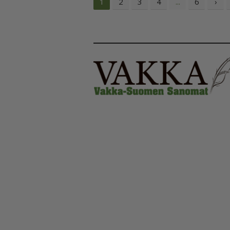
2
3
4
6
›
1
...