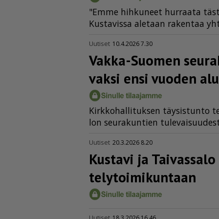
"Em­me hih­ku­neet hur­raa­ta täs­tä
Kus­ta­vis­sa ale­taan ra­ken­taa yh­te
Uutiset
10.4.2026 7.30
Vakka-Suomen seuraku
vaksi ensi vuoden alu
Kirk­ko­hal­li­tuk­sen täy­sis­tun­to
lon seu­ra­kun­tien tu­le­vai­suu­des­t
Uutiset
20.3.2026 8.20
Kustavi ja Taivassal
te­ly­toi­mi­kuntaan
Uutiset
18.3.2026 16.46