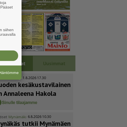
toja
. Pääset
e
n siihen
uraavalla
Luetuimmat
Uusimmat
äytäntömme
tiset
Kustavi
1.8.2026 17.30
uoden kesäkus­ta­vi­lainen
n Annaleena Hakola
tiset
Mynämäki
6.8.2026 10.30
ynäkäs tutkii Mynämäen