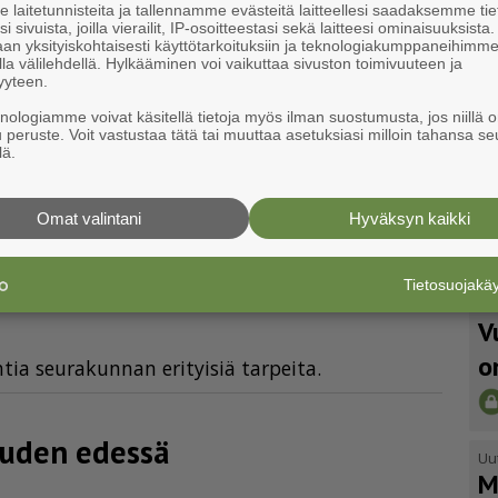
laitetunnisteita ja tallennamme evästeitä laitteellesi saadaksemme tie
i sivuista, joilla vierailit, IP-osoitteestasi sekä laitteesi ominaisuuksista
an yksityiskohtaisesti käyttötarkoituksiin ja teknologiakumppaneihimm
uu kirkko­a­lu­eisiin
la välilehdellä. Hylkääminen voi vaikuttaa sivuston toimivuuteen ja
yyteen.
knologiamme voivat käsitellä tietoja myös ilman suostumusta, jos niillä o
u peruste. Voit vastustaa tätä tai muuttaa asetuksiasi milloin tahansa se
s­te­ly­toi­mi­kun­ta ko­koon­tui en­sim­mäis­tä ker­
lä.
Omat valintani
Hyväksyn kaikki
ka-Suomen seurakunnalta
an valinnasta
Tietosuojak
Uu
V
o
­tia seu­ra­kun­nan eri­tyi­siä tar­pei­ta.
uden edessä
Uu
M