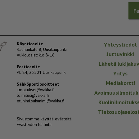
F
Käyntiosoite
Yhteystiedot
Rauhankatu 8, Uusikaupunki
Juttuvinkki
Aukioloajat: klo 8-16
Lähetä lukijaku
Postiosoite
PL 84, 23501 Uusikaupunki
Yritys
Mediakortti
Sähköpostiosoitteet
ilmoitukset@vakka.fi
Avoimuusilmoituk
toimitus@vakka.fi
etunimi.sukunimi@vakka.fi
Kuolinilmoituks
Tietosuojaselos
Sivustomme käyttää evästeitä.
Evästeiden hallinta