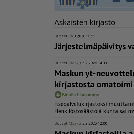
Askaisten kirjasto
Uutiset
19.3.2026 10.55
Järjes­tel­mä­päi­vity
Uutiset
Masku
5.2.2026 14.33
Maskun yt-neuvottel
kirjastosta omatoi­mi­
It­se­pal­ve­lu­kir­jas­tok­si muut­ta­m
Hen­ki­lös­tö­sääs­tö­jä kun­ta sai 
Uutiset
Masku
2.3.2025 12.00
Maskun kirjastoilla a