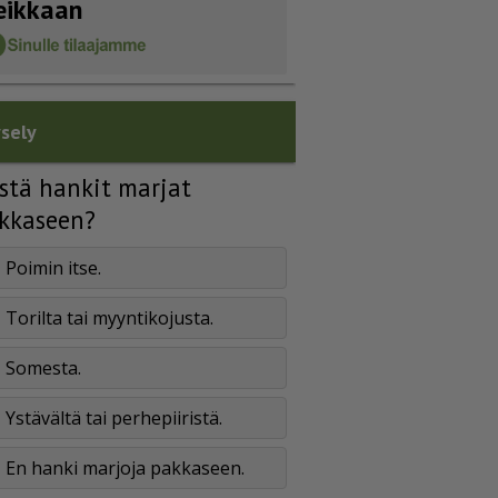
eikkaan
sely
stä hankit marjat
kkaseen?
Poimin itse.
Torilta tai myyntikojusta.
Somesta.
Ystävältä tai perhepiiristä.
En hanki marjoja pakkaseen.