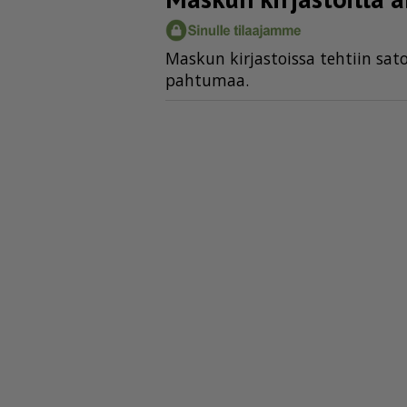
Mas­kun kir­jas­tois­sa teh­tiin sa­to­
pah­tu­maa.