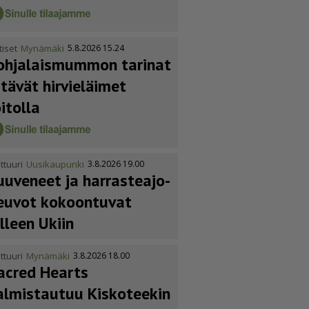
tiset
Mynämäki
5.8.2026 15.24
ohja­lais­mummon tarinat
itävät hirvieläimet
oitolla
ttuuri
Uusikaupunki
3.8.2026 19.00
uuveneet ja harras­te­a­jo­
euvot kokoontuvat
älleen Ukiin
ttuuri
Mynämäki
3.8.2026 18.00
acred Hearts
almistautuu Kiskoteekin