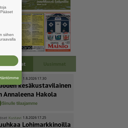
toja
. Pääset
e
n siihen
uraavalla
Luetuimmat
Uusimmat
äytäntömme
tiset
Kustavi
1.8.2026 17.30
uoden kesäkus­ta­vi­lainen
n Annaleena Hakola
tiset
Kustavi
1.8.2026 17.25
uuhkaa Lohimark­ki­noilla