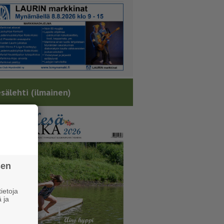
sälehti (ilmainen)
sen
ietoja
 ja