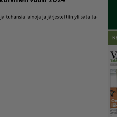
ja tu­han­sia lai­no­ja ja jär­jes­tet­tiin yli sata ta­
Nä