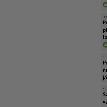
Uu
P
p
l
Kul
P
n
j
Kul
S
v