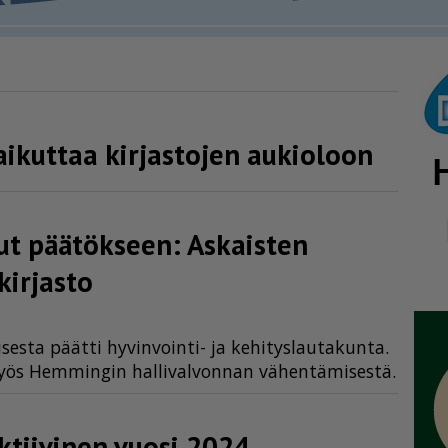
s vaikuttaa kirjastojen aukioloon
ut päätökseen: Askaisten
kir­jasto
i­ses­ta päät­ti hy­vin­voin­ti- ja ke­hi­tys­lau­ta­kun­ta.
myös Hem­min­gin hal­li­val­von­nan vä­hen­tä­mi­ses­tä.
ktiivinen vuosi 2024