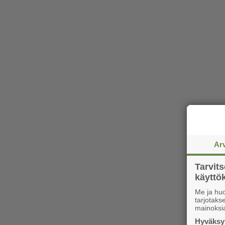
Ar
Tarvit
käytt
Me ja huo
tarjotak
mainoksi
Hyväksym