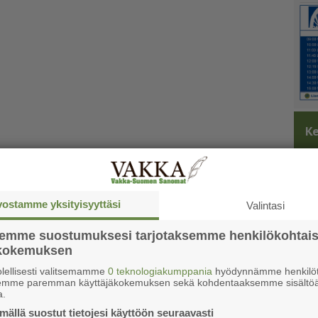
Ke
vostamme yksityisyyttäsi
Valintasi
semme suostumuksesi tarjotaksemme henkilökohtai
ökokemuksen
lellisesti valitsemamme
0 teknologiakumppania
hyödynnämme henkilöt
semme paremman käyttäjäkokemuksen sekä kohdentaaksemme sisältöä
a.
ällä suostut tietojesi käyttöön seuraavasti