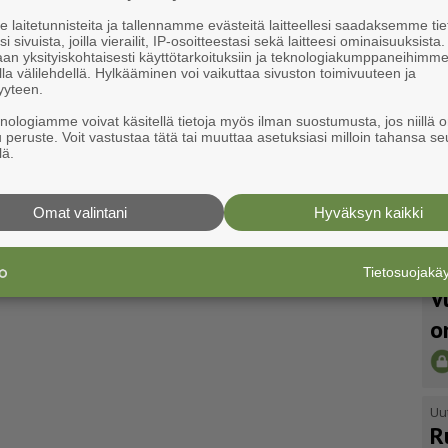
laitetunnisteita ja tallennamme evästeitä laitteellesi saadaksemme tie
i sivuista, joilla vierailit, IP-osoitteestasi sekä laitteesi ominaisuuksista
an yksityiskohtaisesti käyttötarkoituksiin ja teknologiakumppaneihimm
la välilehdellä. Hylkääminen voi vaikuttaa sivuston toimivuuteen ja
yyteen.
knologiamme voivat käsitellä tietoja myös ilman suostumusta, jos niillä o
u peruste. Voit vastustaa tätä tai muuttaa asetuksiasi milloin tahansa se
lä.
Omat valintani
Hyväksyn kaikki
Tietosuojak
Uu
V
o
Uu
R