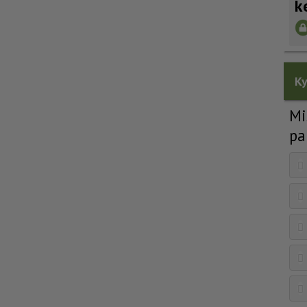
k
Ky
Mi
pa