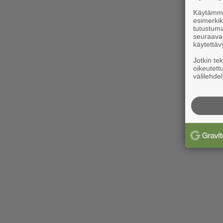
Käytämme 
esimerkiks
tutustuma
seuraaval
käytettäv
Jotkin te
oikeutett
välilehdel