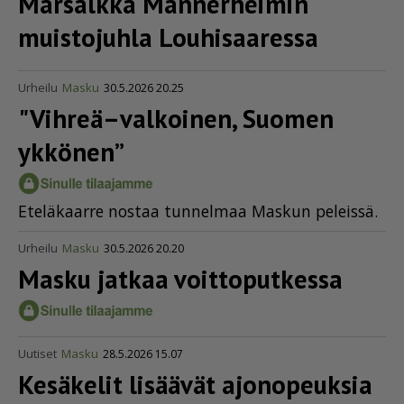
Marsalkka Mannerheimin
muistojuhla Louhisaaressa
Urheilu
Masku
30.5.2026 20.25
"Vihreä–valkoinen, Suomen
ykkönen”
Ete­lä­kaar­re nos­taa tun­nel­maa Mas­kun pe­leis­sä.
Urheilu
Masku
30.5.2026 20.20
Masku jatkaa voittoputkessa
Uutiset
Masku
28.5.2026 15.07
Kesäkelit lisäävät ajonopeuksia