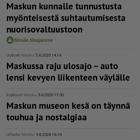
Maskun kunnalle tunnustusta
myönteisestä suhtau­tu­mi­sesta
nuori­so­val­tuustoon
Uutiset
Masku
5.6.2026 14.14
Maskussa raju ulosajo – auto
lensi kevyen liikenteen väylälle
Kulttuuri
Masku
3.6.2026 17.00
Maskun museon kesä on täynnä
touhua ja nostalgiaa
Urheilu
Masku
3.6.2026 16.10