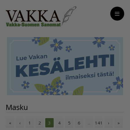
Masku
«
‹
1
2
4
5
6
141
›
»
3
...