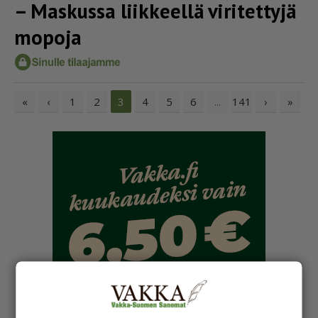
– Maskussa liikkeellä viritettyjä
mopoja
«
‹
1
2
4
5
6
141
›
»
3
...