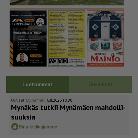
Luetuimmat
Uusimmat
Uutiset
Mynämäki
6.8.2026 10.30
Mynäkäs tutkii Mynämäen mahdol­li­
suuksia