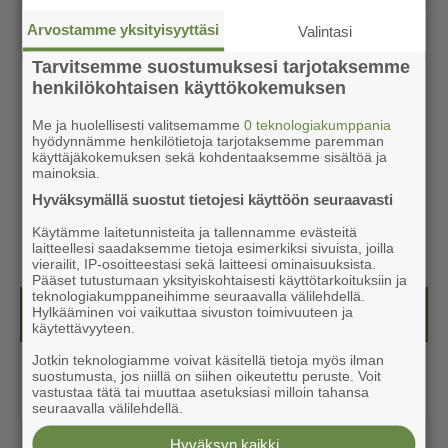
Arvostamme yksityisyyttäsi
Valintasi
Tarvitsemme suostumuksesi tarjotaksemme
henkilökohtaisen käyttökokemuksen
Me ja huolellisesti valitsemamme
0 teknologiakumppania
hyödynnämme henkilötietoja tarjotaksemme paremman
käyttäjäkokemuksen sekä kohdentaaksemme sisältöä ja
mainoksia.
Hyväksymällä suostut tietojesi käyttöön seuraavasti
Käytämme laitetunnisteita ja tallennamme evästeitä
laitteellesi saadaksemme tietoja esimerkiksi sivuista, joilla
vierailit, IP-osoitteestasi sekä laitteesi ominaisuuksista.
Pääset tutustumaan yksityiskohtaisesti käyttötarkoituksiin ja
teknologiakumppaneihimme seuraavalla välilehdellä.
Näköislehdet
Hylkääminen voi vaikuttaa sivuston toimivuuteen ja
käytettävyyteen.
Jotkin teknologiamme voivat käsitellä tietoja myös ilman
suostumusta, jos niillä on siihen oikeutettu peruste. Voit
vastustaa tätä tai muuttaa asetuksiasi milloin tahansa
seuraavalla välilehdellä.
Hyväksyn kaikki