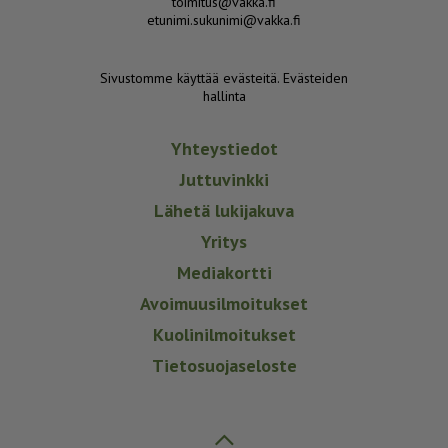
toimitus@vakka.fi
etunimi.sukunimi@vakka.fi
Sivustomme käyttää evästeitä.
Evästeiden
hallinta
Yhteystiedot
Juttuvinkki
Lähetä lukijakuva
Yritys
Mediakortti
Avoimuusilmoitukset
Kuolinilmoitukset
Tietosuojaseloste