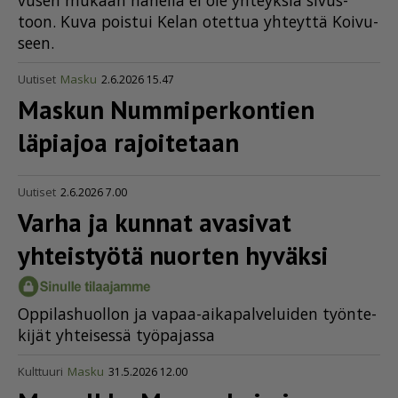
vu­sen mu­kaan hä­nel­lä ei ole yh­teyk­siä si­vus­
toon. Kuva pois­tui Ke­lan otet­tua yh­teyt­tä Koi­vu­
seen.
Uutiset
Masku
2.6.2026 15.47
Maskun Nummi­per­kontien
läpiajoa rajoitetaan
Uutiset
2.6.2026 7.00
Varha ja kunnat avasivat
yhteistyötä nuorten hyväksi
Op­pi­las­huol­lon ja va­paa-ai­ka­pal­ve­lui­den työn­te­
ki­jät yh­tei­ses­sä työ­pa­jas­sa
Kulttuuri
Masku
31.5.2026 12.00