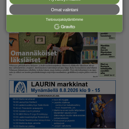
Omat valintani
Tietosuojakäytäntömme