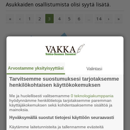
Asuk­kai­den osal­lis­tu­mis­ta oli­si syy­tä li­sä­tä.
«
‹
1
2
4
5
6
14
›
»
3
...
Arvostamme yksityisyyttäsi
Valintasi
Tarvitsemme suostumuksesi tarjotaksemme
henkilökohtaisen käyttökokemuksen
Me ja huolellisesti valitsemamme
0 teknologiakumppania
hyödynnämme henkilötietoja tarjotaksemme paremman
käyttäjäkokemuksen sekä kohdentaaksemme sisältöä ja
mainoksia.
Hyväksymällä suostut tietojesi käyttöön seuraavasti
Käytämme laitetunnisteita ja tallennamme evästeitä