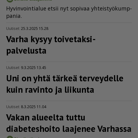
Hy­vin­voin­ti­a­lue et­sii nyt so­pi­vaa yh­teis­työ­kump­
pa­nia.
Uutiset
25.3.2025 15.28
Varha kysyy toivetaksi-
palvelusta
Uutiset
9.3.2025 13.45
Uni on yhtä tärkeä terveydelle
kuin ravinto ja liikunta
Uutiset
8.3.2025 11.04
Vakan alueelta tuttu
diabeteshoito laajenee Varhassa