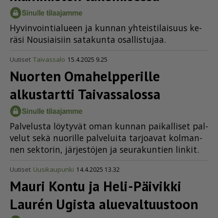
Hy­vin­voin­ti­a­lu­een ja kun­nan yh­teis­ti­lai­suus ke­
rä­si Nou­si­ai­siin sa­ta­kun­ta osal­lis­tu­jaa.
Uutiset
Taivassalo
15.4.2025 9.25
Nuorten Omahelpperille
alkustartti Taivassalossa
Pal­ve­lus­ta löy­ty­vät oman kun­nan pai­kal­li­set pal­
ve­lut sekä nuo­ril­le pal­ve­lui­ta tar­jo­a­vat kol­man­
nen sek­to­rin, jär­jes­tö­jen ja seu­ra­kun­tien lin­kit.
Uutiset
Uusikaupunki
14.4.2025 13.32
Mauri Kontu ja Heli-Päivikki
Laurén Ugista alueval­tuustoon