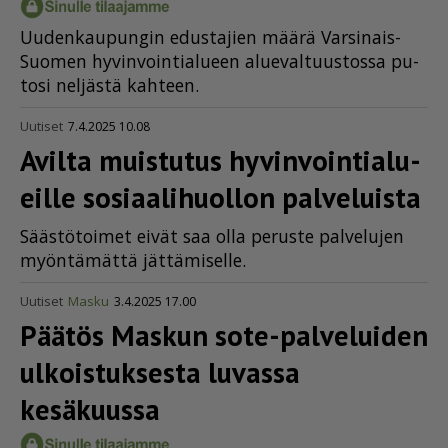
Uu­den­kau­pun­gin edus­ta­jien mää­rä Var­si­nais-
Suo­men hy­vin­voin­ti­a­lu­een alu­e­val­tuus­tos­sa pu­
to­si nel­jäs­tä kah­teen.
Uutiset
7.4.2025 10.08
Avilta muistutus hyvin­voin­ti­a­lu­
eille sosia­a­li­huollon palveluista
Sääs­tö­toi­met ei­vät saa ol­la pe­rus­te pal­ve­lu­jen
myön­tä­mät­tä jät­tä­mi­sel­le.
Uutiset
Masku
3.4.2025 17.00
Päätös Maskun sote-palveluiden
ulkoistuksesta luvassa
kesäkuussa