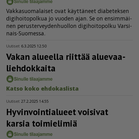
Vak­ka­suo­ma­lai­set ovat käyt­tä­neet di­a­be­tek­sen
di­gi­hoi­to­pol­kua jo vuo­den ajan. Se on en­sim­mäi­
nen pe­rus­ter­vey­den­huol­lon di­gi­hoi­to­pol­ku Var­si­
nais-Suo­mes­sa.
Uutiset
6.3.2025 12.50
Vakan alueella riittää aluevaa­
lieh­dok­kaita
Kat­so koko eh­do­kas­lis­ta
Uutiset
27.2.2025 14.55
Hyvin­voin­ti­a­lueet voisivat
karsia toimielimiä