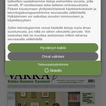
laitteellesi saadaksemme tietoja esimerkiksi sivuista, joilla
vierailit, IP-osoitteestasi sekä laitteesi ominaisuuksista.
Pääset tutustumaan yksityiskohtaisesti käyttötarkoituksiin ja
teknologiakumppaneihimme seuraavalla välilehdellä.
Hylkääminen voi vaikuttaa sivuston toimivuuteen ja
käytettävyyteen.
Jotkin teknologiamme voivat käsitellä tietoja myös ilman
suostumusta, jos niillä on siihen oikeutettu peruste. Voit
vastustaa tätä tai muuttaa asetuksiasi milloin tahansa
seuraavalla välilehdellä.
Hyväksyn kaikki
Näköislehdet
Omat valintani
Tietosuojakäytäntömme