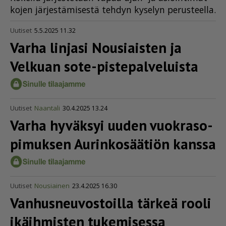
ko­jen jär­jes­tä­mi­ses­tä teh­dyn ky­se­lyn pe­rus­teel­la.
Uutiset
5.5.2025 11.32
Varha linjasi Nousiaisten ja
Velkuan sote-piste­pal­ve­luista
Uutiset
Naantali
30.4.2025 13.24
Varha hyväksyi uuden vuokra­so­
pi­muksen Aurinkosäätiön kanssa
Uutiset
Nousiainen
23.4.2025 16.30
Vanhus­neu­vos­toilla tärkeä rooli
ikäihmisten tukemisessa