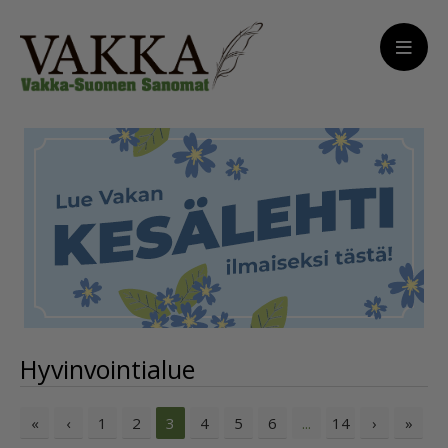
Hyvinvointialue
«
‹
1
2
4
5
6
14
›
»
3
...