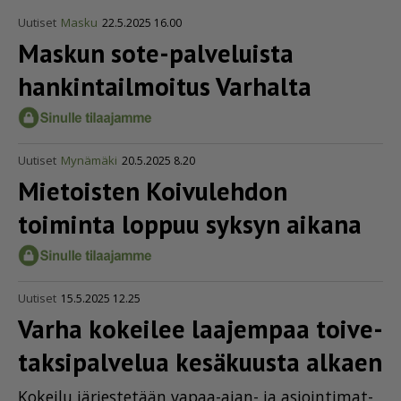
Uutiset
Masku
22.5.2025 16.00
Maskun sote-palveluista
hankin­tail­moitus Varhalta
Uutiset
Mynämäki
20.5.2025 8.20
Mietoisten Koivulehdon
toiminta loppuu syksyn aikana
Uutiset
15.5.2025 12.25
Varha kokeilee laajempaa toive­
tak­si­pal­velua kesäkuusta alkaen
Ko­kei­lu jär­jes­te­tään va­paa-ajan- ja asi­oin­ti­mat­