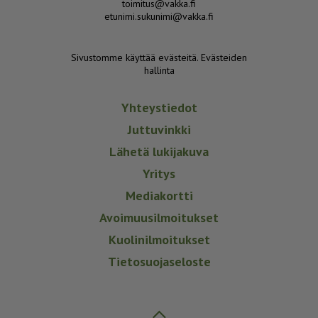
toimitus@vakka.fi
etunimi.sukunimi@vakka.fi
Sivustomme käyttää evästeitä.
Evästeiden
hallinta
Yhteystiedot
Juttuvinkki
Lähetä lukijakuva
Yritys
Mediakortti
Avoimuusilmoitukset
Kuolinilmoitukset
Tietosuojaseloste