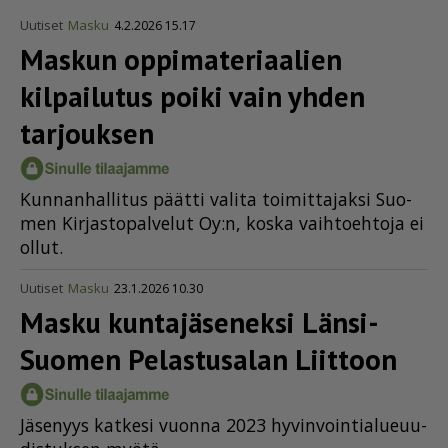
Uutiset
Masku
4.2.2026 15.17
Maskun oppima­te­ri­aalien
kilpailutus poiki vain yhden
tarjouksen
Kun­nan­hal­li­tus päät­ti va­li­ta toi­mit­ta­jak­si Suo­
men Kir­jas­to­pal­ve­lut Oy:n, kos­ka vaih­to­eh­to­ja ei
ol­lut.
Uutiset
Masku
23.1.2026 10.30
Masku kuntajäseneksi Länsi-
Suomen Pelastusalan Liittoon
Jä­se­nyys kat­ke­si vuon­na 2023 hy­vin­voin­ti­a­lu­euu­