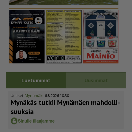
Luetuimmat
Uusimmat
Uutiset
Mynämäki
6.8.2026 10.30
Mynäkäs tutkii Mynämäen mahdol­li­
suuksia