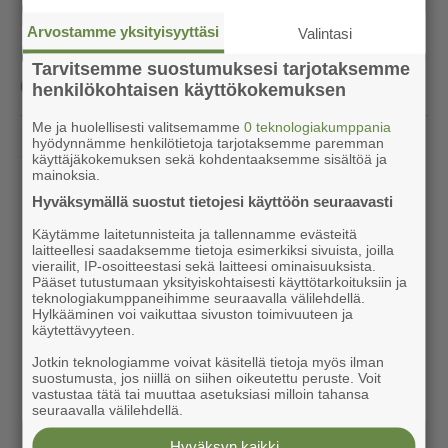
Masku asettaa kylätaloja
Arvostamme yksityisyyttäsi
Valintasi
myyntiin ja vuokralle
Tarvitsemme suostumuksesi tarjotaksemme
henkilökohtaisen käyttökokemuksen
Me ja huolellisesti valitsemamme
0 teknologiakumppania
«
‹
1
3
4
›
»
2
hyödynnämme henkilötietoja tarjotaksemme paremman
käyttäjäkokemuksen sekä kohdentaaksemme sisältöä ja
mainoksia.
Hyväksymällä suostut tietojesi käyttöön seuraavasti
Käytämme laitetunnisteita ja tallennamme evästeitä
laitteellesi saadaksemme tietoja esimerkiksi sivuista, joilla
vierailit, IP-osoitteestasi sekä laitteesi ominaisuuksista.
Pääset tutustumaan yksityiskohtaisesti käyttötarkoituksiin ja
teknologiakumppaneihimme seuraavalla välilehdellä.
Hylkääminen voi vaikuttaa sivuston toimivuuteen ja
käytettävyyteen.
Jotkin teknologiamme voivat käsitellä tietoja myös ilman
suostumusta, jos niillä on siihen oikeutettu peruste. Voit
vastustaa tätä tai muuttaa asetuksiasi milloin tahansa
seuraavalla välilehdellä.
Hyväksyn kaikki