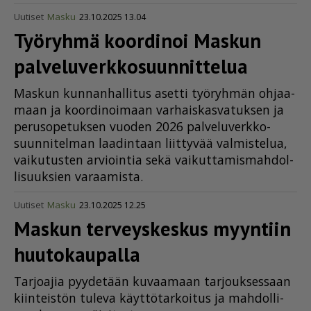
Uutiset
Masku
23.10.2025 13.04
Työryhmä koordinoi Maskun
palve­lu­verk­ko­suun­nit­telua
Mas­kun kun­nan­hal­li­tus aset­ti työ­ryh­män oh­jaa­
maan ja koor­di­noi­maan var­hais­kas­va­tuk­sen ja
pe­ru­so­pe­tuk­sen vuo­den 2026 pal­ve­lu­verk­ko­
suun­ni­tel­man laa­din­taan liit­ty­vää val­mis­te­lua,
vai­ku­tus­ten ar­vi­oin­tia sekä vai­kut­ta­mis­mah­dol­
li­suuk­sien va­raa­mis­ta.
Uutiset
Masku
23.10.2025 12.25
Maskun terveyskeskus myyntiin
huutokaupalla
Tar­jo­a­jia pyy­de­tään ku­vaa­maan tar­jouk­ses­saan
kiin­teis­tön tu­le­va käyt­tö­tar­koi­tus ja mah­dol­li­