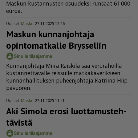
Mas­kun kus­tan­nus­ten osuu­dek­si run­saat 61 000
eu­roa.
Uutiset
Masku
27.11.2025 12.26
Maskun kunnanjohtaja
opintomatkalle Brysseliin
Kun­nan­joh­ta­ja Mii­ra Rais­ki­la saa ve­ro­ra­hoil­la
kus­tan­net­ta­val­le reis­sul­le mat­ka­ka­ve­rik­seen
kun­nan­hal­li­tuk­sen pu­heen­joh­ta­ja Kat­rii­na Hiip­
pa­vuo­ren.
Uutiset
Masku
27.11.2025 11.41
Aki Simola erosi luotta­mus­teh­
tä­vistä