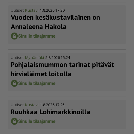
Uutiset
Kustavi
1.8.2026 17.30
Vuoden kesäkus­ta­vi­lainen on
Annaleena Hakola
Uutiset
Mynämäki
5.8.2026 15.24
Pohja­lais­mummon tarinat pitävät
hirvieläimet loitolla
Uutiset
Kustavi
1.8.2026 17.25
Ruuhkaa Lohimark­ki­noilla