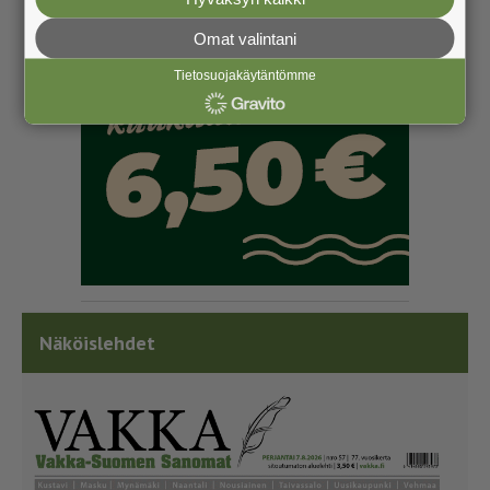
Omat valintani
Tietosuojakäytäntömme
Näköislehdet