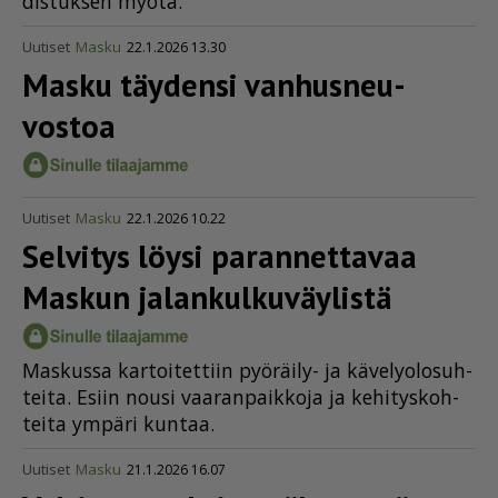
dis­tuk­sen myö­tä.
Uutiset
Masku
22.1.2026 13.30
Masku täydensi vanhus­neu­
vostoa
Uutiset
Masku
22.1.2026 10.22
Selvitys löysi parannettavaa
Maskun jalan­kul­ku­väy­listä
Mas­kus­sa kar­toi­tet­tiin pyö­räi­ly- ja kä­ve­ly­o­lo­suh­
tei­ta. Esiin nou­si vaa­ran­paik­ko­ja ja ke­hi­tys­koh­
tei­ta ym­pä­ri kun­taa.
Uutiset
Masku
21.1.2026 16.07