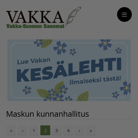
Maskun kunnanhallitus
«
‹
1
3
4
›
»
2