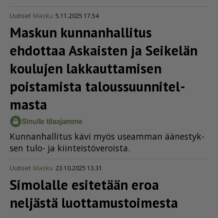
Uutiset
Masku
5.11.2025 17.54
Maskun kunnanhallitus
ehdottaa Askaisten ja Seikelän
koulujen lakkauttamisen
poistamista talous­suun­ni­tel­
masta
Kun­nan­hal­li­tus kävi myös use­am­man ää­nes­tyk­
sen tulo- ja kiin­teis­tö­ve­rois­ta.
Uutiset
Masku
23.10.2025 13.31
Simolalle esitetään eroa
neljästä luotta­mus­toi­mesta