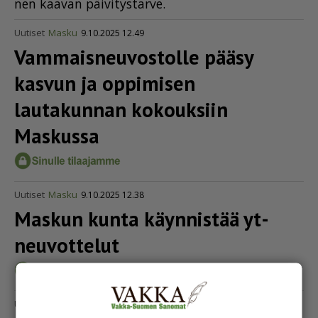
nen kaa­van päi­vi­tys­tar­ve.
Uutiset
Masku
9.10.2025 12.49
Vammais­neu­vos­tolle pääsy
kasvun ja oppimisen
lautakunnan kokouksiin
Maskussa
Uutiset
Masku
9.10.2025 12.38
Maskun kunta käynnistää yt-
neuvottelut
Uutiset
Masku
18.9.2025 16.21