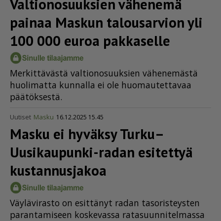
Valti­o­no­suuksien vähenemä
painaa Maskun talousarvion yli
100 000 euroa pakkaselle
Mer­kit­tä­väs­tä val­ti­o­no­suuk­sien vä­he­ne­mäs­tä
huo­li­mat­ta kun­nal­la ei ole huo­mau­tet­ta­vaa
pää­tök­ses­tä.
Uutiset
Masku
16.12.2025 15.45
Masku ei hyväksy Turku–
Uusikaupunki-radan esitettyä
kustannusjakoa
Väy­lä­vi­ras­to on esit­tä­nyt ra­dan ta­so­ris­teys­ten
pa­ran­ta­mi­seen kos­ke­vas­sa ra­ta­suun­ni­tel­mas­sa