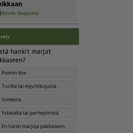
eikkaan
sely
stä hankit marjat
kkaseen?
Poimin itse.
Torilta tai myyntikojusta.
Somesta.
Ystävältä tai perhepiiristä.
En hanki marjoja pakkaseen.