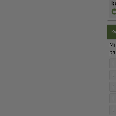
k
Ky
Mi
pa