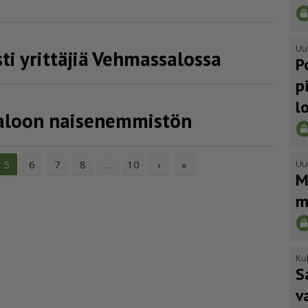
Uu
ti yrittäjiä Vehmassalossa
P
p
l
saloon naisenemmistön
6
7
8
10
›
»
Uu
5
...
M
m
Kul
S
v