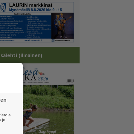
sälehti (ilmainen)
sen
ietoja
 ja