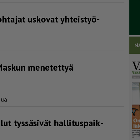
htajat uskovat yhteis­työ­
Nä
Maskun menetettyä
­lua
t tyssäsivät halli­tus­paik­