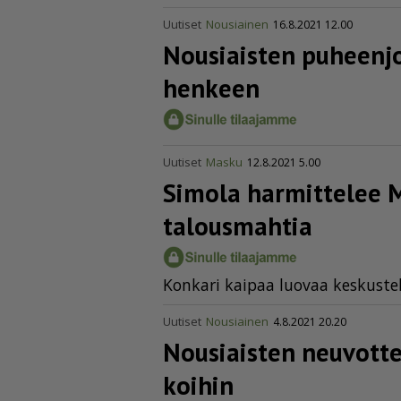
Uutiset
Nousiainen
16.8.2021 12.00
Nousiaisten puheenjo
henkeen
Uutiset
Masku
12.8.2021 5.00
Simola harmittelee 
talousmahtia
Kon­ka­ri kai­paa luo­vaa kes­kus­te
Uutiset
Nousiainen
4.8.2021 20.20
Nousiaisten neuvottelu
koihin