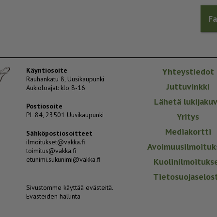
F
Käyntiosoite
Yhteystiedot
Rauhankatu 8, Uusikaupunki
Juttuvinkki
Aukioloajat: klo 8-16
Lähetä lukijaku
Postiosoite
PL 84, 23501 Uusikaupunki
Yritys
Mediakortti
Sähköpostiosoitteet
ilmoitukset@vakka.fi
Avoimuusilmoituk
toimitus@vakka.fi
etunimi.sukunimi@vakka.fi
Kuolinilmoituks
Tietosuojaselos
Sivustomme käyttää evästeitä.
Evästeiden hallinta