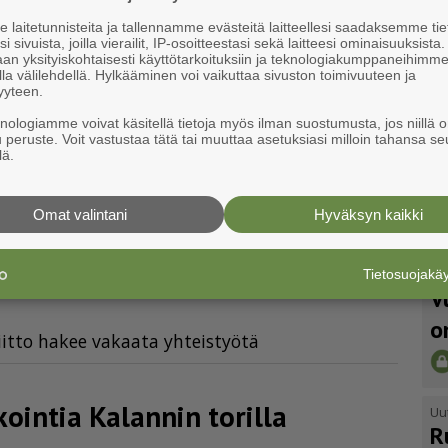
o
laitetunnisteita ja tallennamme evästeitä laitteellesi saadaksemme tie
i sivuista, joilla vierailit, IP-osoitteestasi sekä laitteesi ominaisuuksista
an yksityiskohtaisesti käyttötarkoituksiin ja teknologiakumppaneihimm
la välilehdellä. Hylkääminen voi vaikuttaa sivuston toimivuuteen ja
yyteen.
a vaalitulokseen
knologiamme voivat käsitellä tietoja myös ilman suostumusta, jos niillä o
u peruste. Voit vastustaa tätä tai muuttaa asetuksiasi milloin tahansa se
lä.
Omat valintani
Hyväksyn kaikki
kuussa luotta­mus­paik­ka­neu­
Tietosuojak
Uu
V
o
iit­to ha­kee va­kaa­ta yh­teis­työ­tä
­kointia Kalannin torilla
Uu
R