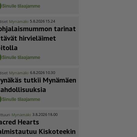
tiset
Mynämäki
5.8.2026 15.24
ohja­lais­mummon tarinat
itävät hirvieläimet
oitolla
tiset
Mynämäki
6.8.2026 10.30
ynäkäs tutkii Mynämäen
ahdol­li­suuksia
ttuuri
Mynämäki
3.8.2026 18.00
acred Hearts
almistautuu Kiskoteekin