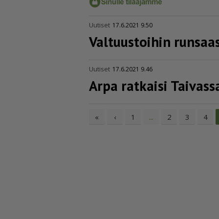
Uutiset
17.6.2021 9.50
Valtuustoihin runsaas
Uutiset
17.6.2021 9.46
Arpa ratkaisi Taivas
«
‹
1
2
3
4
...