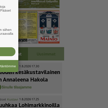
toja
. Pääset
e
n siihen
uraavalla
Luetuimmat
Uusimmat
äytäntömme
tiset
Kustavi
1.8.2026 17.30
uoden kesäkus­ta­vi­lainen
n Annaleena Hakola
tiset
Kustavi
1.8.2026 17.25
uuhkaa Lohimark­ki­noilla