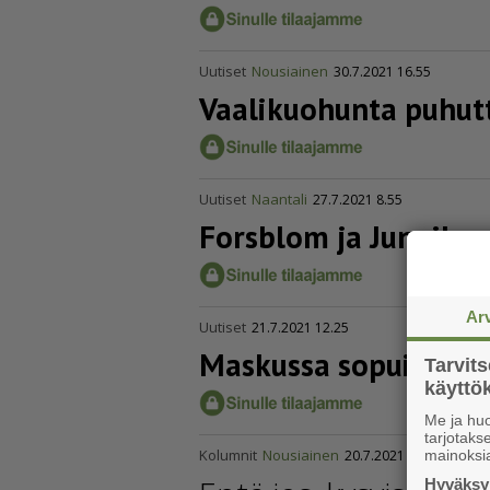
Uutiset
Nousiainen
30.7.2021 16.55
Vaalikuohunta puhutt
Uutiset
Naantali
27.7.2021 8.55
Forsblom ja Junnila 
Ar
Uutiset
21.7.2021 12.25
Maskussa sopuisat pai
Tarvit
käytt
Me ja huo
tarjotak
Kolumnit
Nousiainen
20.7.2021 4.10
mainoksi
Hyväksym