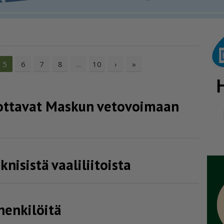
6
7
8
10
›
»
5
...
uottavat Maskun vetovoimaan
knisistä vaaliliitoista
hen­ki­löitä