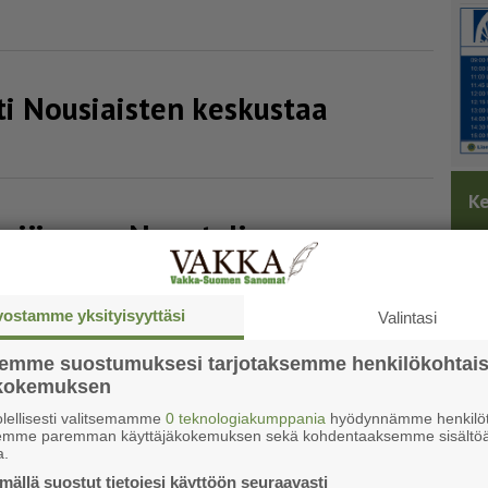
i Nousiaisten keskustaa
Ke
nuijimaan Naantalissa
vostamme yksityisyyttäsi
Valintasi
kka­neu­vot­telut
semme suostumuksesi tarjotaksemme henkilökohtai
ökokemuksen
lellisesti valitsemamme
0 teknologiakumppania
hyödynnämme henkilöt
semme paremman käyttäjäkokemuksen sekä kohdentaaksemme sisältöä
a.
ällä suostut tietojesi käyttöön seuraavasti