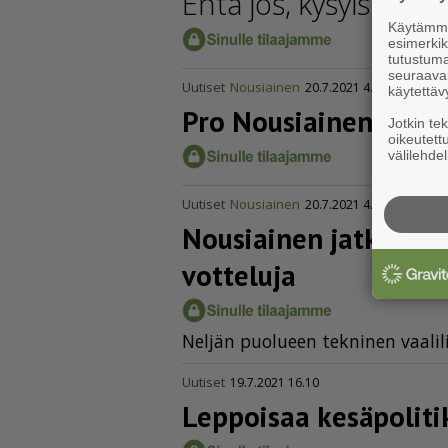
Entä jos, kysyisi Terv
Käytämme 
esimerkiks
tutustuma
seuraaval
Uutiset
Nousiainen
20.7.2021 4.05
käytettäv
Pro Nousiainen vetoa
Jotkin te
oikeutett
välilehdel
Uutiset
Nousiainen
20.7.2021 4.00
Nousiainen jatkaa elo
vot­teluja
Nel­jän puo­lu­een tek­ni­nen vaa­li­l
Uutiset
19.7.2021 16.10
Leppoisaa kesäpo­li­ti