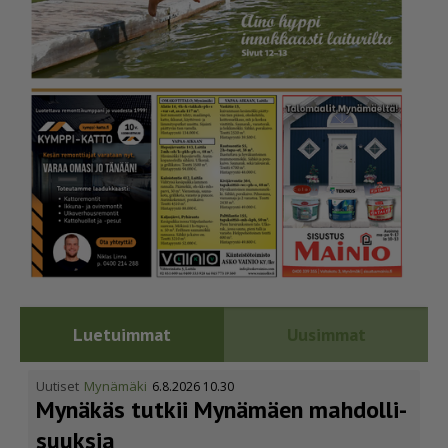
Luetuimmat
Uusimmat
Uutiset
Mynämäki
6.8.2026 10.30
Mynäkäs tutkii Mynämäen mahdol­li­
suuksia