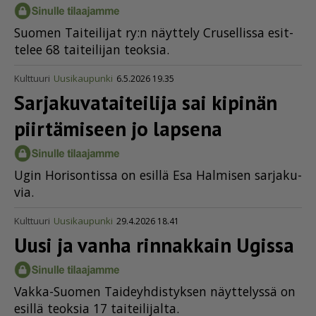
Suo­men Tai­tei­li­jat ry:n näyt­te­ly Cru­sel­lis­sa esit­
te­lee 68 tai­tei­li­jan te­ok­sia.
Kulttuuri
Uusikaupunki
6.5.2026 19.35
Sarja­ku­va­tai­teilija sai kipinän
piirtämiseen jo lapsena
Ugin Ho­ri­son­tis­sa on esil­lä Esa Hal­mi­sen sar­ja­ku­
via.
Kulttuuri
Uusikaupunki
29.4.2026 18.41
Uusi ja vanha rinnakkain Ugissa
Vak­ka-Suo­men Tai­deyh­dis­tyk­sen näyt­te­lys­sä on
esil­lä te­ok­sia 17 tai­tei­li­jal­ta.