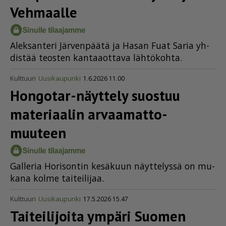
Vehmaalle
Alek­san­te­ri Jär­ven­pää­tä ja Ha­san Fuat Sa­ria yh­
dis­tää te­os­ten kan­taa­ot­ta­va läh­tö­koh­ta.
Kulttuuri
Uusikaupunki
1.6.2026 11.00
Hongotar-näyttely suostuu
materiaalin arvaa­mat­to­
muuteen
Gal­le­ria Ho­ri­son­tin ke­sä­kuun näyt­te­lys­sä on mu­
ka­na kol­me tai­tei­li­jaa.
Kulttuuri
Uusikaupunki
17.5.2026 15.47
Taiteilijoita ympäri Suomen