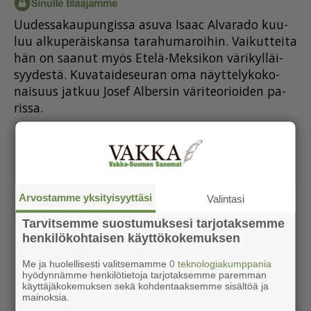
Uu­des­sa­kau­pun­gis­sa asu­va Isaac Al­va­ra­do kuu­
luu al­ku­pe­räis­kan­sa ta­ra­hu­ma­roi­hin. Vai­kut­tei­ta
hän on saa­nut myös Ete­lä-Mek­si­kon vä­ri­kyl­läi­
syy­des­tä. Ku­va­tai­de­seu­ran oma näyt­te­ly­ko­ko­
nai­suus jat­kuu Jo­sef Al­ber­sin vä­ri­te­o­ri­oi­den pa­
ris­sa.
«
‹
1
3
4
5
21
›
»
2
...
Arvostamme yksityisyyttäsi
Valintasi
Tarvitsemme suostumuksesi tarjotaksemme
henkilökohtaisen käyttökokemuksen
Me ja huolellisesti valitsemamme
0 teknologiakumppania
hyödynnämme henkilötietoja tarjotaksemme paremman
käyttäjäkokemuksen sekä kohdentaaksemme sisältöä ja
mainoksia.