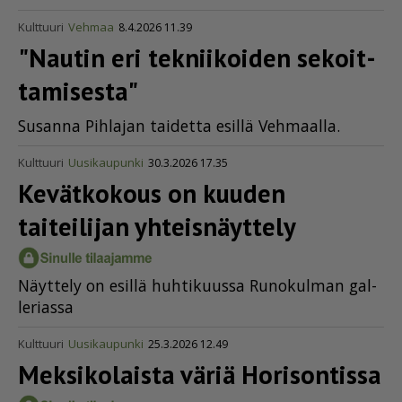
Kulttuuri
Vehmaa
8.4.2026 11.39
"Nautin eri tekniikoiden sekoit­
ta­mi­sesta"
Su­san­na Pih­la­jan tai­det­ta esil­lä Veh­maal­la.
Kulttuuri
Uusikaupunki
30.3.2026 17.35
Kevätkokous on kuuden
taiteilijan yhteisnäyttely
Näyt­te­ly on esil­lä huh­ti­kuus­sa Ru­no­kul­man gal­
le­ri­as­sa
Kulttuuri
Uusikaupunki
25.3.2026 12.49
Meksikolaista väriä Horisontissa