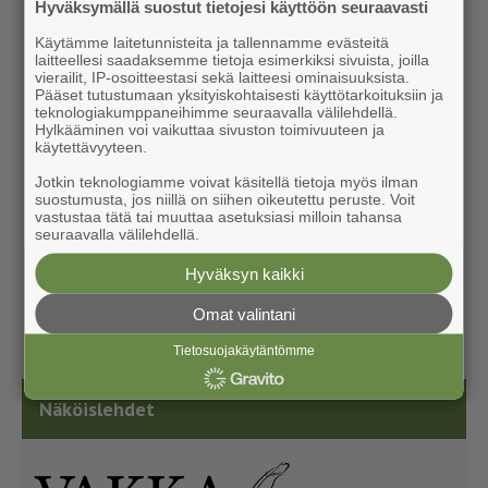
Hyväksymällä suostut tietojesi käyttöön seuraavasti
Käytämme laitetunnisteita ja tallennamme evästeitä
laitteellesi saadaksemme tietoja esimerkiksi sivuista, joilla
vierailit, IP-osoitteestasi sekä laitteesi ominaisuuksista.
Pääset tutustumaan yksityiskohtaisesti käyttötarkoituksiin ja
teknologiakumppaneihimme seuraavalla välilehdellä.
Hylkääminen voi vaikuttaa sivuston toimivuuteen ja
käytettävyyteen.
Jotkin teknologiamme voivat käsitellä tietoja myös ilman
suostumusta, jos niillä on siihen oikeutettu peruste. Voit
vastustaa tätä tai muuttaa asetuksiasi milloin tahansa
seuraavalla välilehdellä.
Hyväksyn kaikki
Omat valintani
Tietosuojakäytäntömme
Näköislehdet