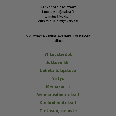
Sähköpostiosoitteet
ilmoitukset@vakka.fi
toimitus@vakka.fi
etunimi.sukunimi@vakka.fi
Sivustomme käyttää evästeitä.
Evästeiden
hallinta
Yhteystiedot
Juttuvinkki
Lähetä lukijakuva
Yritys
Mediakortti
Avoimuusilmoitukset
Kuolinilmoitukset
Tietosuojaseloste