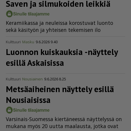
Saven ja silmukoiden leikkiä
Ke­ra­mii­kas­sa ja neu­leis­sa ko­ros­tu­vat luon­to
sekä kä­si­työn ja yh­tei­sen te­ke­mi­sen ilo
Kulttuuri
Masku
9.6.2026 9.40
Luonnon kuiskauksia -näyttely
esillä Askaisissa
Kulttuuri
Nousiainen
9.6.2026 8.25
Metsäaiheinen näyttely esillä
Nousiaisissa
Var­si­nais-Suo­mes­sa kier­tä­nees­sä näyt­te­lys­sä on
mu­ka­na myös 20 uut­ta maa­laus­ta, jot­ka ovat