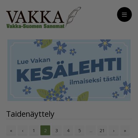
Taidenäyttely
«
‹
1
3
4
5
21
›
»
2
...