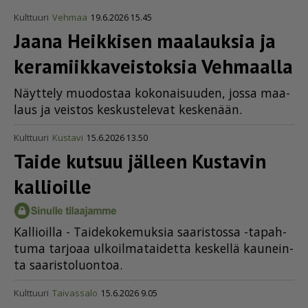
Kulttuuri
Vehmaa
19.6.2026 15.45
Jaana Heikkisen maalauksia ja
keramiik­ka­veis­toksia Vehmaalla
Näyt­te­ly muo­dos­taa ko­ko­nai­suu­den, jos­sa maa­
laus ja veis­tos kes­kus­te­le­vat kes­ke­nään.
Kulttuuri
Kustavi
15.6.2026 13.50
Taide kutsuu jälleen Kustavin
kallioille
Kal­li­oil­la - Tai­de­ko­ke­muk­sia saa­ris­tos­sa -ta­pah­
tu­ma tar­jo­aa ul­koil­ma­tai­det­ta kes­kel­lä kau­nein­
ta saa­ris­to­luon­toa.
Kulttuuri
Taivassalo
15.6.2026 9.05