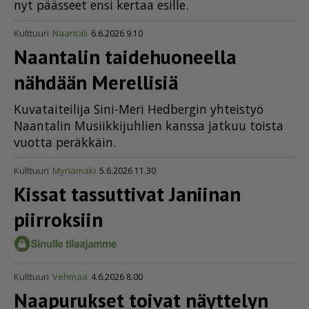
nyt pääs­seet en­si ker­taa esil­le.
Kulttuuri
Naantali
6.6.2026 9.10
Naantalin taidehuoneella
nähdään Merellisiä
Ku­va­tai­tei­li­ja Sini-Meri Hed­ber­gin yh­teis­työ
Naan­ta­lin Mu­siik­ki­juh­lien kans­sa jat­kuu tois­ta
vuot­ta pe­räk­käin.
Kulttuuri
Mynämäki
5.6.2026 11.30
Kissat tassuttivat Janiinan
piirroksiin
Kulttuuri
Vehmaa
4.6.2026 8.00
Naapurukset toivat näyttelyn