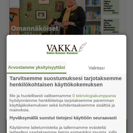
Arvostamme yksityisyyttäsi
Valintasi
Tarvitsemme suostumuksesi tarjotaksemme
henkilökohtaisen käyttökokemuksen
Me ja huolellisesti valitsemamme
0 teknologiakumppania
hyödynnämme henkilötietoja tarjotaksemme paremman
käyttäjäkokemuksen sekä kohdentaaksemme sisältöä ja
mainoksia.
Hyväksymällä suostut tietojesi käyttöön seuraavasti
Kesälehti (ilmainen)
Käytämme laitetunnisteita ja tallennamme evästeitä
laitteellesi saadaksemme tietoja esimerkiksi sivuista, joilla