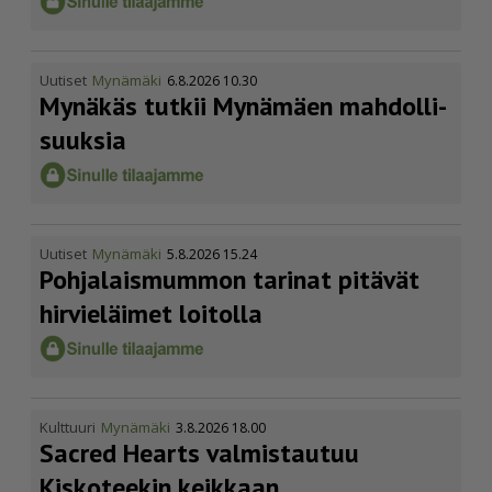
Uutiset
Mynämäki
6.8.2026 10.30
Mynäkäs tutkii Mynämäen mahdol­li­
suuksia
Uutiset
Mynämäki
5.8.2026 15.24
Pohja­lais­mummon tarinat pitävät
hirvieläimet loitolla
Kulttuuri
Mynämäki
3.8.2026 18.00
Sacred Hearts valmistautuu
Kiskoteekin keikkaan