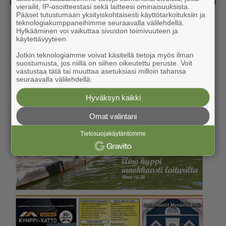
vierailit, IP-osoitteestasi sekä laitteesi ominaisuuksista.
Pääset tutustumaan yksityiskohtaisesti käyttötarkoituksiin ja
teknologiakumppaneihimme seuraavalla välilehdellä.
Hylkääminen voi vaikuttaa sivuston toimivuuteen ja
käytettävyyteen.
Jotkin teknologiamme voivat käsitellä tietoja myös ilman
suostumusta, jos niillä on siihen oikeutettu peruste. Voit
vastustaa tätä tai muuttaa asetuksiasi milloin tahansa
seuraavalla välilehdellä.
Hyväksyn kaikki
Omat valintani
Tietosuojakäytäntömme