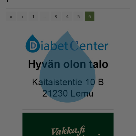
«
‹
1
3
4
5
...
6