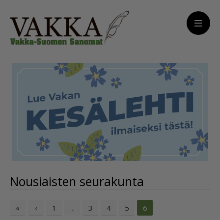
Nousiaisten seurakunta
«
‹
1
3
4
5
...
6