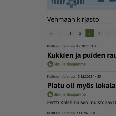
Vehmaan kirjasto
«
‹
1
2
4
›
3
Kulttuuri
Vehmaa
3.2.2024 13.00
Kukkien ja puiden ra
Kulttuuri
Vehmaa
15.12.2023 14.35
Piatu oli myös lokalah
Pert­ti Ko­leh­mai­sen muis­to­näyt­
Kulttuuri
Vehmaa
2.11.2023 10.00