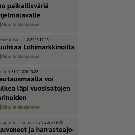
uo paikallisväriä
hjelmalavalle
tiset
Kustavi
1.8.2026 17.25
uuhkaa Lohimark­ki­noilla
ttuuri
31.7.2026 15.22
autausmaalla voi
ulkea läpi vuosisatojen
arinoiden
ttuuri
Uusikaupunki
3.8.2026 19.00
uuveneet ja harras­te­a­jo­