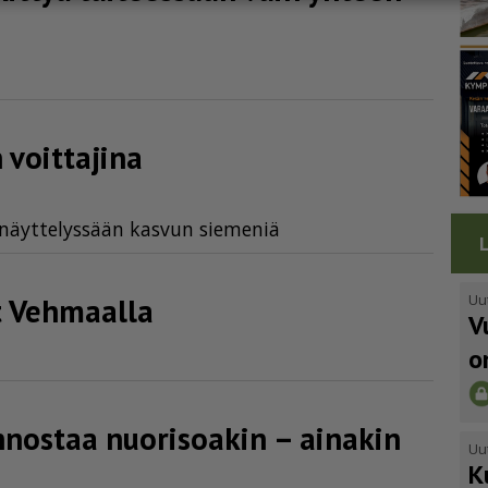
 voittajina
ä näyt­te­lys­sään kas­vun sie­me­niä
Uu
t Vehmaalla
V
o
iinnostaa nuorisoakin – ainakin
Uu
K