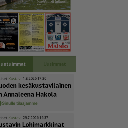
Luetuimmat
Uusimmat
tiset
Kustavi
1.8.2026 17.30
uoden kesäkus­ta­vi­lainen
n Annaleena Hakola
tiset
Kustavi
29.7.2026 16.37
ustavin Lohimarkkinat