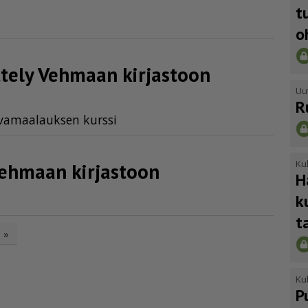
t
o
ttely Vehmaan kirjastoon
Uu
R
­va­maa­lauk­sen kurs­si
Kul
Vehmaan kirjastoon
H
k
t
»
Kul
P