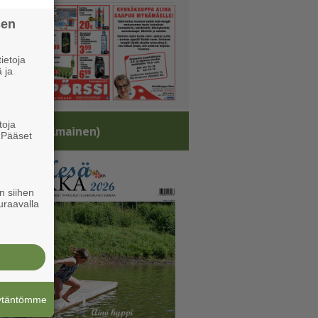
sen
ietoja
 ja
toja
sälehti (ilmainen)
. Pääset
e
n siihen
uraavalla
äytäntömme