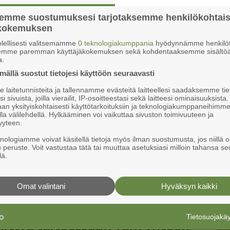
semme suostumuksesi tarjotaksemme henkilökohtai
ökokemuksen
hmaalla
lellisesti valitsemamme
0 teknologiakumppania
hyödynnämme henkilöt
semme paremman käyttäjäkokemuksen sekä kohdentaaksemme sisältöä
a.
ällä suostut tietojesi käyttöön seuraavasti
ston kädentaitoja
laitetunnisteita ja tallennamme evästeitä laitteellesi saadaksemme tie
Ke
i sivuista, joilla vierailit, IP-osoitteestasi sekä laitteesi ominaisuuksista
an yksityiskohtaisesti käyttötarkoituksiin ja teknologiakumppaneihimm
la välilehdellä. Hylkääminen voi vaikuttaa sivuston toimivuuteen ja
yyteen.
i­kis­sa osas­tois­sa
knologiamme voivat käsitellä tietoja myös ilman suostumusta, jos niillä o
u peruste. Voit vastustaa tätä tai muuttaa asetuksiasi milloin tahansa se
lä.
Vehmaan kirjastossa
Omat valintani
Hyväksyn kaikki
Tietosuojak
kittyä taiteessaan vain yhteen