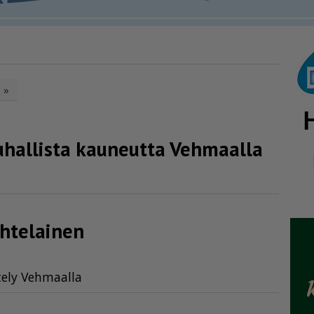
»
uhallista kauneutta Vehmaalla
­te­lainen
te­ly Veh­maal­la