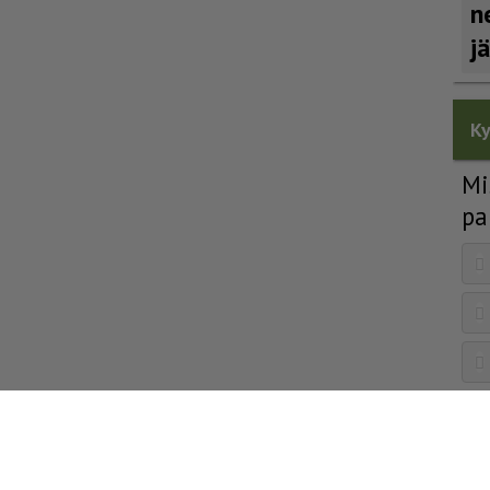
n
j
Ky
Mi
pa