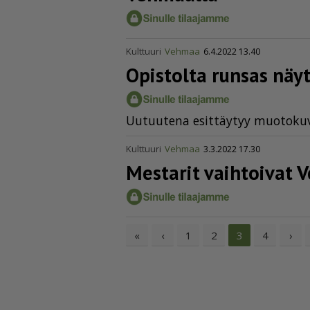
Kulttuuri
Vehmaa
6.4.2022 13.40
Opistolta runsas näy
Uu­tuu­te­na esit­täy­tyy muo­to­ku
Kulttuuri
Vehmaa
3.3.2022 17.30
Mestarit vaihtoivat 
«
‹
1
2
4
›
3