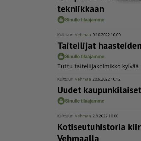
tekniikkaan
Kulttuuri
Vehmaa
9.10.2022 10.00
Taiteilijat haasteiden
Tut­tu tai­tei­li­ja­kol­mik­ko kyl­vä
Kulttuuri
Vehmaa
20.9.2022 10.12
Uudet kaupunkilaise
Kulttuuri
Vehmaa
2.8.2022 10.00
Kotiseu­tu­his­toria k
Vehmaalla