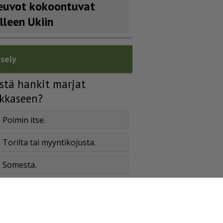
euvot kokoontuvat
älleen Ukiin
sely
stä hankit marjat
kkaseen?
Poimin itse.
Torilta tai myyntikojusta.
Somesta.
Ystävältä tai perhepiiristä.
En hanki marjoja pakkaseen.