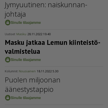
Jymyuutinen: naiskun­nan­
johtaja
Uutiset
Masku
28.11.2022 19.40
Masku jatkaa Lemun kiinteis­tö­
val­mis­telua
Kolumnit
Nousiainen
18.11.2022 5.30
Puolen miljoonan
äänestystappio