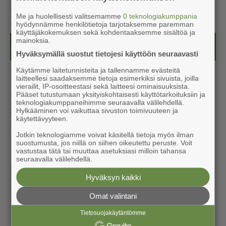
Me ja huolellisesti valitsemamme
0 teknologiakumppania
hyödynnämme henkilötietoja tarjotaksemme paremman
käyttäjäkokemuksen sekä kohdentaaksemme sisältöä ja
mainoksia.
Näköislehdet
Hyväksymällä suostut tietojesi käyttöön seuraavasti
Käytämme laitetunnisteita ja tallennamme evästeitä
laitteellesi saadaksemme tietoja esimerkiksi sivuista, joilla
vierailit, IP-osoitteestasi sekä laitteesi ominaisuuksista.
Pääset tutustumaan yksityiskohtaisesti käyttötarkoituksiin ja
teknologiakumppaneihimme seuraavalla välilehdellä.
Hylkääminen voi vaikuttaa sivuston toimivuuteen ja
käytettävyyteen.
Jotkin teknologiamme voivat käsitellä tietoja myös ilman
suostumusta, jos niillä on siihen oikeutettu peruste. Voit
vastustaa tätä tai muuttaa asetuksiasi milloin tahansa
seuraavalla välilehdellä.
Hyväksyn kaikki
Omat valintani
Tietosuojakäytäntömme