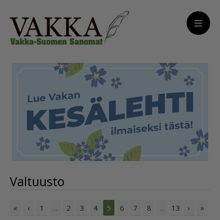
Valtuusto
«
‹
1
2
3
4
6
7
8
13
›
»
...
5
...