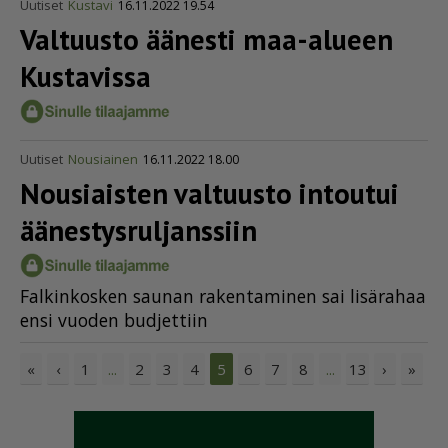
Uutiset
Kustavi
16.11.2022 19.54
Valtuusto äänesti maa-alueen
Kustavissa
Uutiset
Nousiainen
16.11.2022 18.00
Nousiaisten valtuusto intoutui
äänes­tys­rul­janssiin
Fal­kin­kos­ken sau­nan ra­ken­ta­mi­nen sai li­sä­ra­haa
en­si vuo­den bud­jet­tiin
«
‹
1
2
3
4
6
7
8
13
›
»
...
5
...