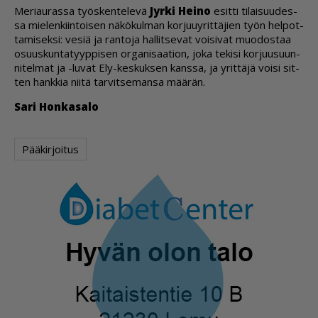
Me­ri­au­ras­sa työs­ken­te­le­vä
Jyr­ki Hei­no
esit­ti ti­lai­suu­des­
sa mie­len­kiin­toi­sen nä­kö­kul­man kor­juu­y­rit­tä­jien työn hel­pot­
ta­mi­sek­si: ve­siä ja ran­to­ja hal­lit­se­vat voi­si­vat muo­dos­taa
osuus­kun­ta­tyyp­pi­sen or­ga­ni­saa­ti­on, joka te­ki­si kor­juu­suun­
ni­tel­mat ja -lu­vat Ely-kes­kuk­sen kans­sa, ja yrit­tä­jä voi­si sit­
ten hank­kia nii­tä tar­vit­se­man­sa mää­rän.
Sari Hon­ka­sa­lo
Pääkirjoitus