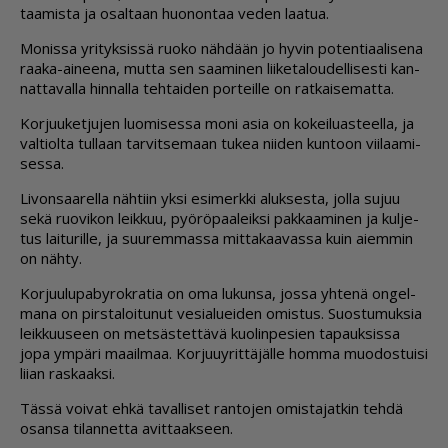
taa­mis­ta ja osal­taan huo­non­taa ve­den laa­tua.
Mo­nis­sa yri­tyk­sis­sä ruo­ko näh­dään jo hy­vin po­ten­ti­aa­li­se­na
raa­ka-ai­nee­na, mut­ta sen saa­mi­nen lii­ke­ta­lou­del­li­ses­ti kan­
nat­ta­val­la hin­nal­la teh­tai­den por­teil­le on rat­kai­se­mat­ta.
Kor­juu­ket­ju­jen luo­mi­ses­sa moni asia on ko­kei­lu­as­teel­la, ja
val­ti­ol­ta tul­laan tar­vit­se­maan tu­kea nii­den kun­toon vii­laa­mi­
ses­sa.
Li­von­saa­rel­la näh­tiin yk­si esi­merk­ki aluk­ses­ta, jol­la su­juu
sekä ruo­vi­kon leik­kuu, pyö­rö­paa­leik­si pak­kaa­mi­nen ja kul­je­
tus lai­tu­ril­le, ja suu­rem­mas­sa mit­ta­kaa­vas­sa kuin ai­em­min
on näh­ty.
Kor­juu­lu­pa­by­rok­ra­tia on oma lu­kun­sa, jos­sa yh­te­nä on­gel­
ma­na on pirs­ta­loi­tu­nut ve­si­a­lu­ei­den omis­tus. Suos­tu­muk­sia
leik­kuu­seen on met­säs­tet­tä­vä kuo­lin­pe­sien ta­pauk­sis­sa
jopa ym­pä­ri maa­il­maa. Kor­juu­y­rit­tä­jäl­le hom­ma muo­dos­tui­si
lii­an ras­kaak­si.
Täs­sä voi­vat eh­kä ta­val­li­set ran­to­jen omis­ta­jat­kin teh­dä
osan­sa ti­lan­net­ta avit­taak­seen.