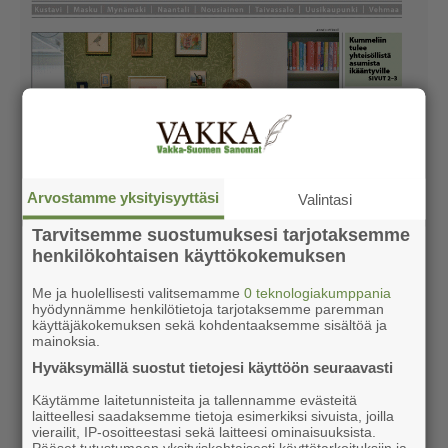
Arvostamme yksityisyyttäsi
Valintasi
Tarvitsemme suostumuksesi tarjotaksemme
henkilökohtaisen käyttökokemuksen
Me ja huolellisesti valitsemamme
0 teknologiakumppania
hyödynnämme henkilötietoja tarjotaksemme paremman
käyttäjäkokemuksen sekä kohdentaaksemme sisältöä ja
mainoksia.
Hyväksymällä suostut tietojesi käyttöön seuraavasti
Käytämme laitetunnisteita ja tallennamme evästeitä
laitteellesi saadaksemme tietoja esimerkiksi sivuista, joilla
vierailit, IP-osoitteestasi sekä laitteesi ominaisuuksista.
Pääset tutustumaan yksityiskohtaisesti käyttötarkoituksiin ja