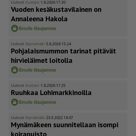
Uutiset
Kustavi
1.8.2026 17.30
Vuoden kesäkus­ta­vi­lainen on
Annaleena Hakola
Uutiset
Mynämäki
5.8.2026 15.24
Pohja­lais­mummon tarinat pitävät
hirvieläimet loitolla
Uutiset
Kustavi
1.8.2026 17.25
Ruuhkaa Lohimark­ki­noilla
Uutiset
Mynämäki
23.5.2022 16.07
Mynämäkeen suunnitellaan isompi
koirapuisto