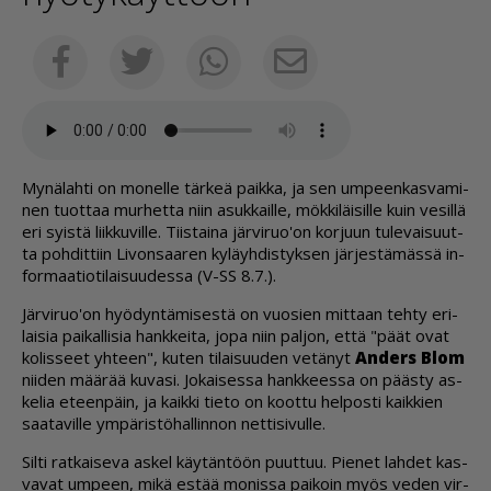
Sähköposti
Facebook
Twitter
Whatsapp
My­nä­lah­ti on mo­nel­le tär­keä paik­ka, ja sen um­peen­kas­va­mi­
nen tuot­taa mur­het­ta niin asuk­kail­le, mök­ki­läi­sil­le kuin ve­sil­lä
eri syis­tä liik­ku­vil­le. Tiis­tai­na jär­vi­ruo'on kor­juun tu­le­vai­suut­
ta poh­dit­tiin Li­von­saa­ren ky­läyh­dis­tyk­sen jär­jes­tä­mäs­sä in­
for­maa­ti­o­ti­lai­suu­des­sa (V-SS 8.7.).
Jär­vi­ruo'on hyö­dyn­tä­mi­ses­tä on vuo­sien mit­taan teh­ty eri­
lai­sia pai­kal­li­sia hank­kei­ta, jopa niin pal­jon, et­tä "päät ovat
ko­lis­seet yh­teen", ku­ten ti­lai­suu­den ve­tä­nyt
An­ders Blom
nii­den mää­rää ku­va­si. Jo­kai­ses­sa hank­kees­sa on pääs­ty as­
ke­lia eteen­päin, ja kaik­ki tie­to on koot­tu hel­pos­ti kaik­kien
saa­ta­vil­le ym­pä­ris­tö­hal­lin­non net­ti­si­vul­le.
Sil­ti rat­kai­se­va as­kel käy­tän­töön puut­tuu. Pie­net lah­det kas­
va­vat um­peen, mikä es­tää mo­nis­sa pai­koin myös ve­den vir­