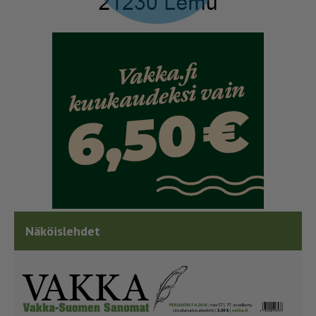
Näköislehdet