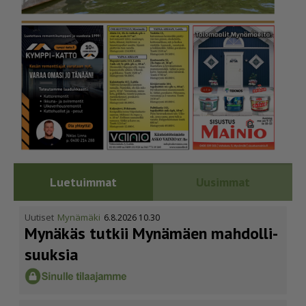
Luetuimmat
Uusimmat
Uutiset
Mynämäki
6.8.2026 10.30
Mynäkäs tutkii Mynämäen mahdol­li­
suuksia