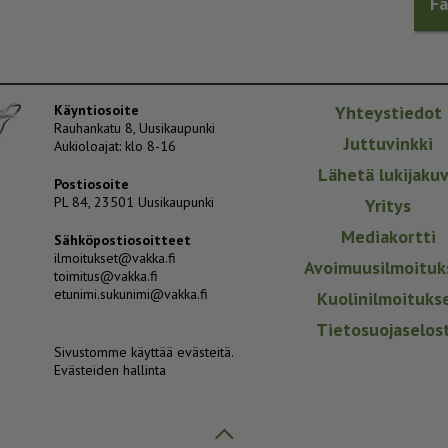
F
Käyntiosoite
Yhteystiedot
Rauhankatu 8, Uusikaupunki
Juttuvinkki
Aukioloajat: klo 8-16
Lähetä lukijaku
Postiosoite
PL 84, 23501 Uusikaupunki
Yritys
Mediakortti
Sähköpostiosoitteet
ilmoitukset@vakka.fi
Avoimuusilmoituk
toimitus@vakka.fi
etunimi.sukunimi@vakka.fi
Kuolinilmoituks
Tietosuojaselos
Sivustomme käyttää evästeitä.
Evästeiden hallinta