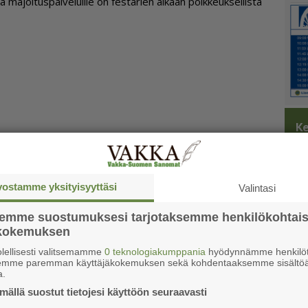
lä ma­joi­tus­pal­ve­luil­le on fes­ta­rien ai­kaan poik­keuk­sel­lis­ta
Ke
vostamme yksityisyyttäsi
Valintasi
semme suostumuksesi tarjotaksemme henkilökohtai
ökokemuksen
lellisesti valitsemamme
0 teknologiakumppania
hyödynnämme henkilöt
semme paremman käyttäjäkokemuksen sekä kohdentaaksemme sisältöä
a.
ällä suostut tietojesi käyttöön seuraavasti