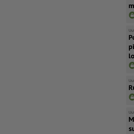
m
Uu
P
p
l
Uu
R
Uu
M
s