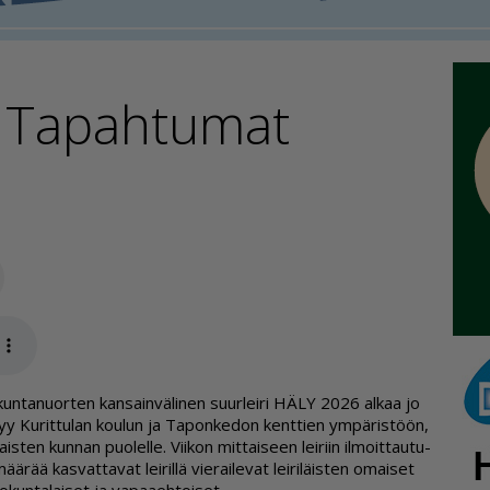
: Tapahtumat
Sähköposti
app
­kun­ta­nuor­ten kan­sain­vä­li­nen suur­lei­ri HÄLY 2026 al­kaa jo
­tyy Ku­rit­tu­lan kou­lun ja Ta­pon­ke­don kent­tien ym­pä­ris­töön,
­ten kun­nan puo­lel­le. Vii­kon mit­tai­seen lei­riin il­moit­tau­tu­
ää­rää kas­vat­ta­vat lei­ril­lä vie­rai­le­vat lei­ri­läis­ten omai­set