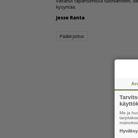
val­ta­nut ta­pah­tu­mis­sa tu­lon­läh­teen, sil­
ky­syn­tää.
Jes­se Ran­ta
Pääkirjoitus
Ar
Tarvit
käytt
Me ja huo
tarjotak
mainoksi
Hyväksym