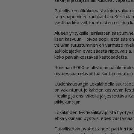
sekä jär­jes­tä­jä­tii­miin kuu­lu­vat va­paa­pa­
Pai­kal­lis­ten nä­kö­kul­mas­ta lei­rin vai­ku­t
sen saa­pu­mi­nen ruuh­kaut­taa Ku­rit­tu­lan 
vas­ti har­ki­ta vaih­to­eh­tois­ten reit­tien k
Alu­een yri­tyk­sil­le lei­ri­läis­ten saa­pu­mi
li­sen kas­vuun. Toi­voa so­pii, et­tä sää on suo
ve­lui­hin tu­tus­tu­mi­nen on var­mas­ti mie
au­ki­o­lo­a­jat­kin ovat sääs­tä riip­pu­vai­si
koko päi­vän kes­tä­vää kaa­to­sa­det­ta.
Run­saan 3 000 osal­lis­tu­jan pa­lo­kun­ta­lei
nis­tu­es­saan elä­vöit­tää kun­taa muu­toin r
Uu­den­kau­pun­gin Lo­ka­lah­del­la suur­ta­pa
on va­kiin­tu­nut jo kah­den kas­va­van fes­ti­v
He­a­ling ja en­si vii­kol­la jär­jes­tet­tä­vä Ka
pik­ku­kun­taan.
Lo­ka­lah­den fes­ti­vaa­li­kä­vi­jöis­tä hyö­ty­v
eh­kä yk­si­nään pys­tyi­si edes vas­ta­maan vu
Pai­kal­li­set­kin ovat ot­ta­neet pari ker­taa