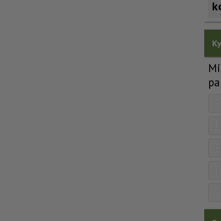
k
Ky
Mi
pa