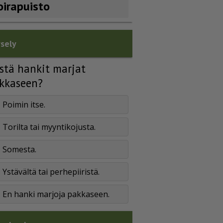
oirapuisto
sely
stä hankit marjat
kkaseen?
Poimin itse.
Torilta tai myyntikojusta.
Somesta.
Ystävältä tai perhepiiristä.
En hanki marjoja pakkaseen.