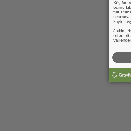
Käytämme 
esimerkiks
tutustuma
seuraaval
käytettäv
Jotkin te
oikeutett
välilehdel