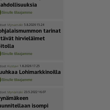
ahdol­li­suuksia
tiset
Mynämäki
5.8.2026 15.24
ohja­lais­mummon tarinat
itävät hirvieläimet
oitolla
tiset
Kustavi
1.8.2026 17.25
uuhkaa Lohimark­ki­noilla
tiset
Mynämäki
23.5.2022 16.07
ynämäkeen
uunnitellaan isompi