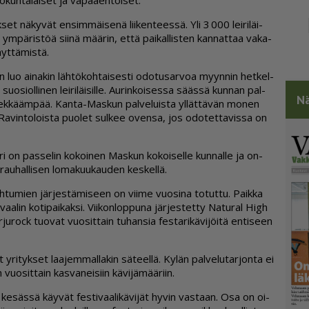
lo­kun­ta­lai­set ja va­paa­eh­toi­set.
uk­set nä­ky­vät en­sim­mäi­se­nä lii­ken­tees­sä. Yli 3 000 lei­ri­läi­
ym­pä­ris­töä sii­nä mää­rin, et­tä pai­kal­lis­ten kan­nat­taa va­ka­
äyt­tä­mis­tä.
­nen luo ai­na­kin läh­tö­koh­tai­ses­ti odo­tu­sar­voa myyn­nin het­kel­
­si­ol­li­nen lei­ri­läi­sil­le. Au­rin­koi­ses­sa sääs­sä kun­nan pal­
Nä
­lek­kääm­pää. Kan­ta-Mas­kun pal­ve­luis­ta yl­lät­tä­vän mo­nen
a. Ra­vin­to­lois­ta puo­let sul­kee oven­sa, jos odo­tet­ta­vis­sa on
­ri on pas­se­lin ko­koi­nen Mas­kun ko­koi­sel­le kun­nal­le ja on­
au­hal­li­sen lo­ma­kuu­kau­den kes­kel­lä.
h­tu­mien jär­jes­tä­mi­seen on vii­me vuo­si­na to­tut­tu. Paik­ka
aa­lin ko­ti­pai­kak­si. Vii­kon­lop­pu­na jär­jes­tet­ty Na­tu­ral High
r­ju­rock tuo­vat vuo­sit­tain tu­han­sia fes­ta­ri­kä­vi­jöi­tä en­ti­seen
ät yri­tyk­set laa­jem­mal­la­kin sä­teel­lä. Ky­län pal­ve­lu­tar­jon­ta ei
o­sit­tain kas­va­nei­siin kä­vi­jä­mää­riin.
 ke­säs­sä käy­vät fes­ti­vaa­li­kä­vi­jät hy­vin vas­taan. Osa on oi­