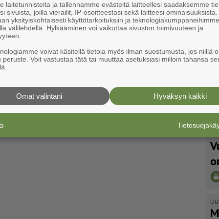
laitetunnisteita ja tallennamme evästeitä laitteellesi saadaksemme tie
i sivuista, joilla vierailit, IP-osoitteestasi sekä laitteesi ominaisuuksista
an yksityiskohtaisesti käyttötarkoituksiin ja teknologiakumppaneihimm
la välilehdellä. Hylkääminen voi vaikuttaa sivuston toimivuuteen ja
yyteen.
knologiamme voivat käsitellä tietoja myös ilman suostumusta, jos niillä o
u peruste. Voit vastustaa tätä tai muuttaa asetuksiasi milloin tahansa se
lä.
Omat valintani
Hyväksyn kaikki
Tietosuojak
Uu
V
o
Uu
M