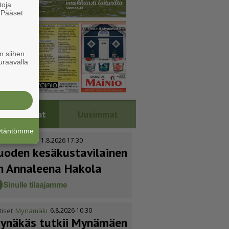
toja
. Pääset
e
n siihen
uraavalla
Luetuimmat
Uusimmat
äytäntömme
tiset
Kustavi
1.8.2026 17.30
uoden kesäkus­ta­vi­lainen
n Annaleena Hakola
tiset
Mynämäki
6.8.2026 10.30
ynäkäs tutkii Mynämäen