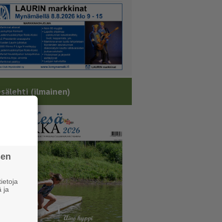
sälehti (ilmainen)
sen
ietoja
 ja