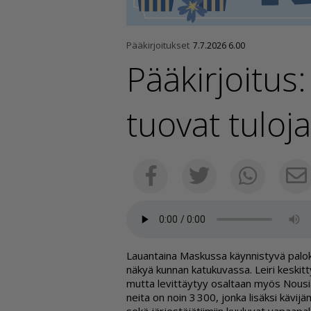
Pääkirjoitukset
7.7.2026 6.00
Pääkirjoitus
tuovat tuloja
Facebook
Twitter
Whats
Lau­an­tai­na Mas­kus­sa käyn­nis­ty­vä pa­lo
nä­kyä kun­nan ka­tu­ku­vas­sa. Lei­ri kes­kit
mut­ta le­vit­täy­tyy osal­taan myös Nou­si­ais
nei­ta on noin 3 300, jon­ka li­säk­si kä­vi­jä­m