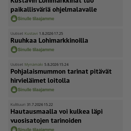
Kustavin Lohimarkkinat tuo
paikallisväriä ohjelmalavalle
Uutiset
Kustavi
1.8.2026 17.25
Ruuhkaa Lohimark­ki­noilla
Uutiset
Mynämäki
5.8.2026 15.24
Pohja­lais­mummon tarinat pitävät
hirvieläimet loitolla
Kulttuuri
31.7.2026 15.22
Hautausmaalla voi kulkea läpi
vuosisatojen tarinoiden