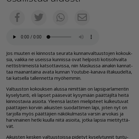
Sähköposti
Facebook
Twitter
Whatsapp
Jos muu­ten ei kiin­nos­ta seu­ra­ta kun­nan­val­tuus­to­jen ko­kouk­
sia, vaik­ka ne useis­sa kun­nis­sa ovat hel­pos­ti ko­ti­soh­val­ta
net­tist­rii­meis­tä kat­sot­ta­vis­sa, niin Mas­kus­sa ai­na­kin kan­nat­
taa maa­nan­tai­na ava­ta kun­nan Yo­u­tu­be-ka­na­va il­ta­kuu­del­ta,
tai kat­sel­la tal­len­net­ta myö­hem­min.
Val­tuus­ton ko­kouk­sen alus­sa ni­mit­täin on lap­si­par­la­men­tin
ky­se­ly­tun­ti, eli lap­set pää­se­vät ky­sy­mään päät­tä­jil­tä hei­tä
kiin­nos­ta­via asi­oi­ta. Yleen­sä las­ten mie­li­pi­teet kul­keu­tu­vat
päät­tä­jien kor­viin ai­kuis­ten suo­dat­ti­men läpi, jo­ten nyt on
tar­jol­la myös päät­tä­jien nä­kö­kul­mas­ta var­sin ar­vo­kas ja
har­vi­nai­nen het­ki kuul­la nii­tä asi­oi­ta, jot­ka lap­sia mie­ti­tyt­tä­
vät.
Ai­kuis­ten kes­ken val­tuus­tois­sa pi­de­tyt ky­se­ly­tun­nit tun­tu­