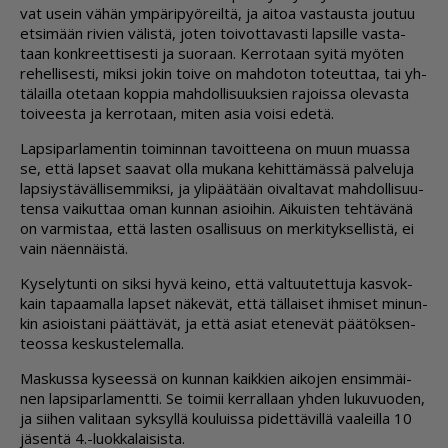
vat usein vä­hän ym­pä­ri­pyö­reil­tä, ja ai­toa vas­taus­ta jou­tuu
et­si­mään ri­vien vä­lis­tä, jo­ten toi­vot­ta­vas­ti lap­sil­le vas­ta­
taan konk­reet­ti­ses­ti ja suo­raan. Ker­ro­taan syi­tä myö­ten
re­hel­li­ses­ti, mik­si jo­kin toi­ve on mah­do­ton to­teut­taa, tai yh­
tä­lail­la ote­taan kop­pia mah­dol­li­suuk­sien ra­jois­sa ole­vas­ta
toi­vees­ta ja ker­ro­taan, mi­ten asia voi­si ede­tä.
Lap­si­par­la­men­tin toi­min­nan ta­voit­tee­na on muun mu­as­sa
se, et­tä lap­set saa­vat ol­la mu­ka­na ke­hit­tä­mäs­sä pal­ve­lu­ja
lap­siys­tä­väl­li­sem­mik­si, ja yli­pää­tään oi­val­ta­vat mah­dol­li­suu­
ten­sa vai­kut­taa oman kun­nan asi­oi­hin. Ai­kuis­ten teh­tä­vä­nä
on var­mis­taa, et­tä las­ten osal­li­suus on mer­ki­tyk­sel­lis­tä, ei
vain nä­en­näis­tä.
Ky­se­ly­tun­ti on sik­si hyvä kei­no, et­tä val­tuu­tet­tu­ja kas­vok­
kain ta­paa­mal­la lap­set nä­ke­vät, et­tä täl­lai­set ih­mi­set mi­nun­
kin asi­ois­ta­ni päät­tä­vät, ja et­tä asi­at ete­ne­vät pää­tök­sen­
te­os­sa kes­kus­te­le­mal­la.
Mas­kus­sa ky­sees­sä on kun­nan kaik­kien ai­ko­jen en­sim­mäi­
nen lap­si­par­la­ment­ti. Se toi­mii ker­ral­laan yh­den lu­ku­vuo­den,
ja sii­hen va­li­taan syk­syl­lä kou­luis­sa pi­det­tä­vil­lä vaa­leil­la 10
jä­sen­tä 4.-luok­ka­lai­sis­ta.