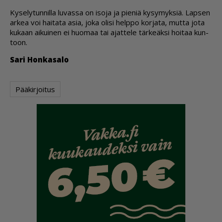
Ky­se­ly­tun­nil­la lu­vas­sa on iso­ja ja pie­niä ky­sy­myk­siä. Lap­sen
ar­kea voi hai­ta­ta asia, joka oli­si help­po kor­ja­ta, mut­ta jota
ku­kaan ai­kui­nen ei huo­maa tai ajat­te­le tär­ke­äk­si hoi­taa kun­
toon.
Sari Hon­ka­sa­lo
Pääkirjoitus