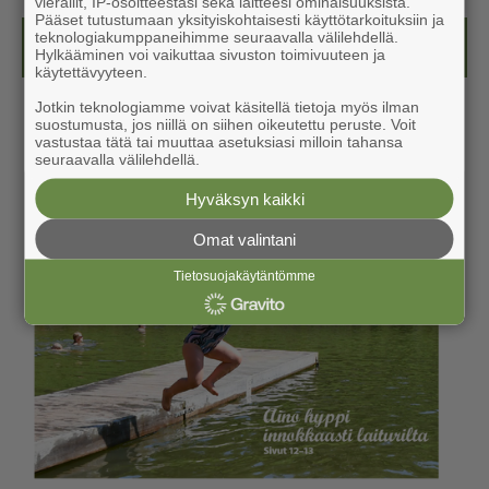
vierailit, IP-osoitteestasi sekä laitteesi ominaisuuksista.
Pääset tutustumaan yksityiskohtaisesti käyttötarkoituksiin ja
teknologiakumppaneihimme seuraavalla välilehdellä.
Kesälehti (ilmainen)
Hylkääminen voi vaikuttaa sivuston toimivuuteen ja
käytettävyyteen.
Jotkin teknologiamme voivat käsitellä tietoja myös ilman
suostumusta, jos niillä on siihen oikeutettu peruste. Voit
vastustaa tätä tai muuttaa asetuksiasi milloin tahansa
seuraavalla välilehdellä.
Hyväksyn kaikki
Omat valintani
Tietosuojakäytäntömme