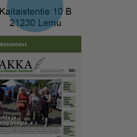
köislehdet