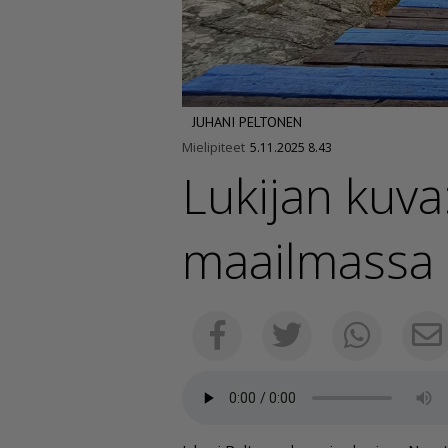
JUHANI PELTONEN
Mielipiteet
5.11.2025 8.43
Lukijan kuv
maa­il­massa
Facebook
Twitter
Whats