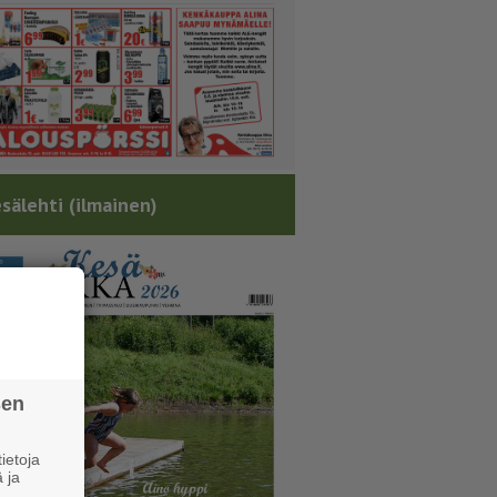
sälehti (ilmainen)
sen
ietoja
 ja