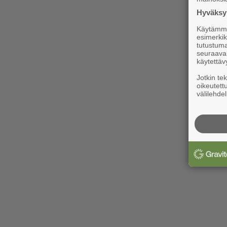
Hyväksym
Käytämme 
esimerkiks
tutustuma
seuraaval
käytettäv
Jotkin te
oikeutett
välilehdel