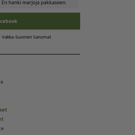
En hanki marjoja pakkaseen.
acebook
Vakka-Suomen Sanomat
va
set
et
te