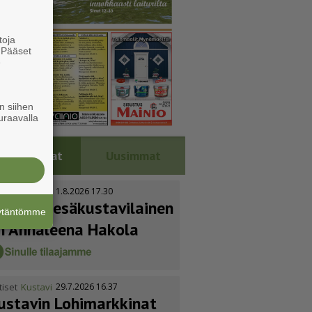
toja
. Pääset
e
n siihen
uraavalla
Luetuimmat
Uusimmat
tiset
Kustavi
1.8.2026 17.30
uoden kesäkus­ta­vi­lainen
äytäntömme
n Annaleena Hakola
tiset
Kustavi
29.7.2026 16.37
ustavin Lohimarkkinat