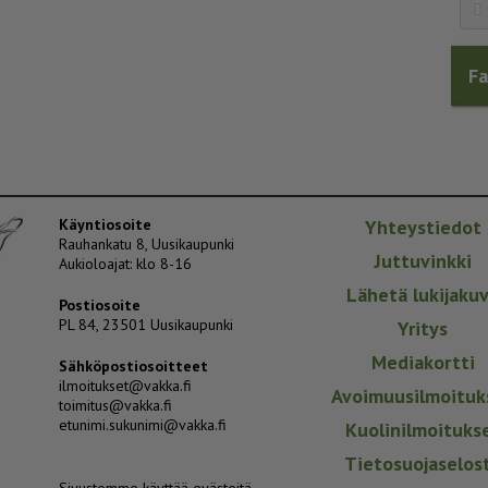
F
Käyntiosoite
Yhteystiedot
Rauhankatu 8, Uusikaupunki
Juttuvinkki
Aukioloajat: klo 8-16
Lähetä lukijaku
Postiosoite
PL 84, 23501 Uusikaupunki
Yritys
Mediakortti
Sähköpostiosoitteet
ilmoitukset@vakka.fi
Avoimuusilmoituk
toimitus@vakka.fi
etunimi.sukunimi@vakka.fi
Kuolinilmoituks
Tietosuojaselos
Sivustomme käyttää evästeitä.