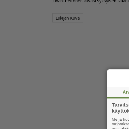
Ju­ha­ni Pel­to­nen ku­va­si syk­syi­sen Naan­
Lukijan Kuva
Ar
Tarvit
käytt
Me ja huo
tarjotak
mainoksi