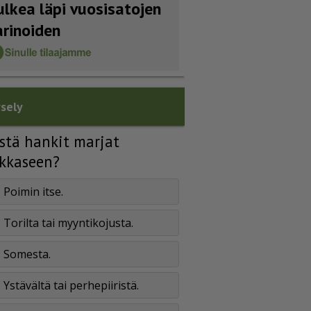
ulkea läpi vuosisatojen
arinoiden
sely
stä hankit marjat
kkaseen?
Poimin itse.
Torilta tai myyntikojusta.
Somesta.
Ystävältä tai perhepiiristä.