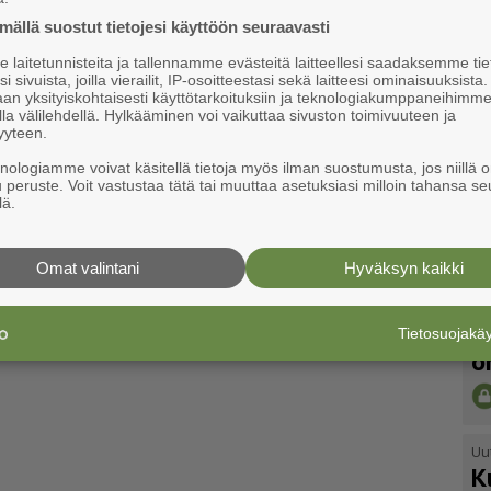
ällä suostut tietojesi käyttöön seuraavasti
laitetunnisteita ja tallennamme evästeitä laitteellesi saadaksemme tie
i sivuista, joilla vierailit, IP-osoitteestasi sekä laitteesi ominaisuuksista
an yksityiskohtaisesti käyttötarkoituksiin ja teknologiakumppaneihimm
la välilehdellä. Hylkääminen voi vaikuttaa sivuston toimivuuteen ja
yyteen.
knologiamme voivat käsitellä tietoja myös ilman suostumusta, jos niillä o
u peruste. Voit vastustaa tätä tai muuttaa asetuksiasi milloin tahansa se
lä.
Omat valintani
Hyväksyn kaikki
Uu
V
Tietosuojak
o
Uu
K