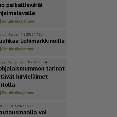
uo paikallisväriä
hjelmalavalle
tiset
Kustavi
1.8.2026 17.25
uuhkaa Lohimark­ki­noilla
tiset
Mynämäki
5.8.2026 15.24
ohja­lais­mummon tarinat
itävät hirvieläimet
oitolla
ttuuri
31.7.2026 15.22
autausmaalla voi