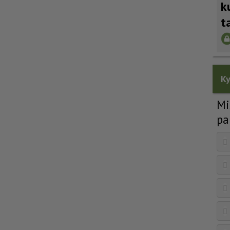
k
t
Ky
Mi
pa