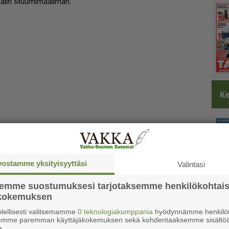
ta­lin Muu­mi­maa­il­man.
Ke
vostamme yksityisyyttäsi
Valintasi
semme suostumuksesi tarjotaksemme henkilökohtai
ökokemuksen
lellisesti valitsemamme
0 teknologiakumppania
hyödynnämme henkilöt
semme paremman käyttäjäkokemuksen sekä kohdentaaksemme sisältöä
a.