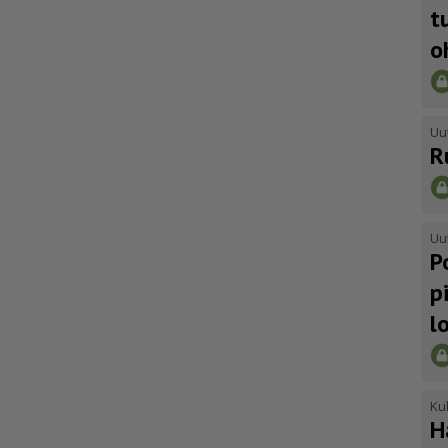
t
o
Uu
R
Uu
P
p
l
Kul
H