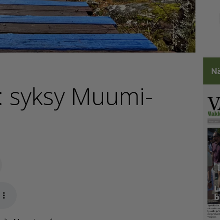
Nä
a: syksy Muumi­
Sähköposti
app