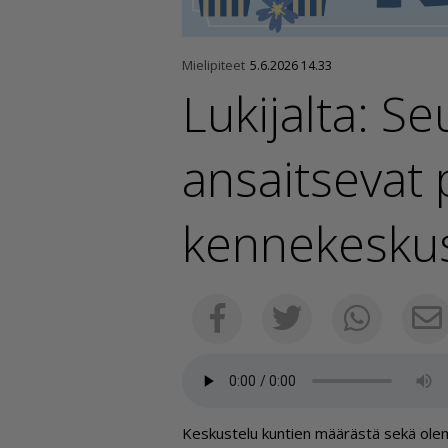
Mielipiteet
5.6.2026 14.33
Lukijalta: S
ansaitsevat 
ken­ne­kes­kus
Facebook
Twitter
Whats
Kes­kus­te­lu kun­tien mää­räs­tä sekä ole­ma