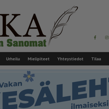
Urheilu
Mielipiteet
Yhteystiedot
Tilaa