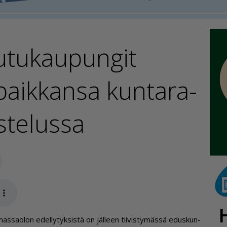
eutukaupungit
paikkansa kunta­ra­
­te­lussa
Sähköposti
app
s­sa­o­lon edel­ly­tyk­sis­tä on jäl­leen tii­vis­ty­mäs­sä edus­kun­