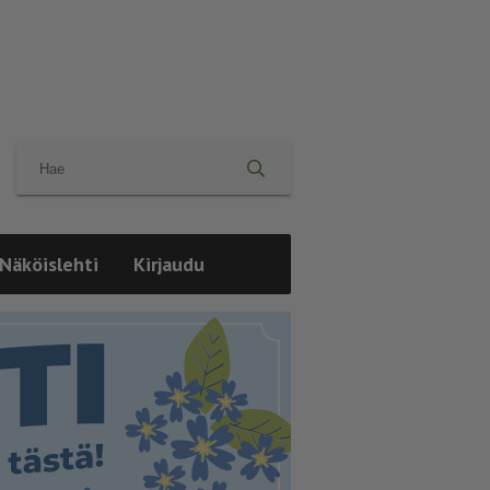
Näköislehti
Kirjaudu