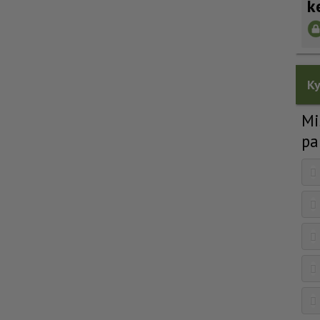
k
Ky
Mi
pa