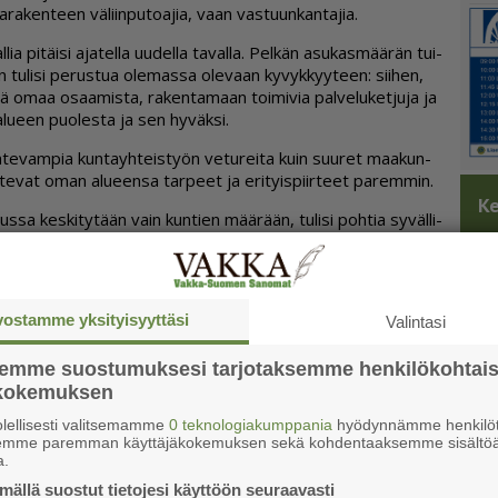
­ra­ken­teen vä­liin­pu­to­a­jia, vaan vas­tuun­kan­ta­jia.
a pi­täi­si aja­tel­la uu­del­la ta­val­la. Pel­kän asu­kas­mää­rän tui­
 tu­li­si pe­rus­tua ole­mas­sa ole­vaan ky­vyk­kyy­teen: sii­hen,
vää omaa osaa­mis­ta, ra­ken­ta­maan toi­mi­via pal­ve­lu­ket­ju­ja ja
lu­een puo­les­ta ja sen hy­väk­si.
­te­vam­pia kun­ta­yh­teis­työn ve­tu­rei­ta kuin suu­ret maa­kun­
­te­vat oman alu­een­sa tar­peet ja eri­tyis­piir­teet pa­rem­min.
Ke
us­sa kes­ki­ty­tään vain kun­tien mää­rään, tu­li­si poh­tia sy­väl­li­
l­ve­lee Suo­mea par­hai­ten. Jos ha­lu­am­me pi­tää koko Suo­men
s­te­luun mu­kaan seu­tu­kau­pun­git. Ne ei­vät ole hal­lin­nol­li­
vostamme yksityisyyttäsi
Valintasi
ym­pä­röi­vä alue voi hy­vin.
semme suostumuksesi tarjotaksemme henkilökohtai
ökokemuksen
lellisesti valitsemamme
0 teknologiakumppania
hyödynnämme henkilöt
semme paremman käyttäjäkokemuksen sekä kohdentaaksemme sisältöä
a.
ällä suostut tietojesi käyttöön seuraavasti