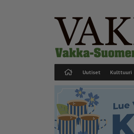
Uutiset
Kulttuuri