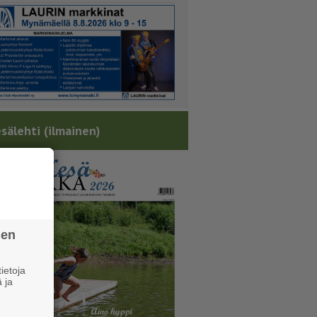
sälehti (ilmainen)
sen
ietoja
 ja