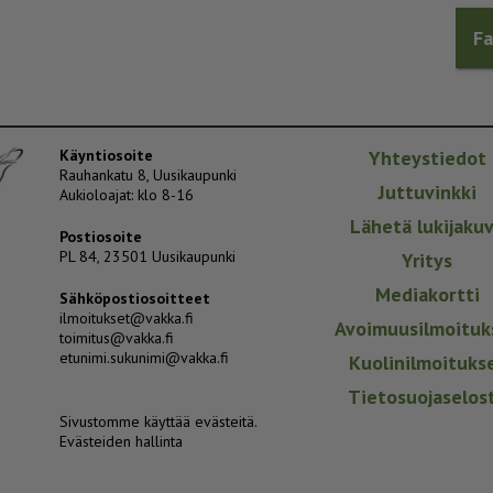
F
Käyntiosoite
Yhteystiedot
Rauhankatu 8, Uusikaupunki
Juttuvinkki
Aukioloajat: klo 8-16
Lähetä lukijaku
Postiosoite
PL 84, 23501 Uusikaupunki
Yritys
Mediakortti
Sähköpostiosoitteet
ilmoitukset@vakka.fi
Avoimuusilmoituk
toimitus@vakka.fi
etunimi.sukunimi@vakka.fi
Kuolinilmoituks
Tietosuojaselos
Sivustomme käyttää evästeitä.
Evästeiden hallinta