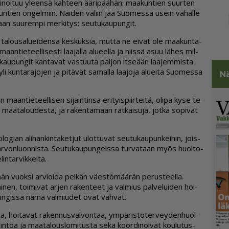
­mi­noi­tuu yleen­sä kah­teen ää­ri­pää­hän: maa­kun­tien suur­ten
n­tien on­gel­miin. Näi­den vä­liin jää Suo­mes­sa usein vä­häl­le
o­aan suu­rem­pi mer­ki­tys: seu­tu­kau­pun­git.
 ta­lou­sa­lu­ei­den­sa kes­kuk­sia, mut­ta ne ei­vät ole maa­kun­ta­
aan­tie­teel­li­ses­ti laa­jal­la alu­eel­la ja niis­sä asuu lä­hes mil­
­kau­pun­git kan­ta­vat vas­tuu­ta pal­jon it­se­ään laa­jem­mis­ta
 yli kun­ta­ra­jo­jen ja pi­tä­vät sa­mal­la laa­jo­ja alu­ei­ta Suo­mes­sa
Nä
aan­tie­teel­li­sen si­jain­tin­sa eri­tyis­piir­tei­tä, oli­pa kyse te­
tai maa­ta­lou­des­ta, ja ra­ken­ta­maan rat­kai­su­ja, jot­ka so­pi­vat
lo­gi­an ali­han­kin­ta­ket­jut ulot­tu­vat seu­tu­kau­pun­kei­hin, jois­
 ar­von­luon­nis­ta. Seu­tu­kau­pun­geis­sa tur­va­taan myös huol­to­
n­tar­vik­kei­ta.
män vuok­si ar­vi­oi­da pel­kän vä­es­tö­mää­rän pe­rus­teel­la.
en, toi­mi­vat ar­jen ra­ken­teet ja val­mius pal­ve­lui­den hoi­
un­gis­sa nämä val­miu­det ovat vah­vat.
i­ta, hoi­ta­vat ra­ken­nus­val­von­taa, ym­pä­ris­tö­ter­vey­den­huol­
lin­toa ja maa­ta­lous­lo­mi­tus­ta sekä koor­di­noi­vat kou­lu­tus­