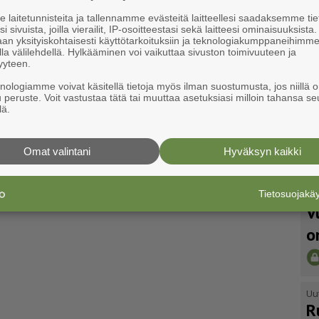
laitetunnisteita ja tallennamme evästeitä laitteellesi saadaksemme tie
i sivuista, joilla vierailit, IP-osoitteestasi sekä laitteesi ominaisuuksista
an yksityiskohtaisesti käyttötarkoituksiin ja teknologiakumppaneihimm
la välilehdellä. Hylkääminen voi vaikuttaa sivuston toimivuuteen ja
yyteen.
knologiamme voivat käsitellä tietoja myös ilman suostumusta, jos niillä o
u peruste. Voit vastustaa tätä tai muuttaa asetuksiasi milloin tahansa se
lä.
Omat valintani
Hyväksyn kaikki
Tietosuojak
Uu
V
o
Uu
R