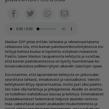
Sähköposti
Facebook
Twitter
Whatsapp
Mas­kun SDP pi­tää erit­täin tär­ke­ä­nä ja oi­ke­an­suun­tai­se­na
rat­kai­su­na sitä, et­tä kun­nan pal­ve­lu­verk­ko­sel­vi­tyk­ses­sä esi­
tet­ty­jä kol­mea kou­lua ei lo­pe­tet­tu esi­tyk­sen mu­kai­ses­ti.
Pää­tös tu­kee Mas­kun ta­sa­pai­nois­ta ke­hi­tys­tä ja osoit­taa,
et­tä kun­nan pää­tök­sen­te­os­sa on ky­et­ty huo­mi­oi­maan ko­
ko­nais­vai­ku­tuk­sia pelk­kien ly­hy­en ai­ka­vä­lin sääs­tö­jen si­jaan.
Ko­ros­tam­me, et­tä lap­si­mää­rien ke­hi­tys­tä on jat­kos­sa­kin
seu­rat­ta­va tar­kas­ti, en­na­koi­vas­ti ja vas­tuul­li­ses­ti. Vä­es­tö­
ke­hi­tyk­seen liit­tyy epä­var­muuk­sia, mut­ta juu­ri sik­si pää­tös­
ten tu­lee ol­la har­kit­tu­ja ja pit­kä­jän­tei­siä. Alu­eil­le on an­net­ta­
va to­del­li­nen mah­dol­li­suus kas­vaa ja ke­hit­tyä. En­ne­nai­kai­set
kou­lu­lak­kau­tuk­set hei­ken­tä­vät hel­pos­ti alu­ei­den ve­to­voi­
maa, vai­keut­ta­vat uu­sien asuk­kai­den hou­kut­te­le­mis­ta ja
voi­vat joh­taa ne­ga­tii­vi­seen kier­tee­seen, jos­sa pal­ve­lu­jen