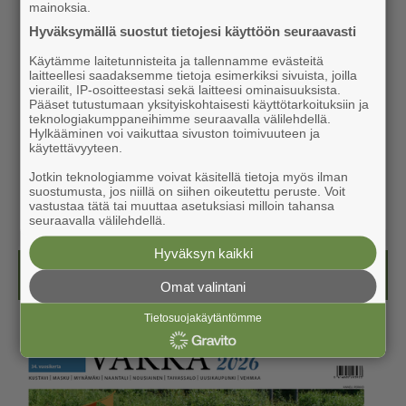
mainoksia.
Hyväksymällä suostut tietojesi käyttöön seuraavasti
Käytämme laitetunnisteita ja tallennamme evästeitä
laitteellesi saadaksemme tietoja esimerkiksi sivuista, joilla
vierailit, IP-osoitteestasi sekä laitteesi ominaisuuksista.
Pääset tutustumaan yksityiskohtaisesti käyttötarkoituksiin ja
teknologiakumppaneihimme seuraavalla välilehdellä.
Hylkääminen voi vaikuttaa sivuston toimivuuteen ja
käytettävyyteen.
Jotkin teknologiamme voivat käsitellä tietoja myös ilman
suostumusta, jos niillä on siihen oikeutettu peruste. Voit
vastustaa tätä tai muuttaa asetuksiasi milloin tahansa
seuraavalla välilehdellä.
Hyväksyn kaikki
Kesälehti (ilmainen)
Omat valintani
Tietosuojakäytäntömme