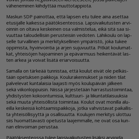
vä­he­ne­mi­nen kiih­dyt­tää muut­to­tap­pi­o­ta.
Mas­kun SDP pai­not­taa, et­tä lap­sen etu tu­lee ai­na aset­taa
etu­si­jal­le kai­kes­sa pää­tök­sen­te­os­sa. Lap­si­vai­ku­tus­ten ar­vi­
oin­nin on ol­ta­va kes­kei­nen osa val­mis­te­lua, ei­kä sitä saa si­
vuut­taa ta­lou­del­li­siin pe­rus­tei­siin ve­do­ten. Lä­hi­kou­lu on lap­
sel­le tur­val­li­nen ja mer­ki­tyk­sel­li­nen ym­pä­ris­tö, joka tu­kee
op­pi­mis­ta, hy­vin­voin­tia ja ar­jen su­ju­vuut­ta. Pit­kät kou­lu­mat­
kat, yh­tei­sö­jen ha­jo­a­mi­nen ja epä­var­muus hei­ken­tä­vät las­
ten ar­kea ja voi­vat li­sä­tä eri­ar­voi­suut­ta.
Sa­mal­la on tär­ke­ää tun­nis­taa, et­tä kou­lut ei­vät ole pel­käs­
tään ope­tuk­sen paik­ko­ja. Kou­lu­ra­ken­nuk­set ja nii­den ti­lat
pal­ve­le­vat kun­ta­lai­sia laa­jas­ti myös kou­lu­päi­vän jäl­keen
sekä vii­kon­lop­pui­sin. Niis­sä jär­jes­te­tään har­ras­tus­toi­min­taa,
yh­dis­tys­ten ko­koon­tu­mi­sia, kult­tuu­ri- ja lii­kun­ta­ti­lai­suuk­sia
sekä muu­ta yh­tei­söl­lis­tä toi­min­taa. Kou­lut ovat mo­nil­la alu­
eil­la kes­kei­siä koh­taa­mis­paik­ko­ja, jot­ka vah­vis­ta­vat pai­kal­lis­
ta yh­tei­söl­li­syyt­tä ja osal­li­suut­ta. Kou­lu­jen mer­ki­tys ulot­tuu
siis huo­mat­ta­vas­ti ope­tus­ta laa­jem­mal­le, ne ovat osa kun­
nan elin­voi­man pe­rus­taa.
Pää­tök­sen­te­os­sa tu­lee lap­si­vai­ku­tus­ten li­säk­si ar­vi­oi­da