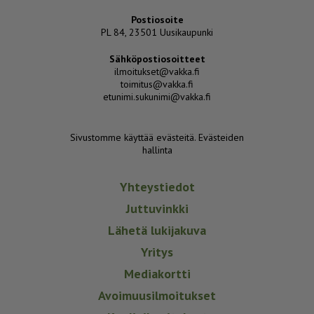
Postiosoite
PL 84, 23501 Uusikaupunki
Sähköpostiosoitteet
ilmoitukset@vakka.fi
toimitus@vakka.fi
etunimi.sukunimi@vakka.fi
Sivustomme käyttää evästeitä.
Evästeiden
hallinta
Yhteystiedot
Juttuvinkki
Lähetä lukijakuva
Yritys
Mediakortti
Avoimuusilmoitukset