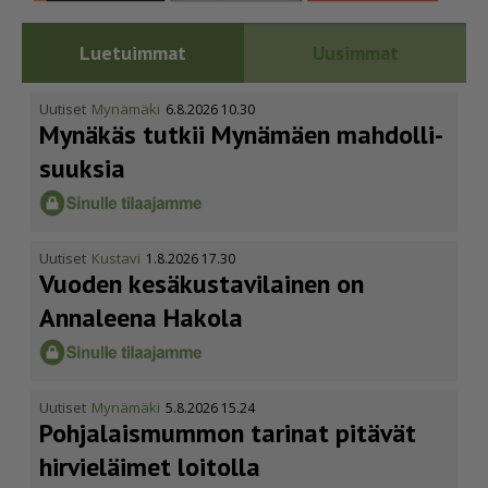
Luetuimmat
Uusimmat
Uutiset
Mynämäki
6.8.2026 10.30
Mynäkäs tutkii Mynämäen mahdol­li­
suuksia
Uutiset
Kustavi
1.8.2026 17.30
Vuoden kesäkus­ta­vi­lainen on
Annaleena Hakola
Uutiset
Mynämäki
5.8.2026 15.24
Pohja­lais­mummon tarinat pitävät
hirvieläimet loitolla