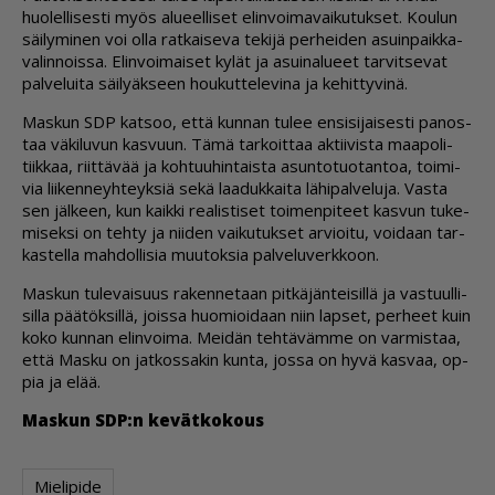
huo­lel­li­ses­ti myös alu­eel­li­set elin­voi­ma­vai­ku­tuk­set. Kou­lun
säi­ly­mi­nen voi ol­la rat­kai­se­va te­ki­jä per­hei­den asuin­paik­ka­
va­lin­nois­sa. Elin­voi­mai­set ky­lät ja asui­na­lu­eet tar­vit­se­vat
pal­ve­lui­ta säi­ly­äk­seen hou­kut­te­le­vi­na ja ke­hit­ty­vi­nä.
Mas­kun SDP kat­soo, et­tä kun­nan tu­lee en­si­si­jai­ses­ti pa­nos­
taa vä­ki­lu­vun kas­vuun. Tämä tar­koit­taa ak­tii­vis­ta maa­po­li­
tiik­kaa, riit­tä­vää ja koh­tuu­hin­tais­ta asun­to­tuo­tan­toa, toi­mi­
via lii­ken­neyh­teyk­siä sekä laa­duk­kai­ta lä­hi­pal­ve­lu­ja. Vas­ta
sen jäl­keen, kun kaik­ki re­a­lis­ti­set toi­men­pi­teet kas­vun tu­ke­
mi­sek­si on teh­ty ja nii­den vai­ku­tuk­set ar­vi­oi­tu, voi­daan tar­
kas­tel­la mah­dol­li­sia muu­tok­sia pal­ve­lu­verk­koon.
Mas­kun tu­le­vai­suus ra­ken­ne­taan pit­kä­jän­tei­sil­lä ja vas­tuul­li­
sil­la pää­tök­sil­lä, jois­sa huo­mi­oi­daan niin lap­set, per­heet kuin
koko kun­nan elin­voi­ma. Mei­dän teh­tä­väm­me on var­mis­taa,
et­tä Mas­ku on jat­kos­sa­kin kun­ta, jos­sa on hyvä kas­vaa, op­
pia ja elää.
Mas­kun SDP:n ke­vät­ko­kous
Mielipide