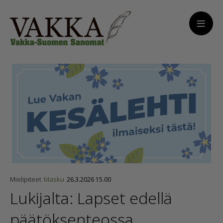
Mielipiteet
Masku
26.3.2026 15.00
Lukijalta: Lapset edellä
päätök­sen­teossa