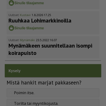
Uutiset
Kustavi
1.8.2026 17.25
Ruuhkaa Lohimark­ki­noilla
Uutiset
Mynämäki
23.5.2022 16.07
Mynämäkeen suunnitellaan isompi
koirapuisto
Kysely
Mistä hankit marjat pakkaseen?
Poimin itse.
Torilta tai myyntikojusta.