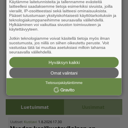
Käytämme laitetunnisteita ja tallennamme evästeitä
laitteellesi saadaksemme tietoja esimerkiksi sivuista, joilla
vierailit, IP-osoitteestasi sekä laitteesi ominaisuuksista.
Pääset tutustumaan yksityiskohtaisesti käyttötarkoituksiin ja
teknologiakumppaneihimme seuraavalla välilehdellä.
Hylkääminen voi vaikuttaa sivuston toimivuuteen ja
käytettävyyteen.
Jotkin teknologiamme voivat käsitellä tietoja myös ilman
suostumusta, jos niillä on siihen oikeutettu peruste. Voit
vastustaa tätä tai muuttaa asetuksiasi milloin tahansa
seuraavalla välilehdellä.
Hyväksyn kaikki
Omat valintani
Tietosuojakäytäntömme
Luetuimmat
Uusimmat
Uutiset
Kustavi
1.8.2026 17.30