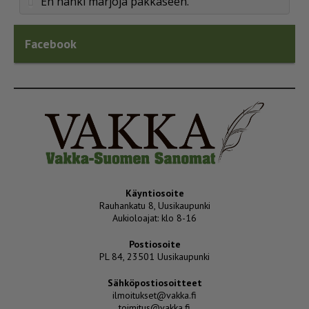
En hanki marjoja pakkaseen.
Facebook
Käyntiosoite
Rauhankatu 8, Uusikaupunki
Aukioloajat: klo 8-16
Postiosoite
PL 84, 23501 Uusikaupunki
Sähköpostiosoitteet
ilmoitukset@vakka.fi
toimitus@vakka.fi