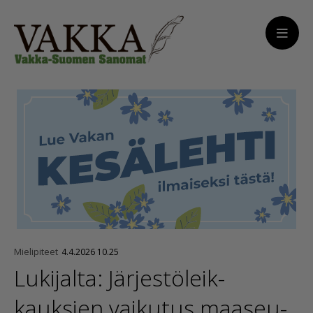
Mielipiteet
4.4.2026 10.25
Lukijalta: Järjes­tö­leik­
kauksien vaikutus maaseu­