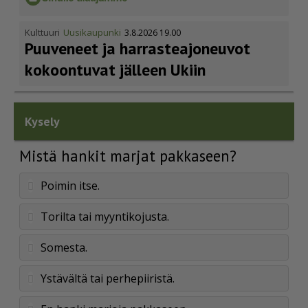
Kulttuuri
Uusikaupunki
3.8.2026 19.00
Puuveneet ja harras­te­a­jo­neuvot
kokoontuvat jälleen Ukiin
Kysely
Mistä hankit marjat pakkaseen?
Poimin itse.
Torilta tai myyntikojusta.
Somesta.
Ystävältä tai perhepiiristä.