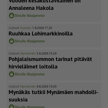
Vuoden kesäkus­ta­vi­lainen on
Annaleena Hakola
Uutiset
Kustavi
1.8.2026 17.25
Ruuhkaa Lohimark­ki­noilla
Uutiset
Mynämäki
5.8.2026 15.24
Pohja­lais­mummon tarinat pitävät
hirvieläimet loitolla
Uutiset
Mynämäki
6.8.2026 10.30
Mynäkäs tutkii Mynämäen mahdol­li­
suuksia