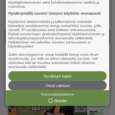
käyttäjäkokemuksen sekä kohdentaaksemme sisältöä ja
mainoksia.
Hyväksymällä suostut tietojesi käyttöön seuraavasti
Käytämme laitetunnisteita ja tallennamme evästeitä
laitteellesi saadaksemme tietoja esimerkiksi sivuista, joilla
vierailit, IP-osoitteestasi sekä laitteesi ominaisuuksista.
Pääset tutustumaan yksityiskohtaisesti käyttötarkoituksiin ja
Näköislehdet
teknologiakumppaneihimme seuraavalla välilehdellä.
Hylkääminen voi vaikuttaa sivuston toimivuuteen ja
käytettävyyteen.
Jotkin teknologiamme voivat käsitellä tietoja myös ilman
suostumusta, jos niillä on siihen oikeutettu peruste. Voit
vastustaa tätä tai muuttaa asetuksiasi milloin tahansa
seuraavalla välilehdellä.
Hyväksyn kaikki
Omat valintani
Tietosuojakäytäntömme