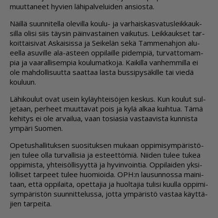
muut­ta­neet hy­vien lä­hi­pal­ve­lui­den an­si­os­ta.
Näil­lä suun­ni­tel­la ole­vil­la kou­lu- ja var­hais­kas­va­tus­leik­kauk­
sil­la oli­si siis täy­sin päin­vas­tai­nen vai­ku­tus. Leik­kauk­set tar­
koit­tai­si­vat As­kai­sis­sa ja Sei­ke­län sekä Tam­me­nah­jon alu­
eel­la asu­vil­le ala-as­teen op­pi­lail­le pi­dem­piä, tur­vat­to­mam­
pia ja vaa­ral­li­sem­pia kou­lu­mat­ko­ja. Kai­kil­la van­hem­mil­la ei
ole mah­dol­li­suut­ta saat­taa las­ta bus­si­py­sä­kil­le tai vie­dä
kou­luun.
Lä­hi­kou­lut ovat usein ky­läyh­tei­sö­jen kes­kus. Kun kou­lut sul­
je­taan, per­heet muut­ta­vat pois ja kylä al­kaa kuih­tua. Tämä
ke­hi­tys ei ole ar­vai­lua, vaan to­si­a­sia vas­taa­vis­ta kun­nis­ta
ym­pä­ri Suo­men.
Ope­tus­hal­li­tuk­sen suo­si­tuk­sen mu­kaan op­pi­mi­sym­pä­ris­tö­
jen tu­lee ol­la tur­val­li­sia ja es­teet­tö­miä. Nii­den tu­lee tu­kea
op­pi­mis­ta, yh­tei­söl­li­syyt­tä ja hy­vin­voin­tia. Op­pi­lai­den yk­si­
löl­li­set tar­peet tu­lee huo­mi­oi­da. OPH:n lau­sun­nos­sa mai­ni­
taan, et­tä op­pi­lai­ta, opet­ta­jia ja huol­ta­jia tu­li­si kuul­la op­pi­mi­
sym­pä­ris­tön suun­nit­te­lus­sa, jot­ta ym­pä­ris­tö vas­taa käyt­tä­
jien tar­pei­ta.