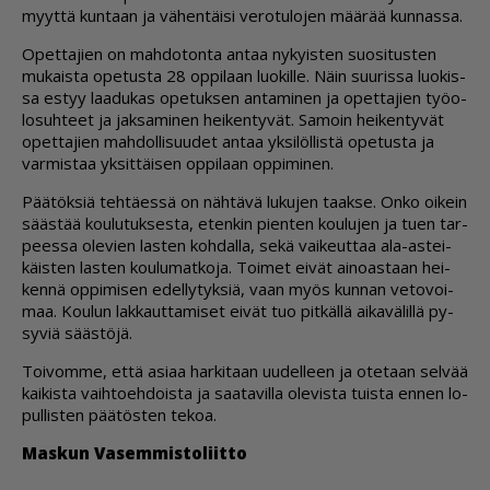
myyt­tä kun­taan ja vä­hen­täi­si ve­ro­tu­lo­jen mää­rää kun­nas­sa.
Opet­ta­jien on mah­do­ton­ta an­taa ny­kyis­ten suo­si­tus­ten
mu­kais­ta ope­tus­ta 28 op­pi­laan luo­kil­le. Näin suu­ris­sa luo­kis­
sa es­tyy laa­du­kas ope­tuk­sen an­ta­mi­nen ja opet­ta­jien työ­o­
lo­suh­teet ja jak­sa­mi­nen hei­ken­ty­vät. Sa­moin hei­ken­ty­vät
opet­ta­jien mah­dol­li­suu­det an­taa yk­si­löl­lis­tä ope­tus­ta ja
var­mis­taa yk­sit­täi­sen op­pi­laan op­pi­mi­nen.
Pää­tök­siä teh­tä­es­sä on näh­tä­vä lu­ku­jen taak­se. On­ko oi­kein
sääs­tää kou­lu­tuk­ses­ta, eten­kin pien­ten kou­lu­jen ja tuen tar­
pees­sa ole­vien las­ten koh­dal­la, sekä vai­keut­taa ala-as­tei­
käis­ten las­ten kou­lu­mat­ko­ja. Toi­met ei­vät ai­no­as­taan hei­
ken­nä op­pi­mi­sen edel­ly­tyk­siä, vaan myös kun­nan ve­to­voi­
maa. Kou­lun lak­kaut­ta­mi­set ei­vät tuo pit­käl­lä ai­ka­vä­lil­lä py­
sy­viä sääs­tö­jä.
Toi­vom­me, et­tä asi­aa har­ki­taan uu­del­leen ja ote­taan sel­vää
kai­kis­ta vaih­to­eh­dois­ta ja saa­ta­vil­la ole­vis­ta tuis­ta en­nen lo­
pul­lis­ten pää­tös­ten te­koa.
Mas­kun Va­sem­mis­to­liit­to