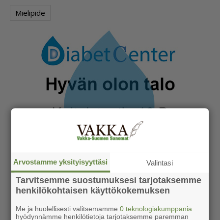
Mielipide
Arvostamme yksityisyyttäsi
Valintasi
Tarvitsemme suostumuksesi tarjotaksemme
henkilökohtaisen käyttökokemuksen
Me ja huolellisesti valitsemamme
0 teknologiakumppania
hyödynnämme henkilötietoja tarjotaksemme paremman