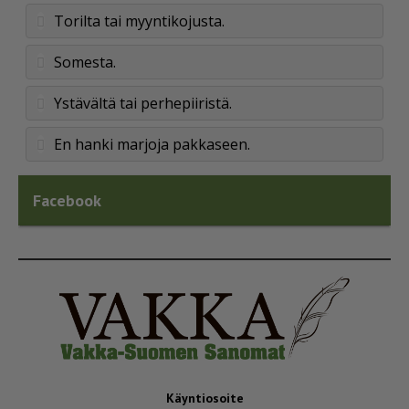
Torilta tai myyntikojusta.
Somesta.
Ystävältä tai perhepiiristä.
En hanki marjoja pakkaseen.
Facebook
Käyntiosoite