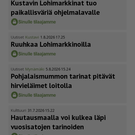
Kustavin Lohimarkkinat tuo
paikallisväriä ohjelmalavalle
Uutiset
Kustavi
1.8.2026 17.25
Ruuhkaa Lohimark­ki­noilla
Uutiset
Mynämäki
5.8.2026 15.24
Pohja­lais­mummon tarinat pitävät
hirvieläimet loitolla
Kulttuuri
31.7.2026 15.22
Hautausmaalla voi kulkea läpi
vuosisatojen tarinoiden