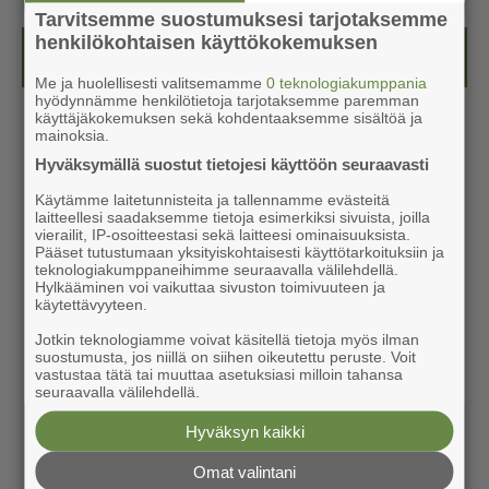
Tarvitsemme suostumuksesi tarjotaksemme
henkilökohtaisen käyttökokemuksen
Kesälehti (ilmainen)
Me ja huolellisesti valitsemamme
0 teknologiakumppania
hyödynnämme henkilötietoja tarjotaksemme paremman
käyttäjäkokemuksen sekä kohdentaaksemme sisältöä ja
mainoksia.
Hyväksymällä suostut tietojesi käyttöön seuraavasti
Käytämme laitetunnisteita ja tallennamme evästeitä
laitteellesi saadaksemme tietoja esimerkiksi sivuista, joilla
vierailit, IP-osoitteestasi sekä laitteesi ominaisuuksista.
Pääset tutustumaan yksityiskohtaisesti käyttötarkoituksiin ja
teknologiakumppaneihimme seuraavalla välilehdellä.
Hylkääminen voi vaikuttaa sivuston toimivuuteen ja
käytettävyyteen.
Jotkin teknologiamme voivat käsitellä tietoja myös ilman
suostumusta, jos niillä on siihen oikeutettu peruste. Voit
vastustaa tätä tai muuttaa asetuksiasi milloin tahansa
seuraavalla välilehdellä.
Hyväksyn kaikki
Omat valintani