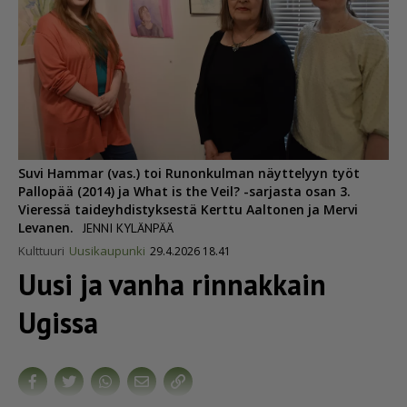
Suvi Hammar (vas.) toi Runonkulman näyttelyyn työt
Pallopää (2014) ja What is the Veil? -sarjasta osan 3.
Vieressä taideyhdistyksestä Kerttu Aaltonen ja Mervi
Levanen.
JENNI KYLÄNPÄÄ
Kulttuuri
Uusikaupunki
29.4.2026 18.41
Uusi ja vanha rinnakkain
Ugissa