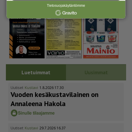
Tietosuojakäytäntömme
Luetuimmat
Uusimmat
Uutiset
Kustavi
1.8.2026 17.30
Vuoden kesäkus­ta­vi­lainen on
Annaleena Hakola
Uutiset
Kustavi
29.7.2026 16.37