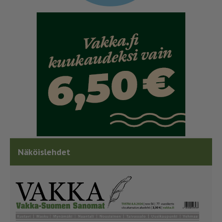
Näköislehdet