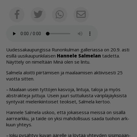
Sähköposti
Facebook
Twitter
Whatsapp
Uu­des­sa­kau­pun­gis­sa Ru­non­kul­man gal­le­ri­as­sa on 20.9. as­ti
esil­lä uu­si­kau­pun­ki­lai­sen
Han­ne­le Sal­me­lan
tai­det­ta.
Näyt­te­ly on ni­mel­tään Minä olen se lin­tu.
Sal­me­la aloit­ti piir­tä­mi­sen ja maa­laa­mi­sen ak­tii­vi­ses­ti 25
vuot­ta sit­ten.
– Maa­laan usein tyt­tö­jen kas­vo­ja, lin­tu­ja, ta­lo­ja ja myös
abst­rak­te­ja jut­tu­ja. Usein juu­ri sut­tui­luis­ta vä­rip­lä­jäyk­sis­tä
syn­ty­vät mie­len­kiin­toi­set te­ok­set, Sal­me­la ker­too.
Han­ne­le Sal­me­la us­koo, et­tä jo­kai­ses­sa meis­sä on si­säl­lä
aar­re­ark­ku, ja tai­de on yk­si mah­dol­li­suus saa­da tuo­hon ark­
kuun yh­teys.
– Joku py­säh­tyy ku­van ää­rel­le ja löy­tää yh­tey­den si­sim­pään­