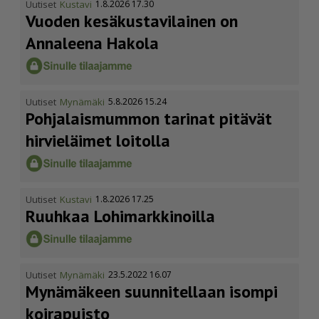
Uutiset
Kustavi
1.8.2026 17.30
Vuoden kesäkus­ta­vi­lainen on
Annaleena Hakola
Uutiset
Mynämäki
5.8.2026 15.24
Pohja­lais­mummon tarinat pitävät
hirvieläimet loitolla
Uutiset
Kustavi
1.8.2026 17.25
Ruuhkaa Lohimark­ki­noilla
Uutiset
Mynämäki
23.5.2022 16.07
Mynämäkeen suunnitellaan isompi
koirapuisto