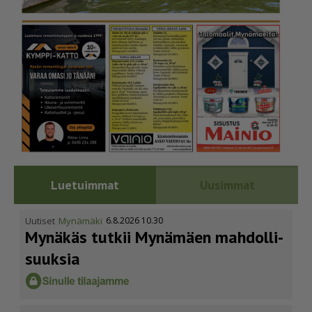
Luetuimmat
Uusimmat
Uutiset
Mynämäki
6.8.2026 10.30
Mynäkäs tutkii Mynämäen mahdol­li­
suuksia