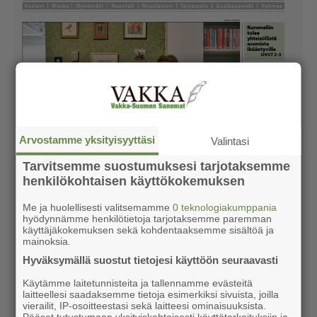
Arvostamme yksityisyyttäsi
Valintasi
Tarvitsemme suostumuksesi tarjotaksemme
henkilökohtaisen käyttökokemuksen
Me ja huolellisesti valitsemamme
0 teknologiakumppania
hyödynnämme henkilötietoja tarjotaksemme paremman
käyttäjäkokemuksen sekä kohdentaaksemme sisältöä ja
mainoksia.
Hyväksymällä suostut tietojesi käyttöön seuraavasti
Käytämme laitetunnisteita ja tallennamme evästeitä
laitteellesi saadaksemme tietoja esimerkiksi sivuista, joilla
vierailit, IP-osoitteestasi sekä laitteesi ominaisuuksista.
Pääset tutustumaan yksityiskohtaisesti käyttötarkoituksiin ja