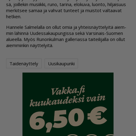
sä, joil­le­kin mu­siik­ki, runo, ta­ri­na, elo­ku­va, luon­to, hil­jai­suus
mer­kit­see sa­maa ja vah­vat tun­teet ja muis­tot val­taa­vat
het­ken.
Han­ne­le Sal­me­lal­la on ol­lut omia ja yh­teis­näyt­te­lyi­tä ai­em­
min lä­hin­nä Uu­des­sa­kau­pun­gis­sa sekä Var­si­nais-Suo­men
alu­eel­la. Myös Ru­non­kul­man gal­le­ri­as­sa tai­tei­li­jal­la on ol­lut
ai­em­min­kin näyt­te­lyi­tä.
Taidenäyttely
Uusikaupunki