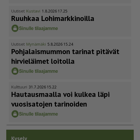
Uutiset
Kustavi
1.8.2026 17.25
Ruuhkaa Lohimark­ki­noilla
Uutiset
Mynämäki
5.8.2026 15.24
Pohja­lais­mummon tarinat pitävät
hirvieläimet loitolla
Kulttuuri
31.7.2026 15.22
Hautausmaalla voi kulkea läpi
vuosisatojen tarinoiden
Kysely