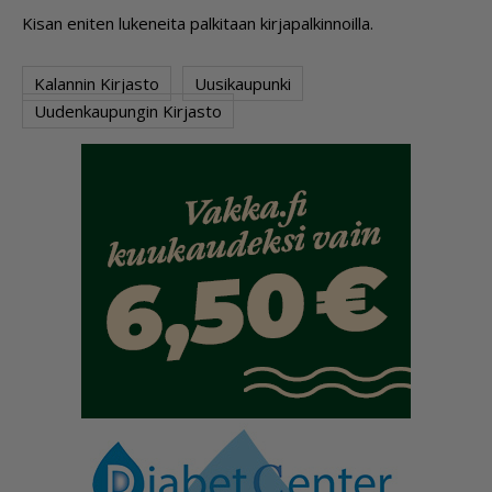
Ki­san eni­ten lu­ke­nei­ta pal­ki­taan kir­ja­pal­kin­noil­la.
Kalannin Kirjasto
Uusikaupunki
Uudenkaupungin Kirjasto