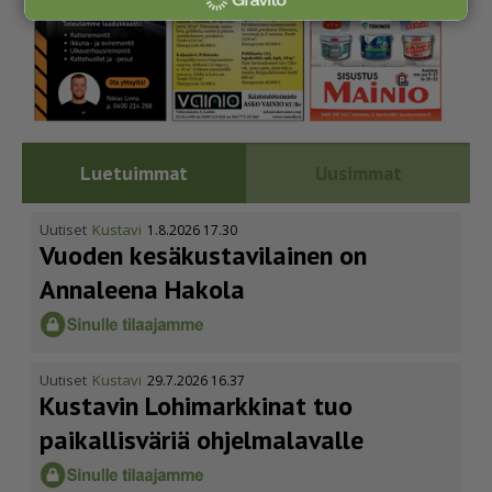
Luetuimmat
Uusimmat
Uutiset
Kustavi
1.8.2026 17.30
Vuoden kesäkus­ta­vi­lainen on
Annaleena Hakola
Uutiset
Kustavi
29.7.2026 16.37
Kustavin Lohimarkkinat tuo
paikallisväriä ohjelmalavalle