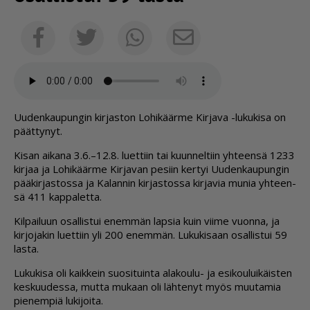
Sähköposti
Facebook
Twitter
Whatsapp
Uu­den­kau­pun­gin kir­jas­ton Lo­hi­käär­me Kir­ja­va -lu­ku­ki­sa on
päät­ty­nyt.
Ki­san ai­ka­na 3.6.–12.8. lu­et­tiin tai kuun­nel­tiin yh­teen­sä 1233
kir­jaa ja Lo­hi­käär­me Kir­ja­van pe­siin ker­tyi Uu­den­kau­pun­gin
pää­kir­jas­tos­sa ja Ka­lan­nin kir­jas­tos­sa kir­ja­via mu­nia yh­teen­
sä 411 kap­pa­let­ta.
Kil­pai­luun osal­lis­tui enem­män lap­sia kuin vii­me vuon­na, ja
kir­jo­ja­kin lu­et­tiin yli 200 enem­män. Lu­ku­ki­saan osal­lis­tui 59
las­ta.
Lu­ku­ki­sa oli kaik­kein suo­si­tuin­ta ala­kou­lu- ja esi­kou­lui­käis­ten
kes­kuu­des­sa, mut­ta mu­kaan oli läh­te­nyt myös muu­ta­mia
pie­nem­piä lu­ki­joi­ta.