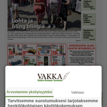
Arvostamme yksityisyyttäsi
Valintasi
Kesälehti (ilmainen)
Tarvitsemme suostumuksesi tarjotaksemme
henkilökohtaisen käyttökokemuksen