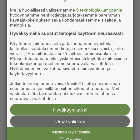
Me ja huolellisesti valitsemamme
0 teknologiakumppania
hyödynnämme henkilötietoja tarjotaksemme paremman
käyttäjäkokemuksen sekä kohdentaaksemme sisältöä ja
mainoksia.
Hyväksymällä suostut tietojesi käyttöön seuraavasti
Käytämme laitetunnisteita ja tallennamme evästeitä
laitteellesi saadaksemme tietoja esimerkiksi sivuista, joilla
vierailit, IP-osoitteestasi sekä laitteesi ominaisuuksista.
Pääset tutustumaan yksityiskohtaisesti käyttötarkoituksiin ja
teknologiakumppaneihimme seuraavalla välilehdellä.
Hylkääminen voi vaikuttaa sivuston toimivuuteen ja
käytettävyyteen.
Jotkin teknologiamme voivat käsitellä tietoja myös ilman
suostumusta, jos niillä on siihen oikeutettu peruste. Voit
vastustaa tätä tai muuttaa asetuksiasi milloin tahansa
seuraavalla välilehdellä.
Hyväksyn kaikki
Omat valintani
Tietosuojakäytäntömme