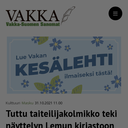
Kulttuuri
Masku
31.10.2021 11.00
Tuttu taitei­li­ja­kol­mikko teki
näyttelyn Lemun kirjastoon