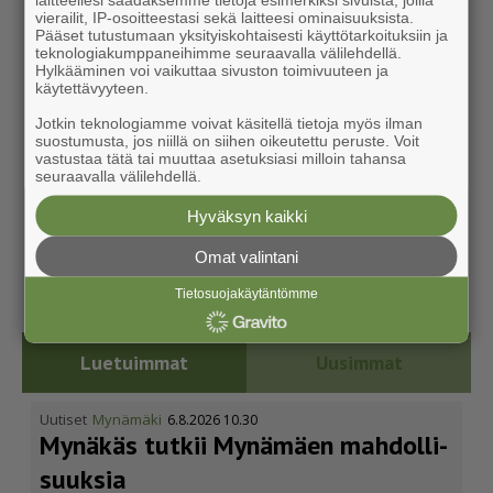
vierailit, IP-osoitteestasi sekä laitteesi ominaisuuksista.
Pääset tutustumaan yksityiskohtaisesti käyttötarkoituksiin ja
teknologiakumppaneihimme seuraavalla välilehdellä.
Hylkääminen voi vaikuttaa sivuston toimivuuteen ja
käytettävyyteen.
Jotkin teknologiamme voivat käsitellä tietoja myös ilman
suostumusta, jos niillä on siihen oikeutettu peruste. Voit
vastustaa tätä tai muuttaa asetuksiasi milloin tahansa
seuraavalla välilehdellä.
Hyväksyn kaikki
Omat valintani
Tietosuojakäytäntömme
Luetuimmat
Uusimmat
Uutiset
Mynämäki
6.8.2026 10.30
Mynäkäs tutkii Mynämäen mahdol­li­
suuksia