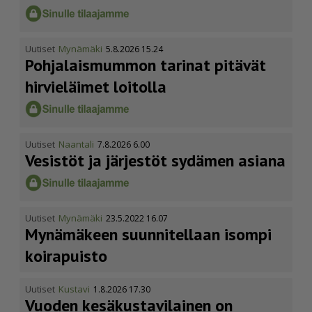
Uutiset
Mynämäki
5.8.2026 15.24
Pohja­lais­mummon tarinat pitävät
hirvieläimet loitolla
Uutiset
Naantali
7.8.2026 6.00
Vesistöt ja järjestöt sydämen asiana
Uutiset
Mynämäki
23.5.2022 16.07
Mynämäkeen suunnitellaan isompi
koirapuisto
Uutiset
Kustavi
1.8.2026 17.30
Vuoden kesäkus­ta­vi­lainen on