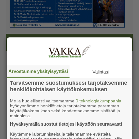
Kesälehti (ilmainen)
Arvostamme yksityisyyttäsi
Valintasi
Tarvitsemme suostumuksesi tarjotaksemme
henkilökohtaisen käyttökokemuksen
Me ja huolellisesti valitsemamme
0 teknologiakumppania
hyödynnämme henkilötietoja tarjotaksemme paremman
käyttäjäkokemuksen sekä kohdentaaksemme sisältöä ja
mainoksia.
Hyväksymällä suostut tietojesi käyttöön seuraavasti
Käytämme laitetunnisteita ja tallennamme evästeitä
laitteellesi saadaksemme tietoja esimerkiksi sivuista, joilla