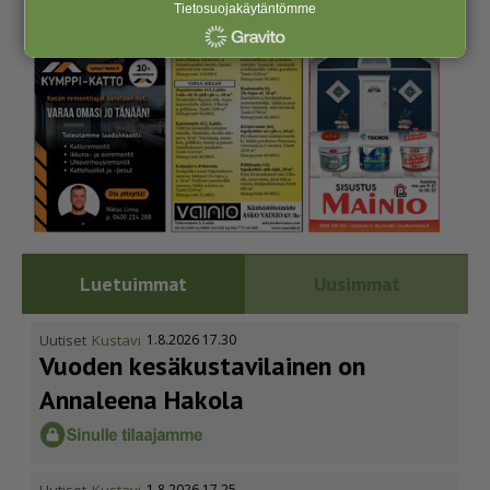
Tietosuojakäytäntömme
Luetuimmat
Uusimmat
Uutiset
Kustavi
1.8.2026 17.30
Vuoden kesäkus­ta­vi­lainen on
Annaleena Hakola
Uutiset
Kustavi
1.8.2026 17.25