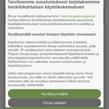
Tarvitsemme suostumuksesi tarjotaksemme
henkilökohtaisen käyttökokemuksen
Kesälehti (ilmainen)
Me ja huolellisesti valitsemamme
0 teknologiakumppania
hyödynnämme henkilötietoja tarjotaksemme paremman
käyttäjäkokemuksen sekä kohdentaaksemme sisältöä ja
mainoksia.
Hyväksymällä suostut tietojesi käyttöön seuraavasti
Käytämme laitetunnisteita ja tallennamme evästeitä
laitteellesi saadaksemme tietoja esimerkiksi sivuista, joilla
vierailit, IP-osoitteestasi sekä laitteesi ominaisuuksista.
Pääset tutustumaan yksityiskohtaisesti käyttötarkoituksiin ja
teknologiakumppaneihimme seuraavalla välilehdellä.
Hylkääminen voi vaikuttaa sivuston toimivuuteen ja
käytettävyyteen.
Jotkin teknologiamme voivat käsitellä tietoja myös ilman
suostumusta, jos niillä on siihen oikeutettu peruste. Voit
vastustaa tätä tai muuttaa asetuksiasi milloin tahansa
seuraavalla välilehdellä.
Hyväksyn kaikki
Omat valintani