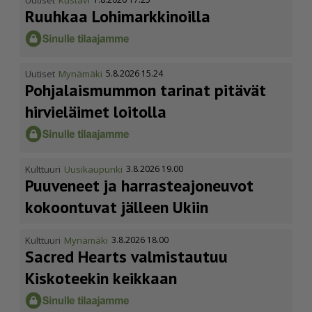
Ruuhkaa Lohimark­ki­noilla
Uutiset
Mynämäki
5.8.2026 15.24
Pohja­lais­mummon tarinat pitävät
hirvieläimet loitolla
Kulttuuri
Uusikaupunki
3.8.2026 19.00
Puuveneet ja harras­te­a­jo­neuvot
kokoontuvat jälleen Ukiin
Kulttuuri
Mynämäki
3.8.2026 18.00
Sacred Hearts valmistautuu
Kiskoteekin keikkaan