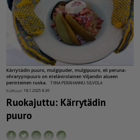
Kärrytädin puuro, mulgipuder, mulgipuuro, eli peruna-
ohraryynipuuro on etelävirolainen Viljandin alueen
perinteinen ruoka.
TIINA PERÄHANNU-SILVOLA
Kulttuuri
18.1.2025 8.30
Ruokajuttu: Kärrytädin
puuro