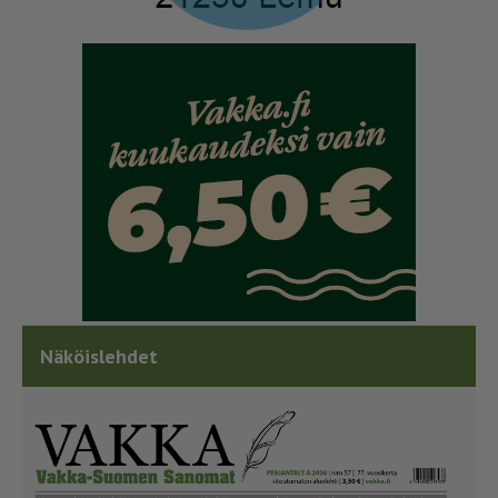
Näköislehdet