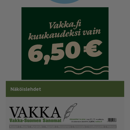
Näköislehdet