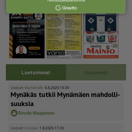
Tietosuojakäytäntömme
Luetuimmat
Uusimmat
Uutiset
Mynämäki
6.8.2026 10.30
Mynäkäs tutkii Mynämäen mahdol­li­
suuksia
Uutiset
Kustavi
1.8.2026 17.30