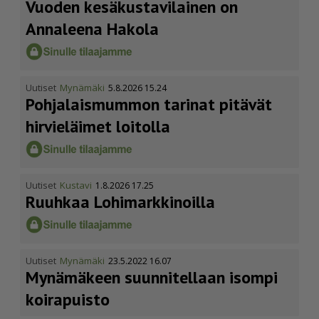
Vuoden kesäkus­ta­vi­lainen on
Annaleena Hakola
Uutiset
Mynämäki
5.8.2026 15.24
Pohja­lais­mummon tarinat pitävät
hirvieläimet loitolla
Uutiset
Kustavi
1.8.2026 17.25
Ruuhkaa Lohimark­ki­noilla
Uutiset
Mynämäki
23.5.2022 16.07
Mynämäkeen suunnitellaan isompi
koirapuisto