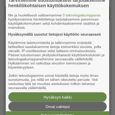
Tarvitsemme suostumuksesi tarjotaksemme
henkilökohtaisen käyttökokemuksen
Kesälehti (ilmainen)
Me ja huolellisesti valitsemamme
0 teknologiakumppania
hyödynnämme henkilötietoja tarjotaksemme paremman
käyttäjäkokemuksen sekä kohdentaaksemme sisältöä ja
mainoksia.
Hyväksymällä suostut tietojesi käyttöön seuraavasti
Käytämme laitetunnisteita ja tallennamme evästeitä
laitteellesi saadaksemme tietoja esimerkiksi sivuista, joilla
vierailit, IP-osoitteestasi sekä laitteesi ominaisuuksista.
Pääset tutustumaan yksityiskohtaisesti käyttötarkoituksiin ja
teknologiakumppaneihimme seuraavalla välilehdellä.
Hylkääminen voi vaikuttaa sivuston toimivuuteen ja
käytettävyyteen.
Jotkin teknologiamme voivat käsitellä tietoja myös ilman
suostumusta, jos niillä on siihen oikeutettu peruste. Voit
vastustaa tätä tai muuttaa asetuksiasi milloin tahansa
seuraavalla välilehdellä.
Hyväksyn kaikki
Omat valintani