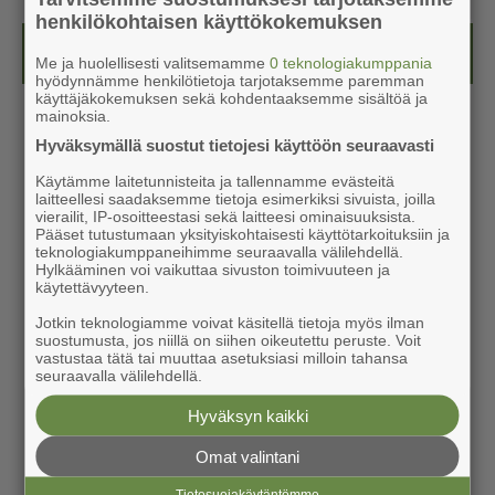
henkilökohtaisen käyttökokemuksen
Kesälehti (ilmainen)
Me ja huolellisesti valitsemamme
0 teknologiakumppania
hyödynnämme henkilötietoja tarjotaksemme paremman
käyttäjäkokemuksen sekä kohdentaaksemme sisältöä ja
mainoksia.
Hyväksymällä suostut tietojesi käyttöön seuraavasti
Käytämme laitetunnisteita ja tallennamme evästeitä
laitteellesi saadaksemme tietoja esimerkiksi sivuista, joilla
vierailit, IP-osoitteestasi sekä laitteesi ominaisuuksista.
Pääset tutustumaan yksityiskohtaisesti käyttötarkoituksiin ja
teknologiakumppaneihimme seuraavalla välilehdellä.
Hylkääminen voi vaikuttaa sivuston toimivuuteen ja
käytettävyyteen.
Jotkin teknologiamme voivat käsitellä tietoja myös ilman
suostumusta, jos niillä on siihen oikeutettu peruste. Voit
vastustaa tätä tai muuttaa asetuksiasi milloin tahansa
seuraavalla välilehdellä.
Hyväksyn kaikki
Omat valintani
Tietosuojakäytäntömme