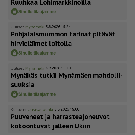
Ruuhkaa Lohimark­ki­noilla
Uutiset
Mynämäki
5.8.2026 15.24
Pohja­lais­mummon tarinat pitävät
hirvieläimet loitolla
Uutiset
Mynämäki
6.8.2026 10.30
Mynäkäs tutkii Mynämäen mahdol­li­
suuksia
Kulttuuri
Uusikaupunki
3.8.2026 19.00
Puuveneet ja harras­te­a­jo­neuvot
kokoontuvat jälleen Ukiin