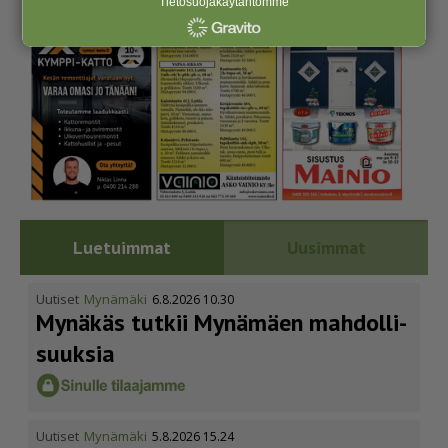
Tietosuojakäytäntömme
Luetuimmat
Uusimmat
Uutiset
Mynämäki
6.8.2026 10.30
Mynäkäs tutkii Mynämäen mahdol­li­
suuksia
Uutiset
Mynämäki
5.8.2026 15.24