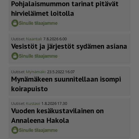
Pohja­lais­mummon tarinat pitävät
hirvieläimet loitolla
Uutiset
Naantali
7.8.2026 6.00
Vesistöt ja järjestöt sydämen asiana
Uutiset
Mynämäki
23.5.2022 16.07
Mynämäkeen suunnitellaan isompi
koirapuisto
Uutiset
Kustavi
1.8.2026 17.30
Vuoden kesäkus­ta­vi­lainen on
Annaleena Hakola