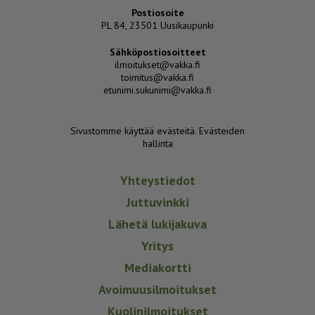
Postiosoite
PL 84, 23501 Uusikaupunki
Sähköpostiosoitteet
ilmoitukset@vakka.fi
toimitus@vakka.fi
etunimi.sukunimi@vakka.fi
Sivustomme käyttää evästeitä.
Evästeiden
hallinta
Yhteystiedot
Juttuvinkki
Lähetä lukijakuva
Yritys
Mediakortti
Avoimuusilmoitukset
Kuolinilmoitukset