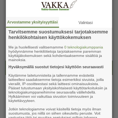
Arvostamme yksityisyyttäsi
Valintasi
Tarvitsemme suostumuksesi tarjotaksemme
henkilökohtaisen käyttökokemuksen
Me ja huolellisesti valitsemamme
0 teknologiakumppania
hyödynnämme henkilötietoja tarjotaksemme paremman
käyttäjäkokemuksen sekä kohdentaaksemme sisältöä ja
mainoksia.
Hyväksymällä suostut tietojesi käyttöön seuraavasti
Kesälehti (ilmainen)
Käytämme laitetunnisteita ja tallennamme evästeitä
laitteellesi saadaksemme tietoja esimerkiksi sivuista, joilla
vierailit, IP-osoitteestasi sekä laitteesi ominaisuuksista.
Pääset tutustumaan yksityiskohtaisesti käyttötarkoituksiin ja
teknologiakumppaneihimme seuraavalla välilehdellä.
Hylkääminen voi vaikuttaa sivuston toimivuuteen ja
käytettävyyteen.
Jotkin teknologiamme voivat käsitellä tietoja myös ilman
suostumusta, jos niillä on siihen oikeutettu peruste. Voit
vastustaa tätä tai muuttaa asetuksiasi milloin tahansa