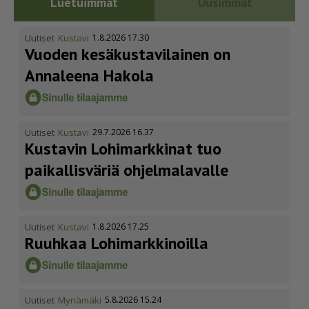
Luetuimmat
Uusimmat
Uutiset
Kustavi
1.8.2026 17.30
Vuoden kesäkus­ta­vi­lainen on
Annaleena Hakola
Uutiset
Kustavi
29.7.2026 16.37
Kustavin Lohimarkkinat tuo
paikallisväriä ohjelmalavalle
Uutiset
Kustavi
1.8.2026 17.25
Ruuhkaa Lohimark­ki­noilla
Uutiset
Mynämäki
5.8.2026 15.24