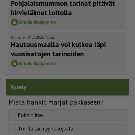
Pohja­lais­mummon tarinat pitävät
hirvieläimet loitolla
Kulttuuri
31.7.2026 15.22
Hautausmaalla voi kulkea läpi
vuosisatojen tarinoiden
Kysely
Mistä hankit marjat pakkaseen?
Poimin itse.
Torilta tai myyntikojusta.