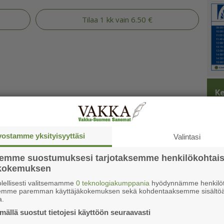
Tilaa 1 kk vain 6.50 €
Ke
vostamme yksityisyyttäsi
Valintasi
semme suostumuksesi tarjotaksemme henkilökohtai
ökokemuksen
lellisesti valitsemamme
0 teknologiakumppania
hyödynnämme henkilöt
semme paremman käyttäjäkokemuksen sekä kohdentaaksemme sisältöä
a.
ällä suostut tietojesi käyttöön seuraavasti