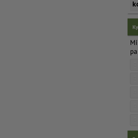
k
Ky
Mi
pa