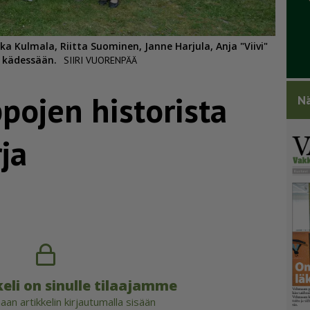
ka Kulmala, Riitta Suominen, Janne Harjula, Anja "Viivi"
a kädessään.
SIIRI VUORENPÄÄ
ojen historista
Nä
rja
eli on sinulle tilaajamme
an artikkelin kirjautumalla sisään