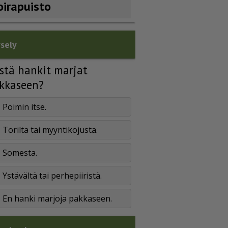
oirapuisto
sely
stä hankit marjat
kkaseen?
Poimin itse.
Torilta tai myyntikojusta.
Somesta.
Ystävältä tai perhepiiristä.
En hanki marjoja pakkaseen.