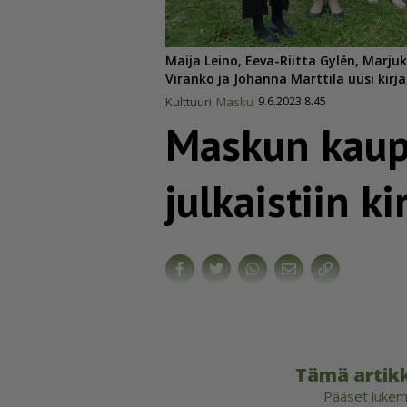
Maija Leino, Eeva-Riitta Gylén, Marjuk
Viranko ja Johanna Marttila uusi kirj
Kulttuuri
Masku
9.6.2023 8.45
Maskun kaupp
julkaistiin ki
Tämä artikk
Pääset lukema