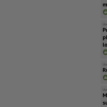
m
Uu
P
p
l
Uu
R
Uu
M
s