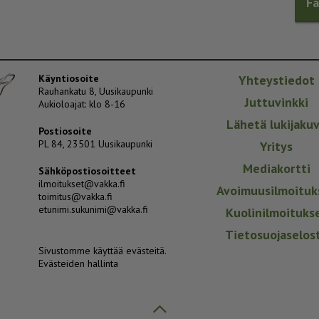
F
Käyntiosoite
Yhteystiedot
Rauhankatu 8, Uusikaupunki
Juttuvinkki
Aukioloajat: klo 8-16
Lähetä lukijaku
Postiosoite
PL 84, 23501 Uusikaupunki
Yritys
Mediakortti
Sähköpostiosoitteet
ilmoitukset@vakka.fi
Avoimuusilmoituk
toimitus@vakka.fi
etunimi.sukunimi@vakka.fi
Kuolinilmoituks
Tietosuojaselos
Sivustomme käyttää evästeitä.
Evästeiden hallinta