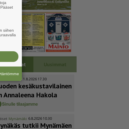
toja
. Pääset
e
n siihen
uraavalla
Luetuimmat
Uusimmat
äytäntömme
tiset
Kustavi
1.8.2026 17.30
uoden kesäkus­ta­vi­lainen
n Annaleena Hakola
tiset
Mynämäki
6.8.2026 10.30
ynäkäs tutkii Mynämäen