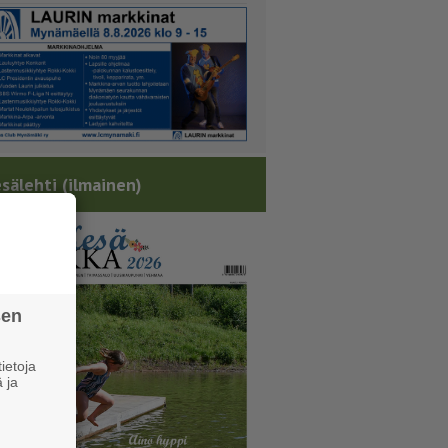
sälehti (ilmainen)
sen
ietoja
 ja