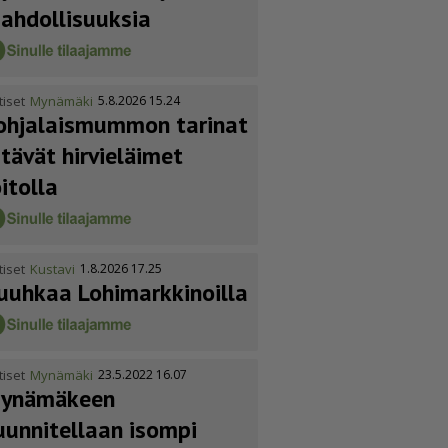
ahdol­li­suuksia
tiset
Mynämäki
5.8.2026 15.24
ohja­lais­mummon tarinat
itävät hirvieläimet
oitolla
tiset
Kustavi
1.8.2026 17.25
uuhkaa Lohimark­ki­noilla
tiset
Mynämäki
23.5.2022 16.07
ynämäkeen
uunnitellaan isompi