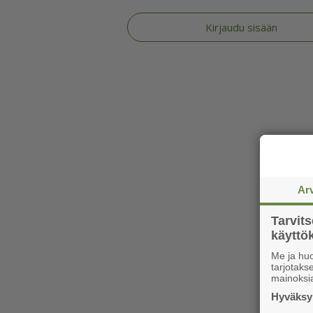
Kirjaudu sisään
Ar
Tarvit
käytt
Me ja huo
tarjotak
mainoksi
Hyväksym