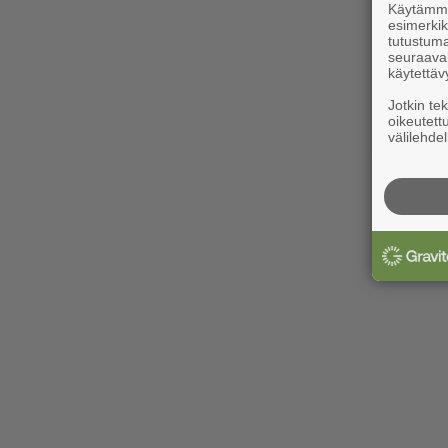
Käytämme 
esimerkiks
tutustuma
seuraaval
käytettäv
Jotkin te
oikeutett
välilehdel