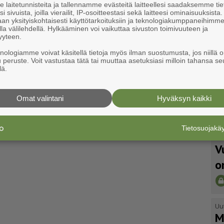
laitetunnisteita ja tallennamme evästeitä laitteellesi saadaksemme tie
i sivuista, joilla vierailit, IP-osoitteestasi sekä laitteesi ominaisuuksista
an yksityiskohtaisesti käyttötarkoituksiin ja teknologiakumppaneihimm
la välilehdellä. Hylkääminen voi vaikuttaa sivuston toimivuuteen ja
yyteen.
knologiamme voivat käsitellä tietoja myös ilman suostumusta, jos niillä o
u peruste. Voit vastustaa tätä tai muuttaa asetuksiasi milloin tahansa se
lä.
Omat valintani
Hyväksyn kaikki
Tietosuojak
Uu
V
o
Uu
M