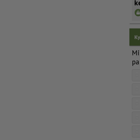
k
Ky
Mi
pa