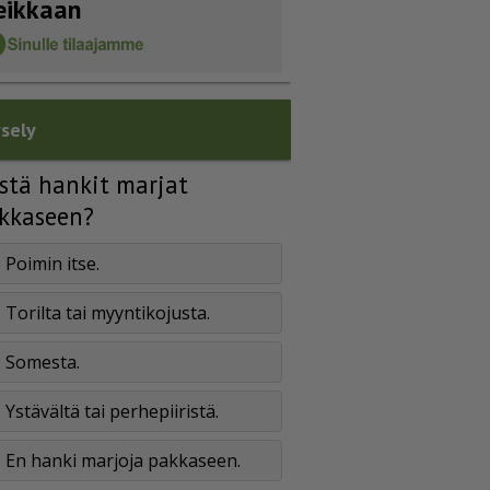
eikkaan
sely
stä hankit marjat
kkaseen?
Poimin itse.
Torilta tai myyntikojusta.
Somesta.
Ystävältä tai perhepiiristä.
En hanki marjoja pakkaseen.