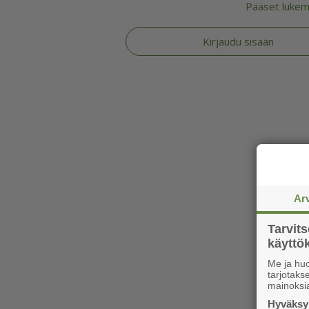
Pääset lukema
Kirjaudu sisään
Ar
Tarvit
käytt
Me ja huo
tarjotak
mainoksi
Hyväksym