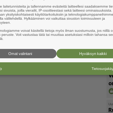
laitetunnisteita ja tallennamme evästeitä laitteellesi saadaksemme tie
i sivuista, joilla vierailit, IP-osoitteestasi sekä laitteesi ominaisuuksista
an yksityiskohtaisesti käyttötarkoituksiin ja teknologiakumppaneihimm
la välilehdellä. Hylkääminen voi vaikuttaa sivuston toimivuuteen ja
yyteen.
knologiamme voivat käsitellä tietoja myös ilman suostumusta, jos niillä o
u peruste. Voit vastustaa tätä tai muuttaa asetuksiasi milloin tahansa se
lä.
Omat valintani
Hyväksyn kaikki
Tietosuojak
Uu
V
o
Uu
R