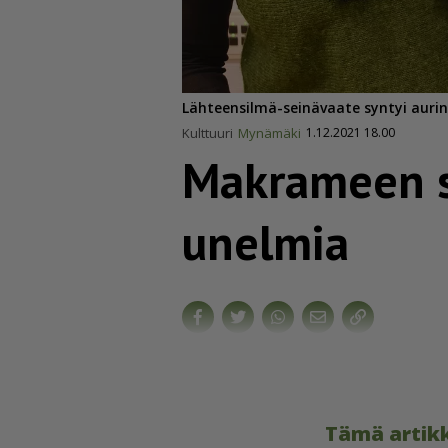
Lähteensilmä-seinävaate syntyi aurink
Kulttuuri
Mynämäki
1.12.2021 18.00
Makrameen s
unelmia
Tämä artikk