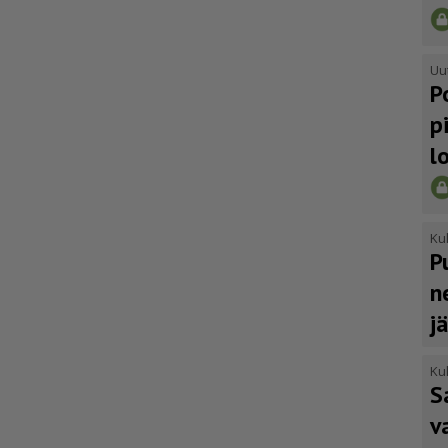
Uu
P
p
l
Kul
P
n
j
Kul
S
v