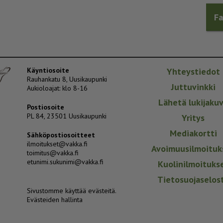
F
Käyntiosoite
Yhteystiedot
Rauhankatu 8, Uusikaupunki
Juttuvinkki
Aukioloajat: klo 8-16
Lähetä lukijaku
Postiosoite
PL 84, 23501 Uusikaupunki
Yritys
Mediakortti
Sähköpostiosoitteet
ilmoitukset@vakka.fi
Avoimuusilmoituk
toimitus@vakka.fi
etunimi.sukunimi@vakka.fi
Kuolinilmoituks
Tietosuojaselos
Sivustomme käyttää evästeitä.
Evästeiden hallinta