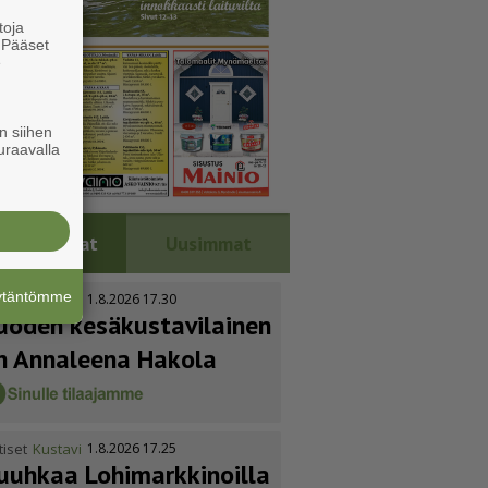
toja
. Pääset
e
n siihen
uraavalla
Luetuimmat
Uusimmat
äytäntömme
tiset
Kustavi
1.8.2026 17.30
uoden kesäkus­ta­vi­lainen
n Annaleena Hakola
tiset
Kustavi
1.8.2026 17.25
uuhkaa Lohimark­ki­noilla