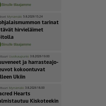
tiset
Mynämäki
5.8.2026 15.24
ohja­lais­mummon tarinat
itävät hirvieläimet
oitolla
ttuuri
Uusikaupunki
3.8.2026 19.00
uuveneet ja harras­te­a­jo­
euvot kokoontuvat
älleen Ukiin
ttuuri
Mynämäki
3.8.2026 18.00
acred Hearts
almistautuu Kiskoteekin