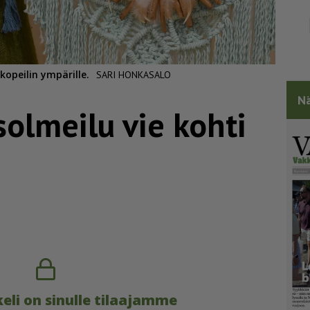
opeilin ympärille.
SARI HONKASALO
Nä
olmeilu vie kohti
eli on sinulle tilaajamme