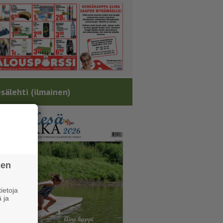
sälehti (ilmainen)
sen
ietoja
 ja