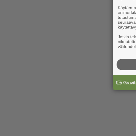
Käytämme 
esimerkiks
tutustuma
seuraaval
käytettäv
Jotkin te
oikeutett
välilehdel