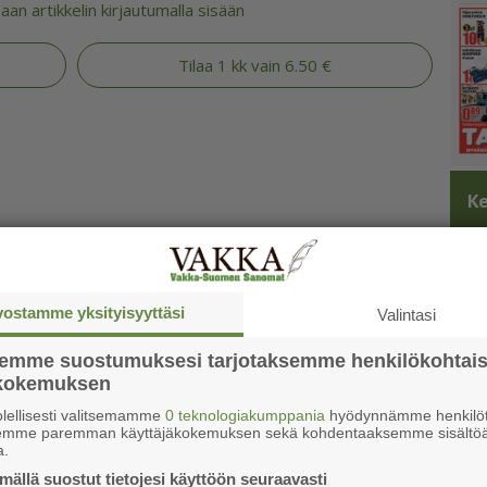
an artikkelin kirjautumalla sisään
Tilaa 1 kk vain 6.50 €
Ke
vostamme yksityisyyttäsi
Valintasi
semme suostumuksesi tarjotaksemme henkilökohtai
ökokemuksen
lellisesti valitsemamme
0 teknologiakumppania
hyödynnämme henkilöt
semme paremman käyttäjäkokemuksen sekä kohdentaaksemme sisältöä
a.
ällä suostut tietojesi käyttöön seuraavasti