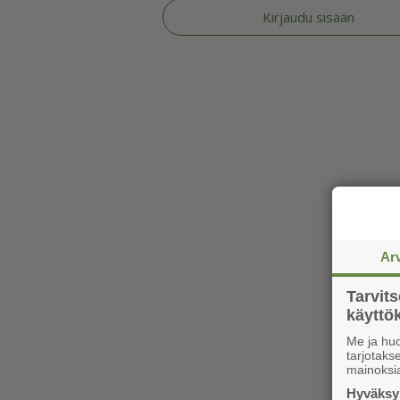
Kirjaudu sisään
Ar
Tarvit
käytt
Me ja huo
tarjotak
mainoksi
Hyväksym