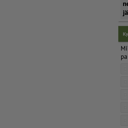
n
j
Ky
Mi
pa