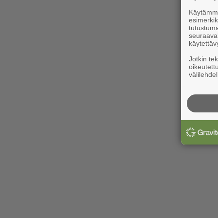
Käytämme 
esimerkiks
tutustuma
seuraaval
käytettäv
Jotkin te
oikeutett
välilehdel