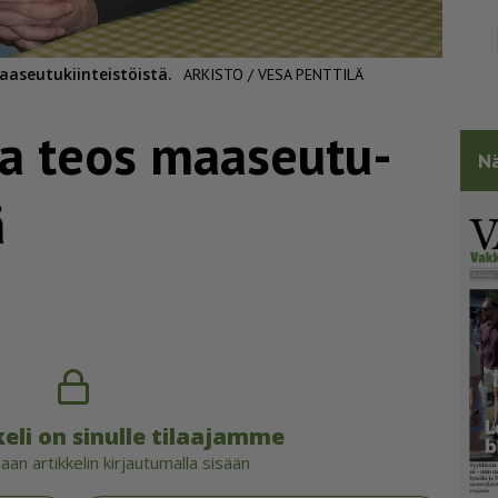
aaseutukiinteistöistä.
ARKISTO / VESA PENTTILÄ
a teos maaseu­tu­
Nä
ä
eli on sinulle tilaajamme
an artikkelin kirjautumalla sisään