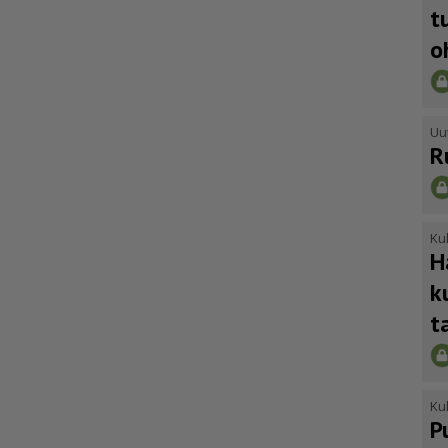
t
o
Uu
R
Kul
H
k
t
Kul
P