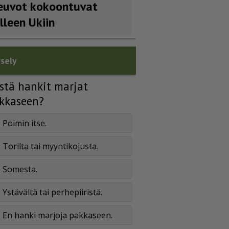
euvot kokoontuvat
älleen Ukiin
sely
stä hankit marjat
kkaseen?
Poimin itse.
Torilta tai myyntikojusta.
Somesta.
Ystävältä tai perhepiiristä.
En hanki marjoja pakkaseen.