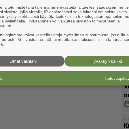
laitetunnisteita ja tallennamme evästeitä laitteellesi saadaksemme tie
i sivuista, joilla vierailit, IP-osoitteestasi sekä laitteesi ominaisuuksista
an yksityiskohtaisesti käyttötarkoituksiin ja teknologiakumppaneihimm
la välilehdellä. Hylkääminen voi vaikuttaa sivuston toimivuuteen ja
yyteen.
knologiamme voivat käsitellä tietoja myös ilman suostumusta, jos niillä o
u peruste. Voit vastustaa tätä tai muuttaa asetuksiasi milloin tahansa se
lä.
Omat valintani
Hyväksyn kaikki
Tietosuojak
Uu
V
o
Uu
K