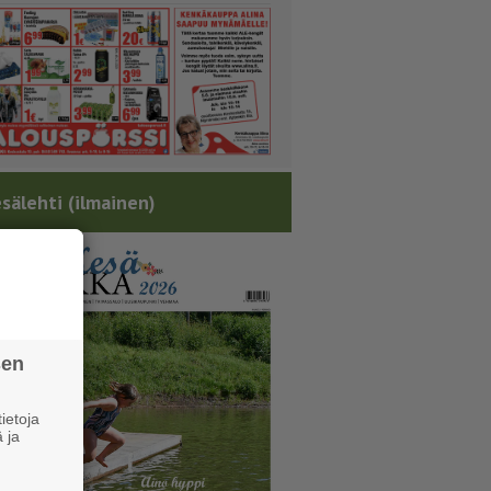
sälehti (ilmainen)
sen
ietoja
 ja