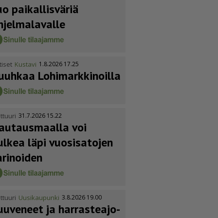
uo paikallisväriä
hjelmalavalle
tiset
Kustavi
1.8.2026 17.25
uuhkaa Lohimark­ki­noilla
ttuuri
31.7.2026 15.22
autausmaalla voi
ulkea läpi vuosisatojen
arinoiden
ttuuri
Uusikaupunki
3.8.2026 19.00
uuveneet ja harras­te­a­jo­