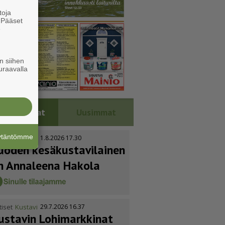
toja
. Pääset
e
n siihen
uraavalla
Luetuimmat
Uusimmat
äytäntömme
tiset
Kustavi
1.8.2026 17.30
uoden kesäkus­ta­vi­lainen
n Annaleena Hakola
tiset
Kustavi
29.7.2026 16.37
ustavin Lohimarkkinat