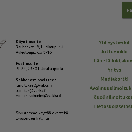
F
Käyntiosoite
Yhteystiedot
Rauhankatu 8, Uusikaupunki
Juttuvinkki
Aukioloajat: klo 8-16
Lähetä lukijaku
Postiosoite
PL 84, 23501 Uusikaupunki
Yritys
Mediakortti
Sähköpostiosoitteet
ilmoitukset@vakka.fi
Avoimuusilmoituk
toimitus@vakka.fi
etunimi.sukunimi@vakka.fi
Kuolinilmoituks
Tietosuojaselos
Sivustomme käyttää evästeitä.
Evästeiden hallinta