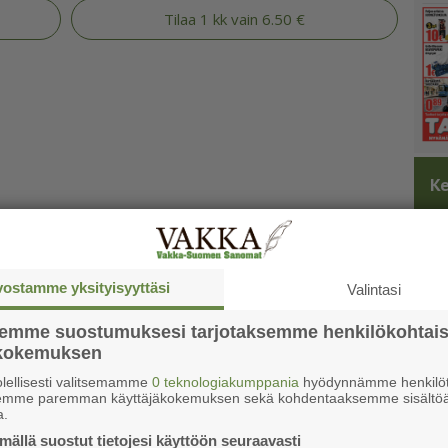
Tilaa 1 kk vain 6.50 €
Ke
vostamme yksityisyyttäsi
Valintasi
semme suostumuksesi tarjotaksemme henkilökohtai
ökokemuksen
lellisesti valitsemamme
0 teknologiakumppania
hyödynnämme henkilöt
semme paremman käyttäjäkokemuksen sekä kohdentaaksemme sisältöä
a.
ällä suostut tietojesi käyttöön seuraavasti