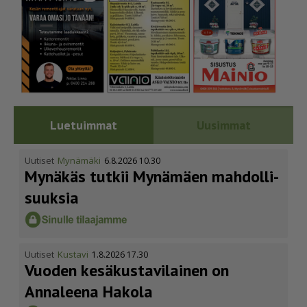
Luetuimmat
Uusimmat
Uutiset
Mynämäki
6.8.2026 10.30
Mynäkäs tutkii Mynämäen mahdol­li­
suuksia
Uutiset
Kustavi
1.8.2026 17.30
Vuoden kesäkus­ta­vi­lainen on
Annaleena Hakola