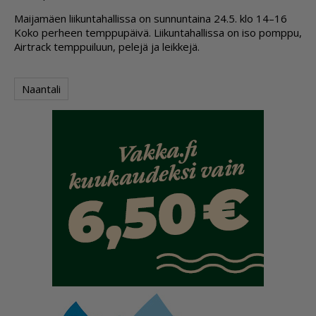
Mai­ja­mä­en lii­kun­ta­hal­lis­sa on sun­nun­tai­na 24.5. klo 14–16
Koko per­heen temp­pu­päi­vä. Lii­kun­ta­hal­lis­sa on iso pomp­pu,
Airt­rack temp­pui­luun, pe­le­jä ja leik­ke­jä.
Naantali