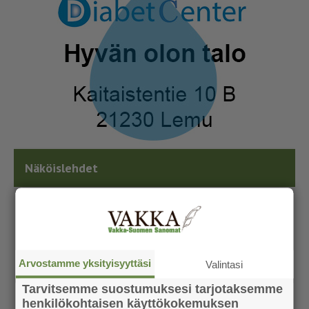
Näköislehdet
Arvostamme yksityisyyttäsi
Valintasi
Tarvitsemme suostumuksesi tarjotaksemme
henkilökohtaisen käyttökokemuksen