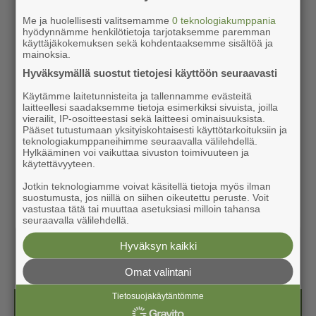
Me ja huolellisesti valitsemamme
0 teknologiakumppania
hyödynnämme henkilötietoja tarjotaksemme paremman
käyttäjäkokemuksen sekä kohdentaaksemme sisältöä ja
mainoksia.
Hyväksymällä suostut tietojesi käyttöön seuraavasti
Käytämme laitetunnisteita ja tallennamme evästeitä
laitteellesi saadaksemme tietoja esimerkiksi sivuista, joilla
vierailit, IP-osoitteestasi sekä laitteesi ominaisuuksista.
Pääset tutustumaan yksityiskohtaisesti käyttötarkoituksiin ja
teknologiakumppaneihimme seuraavalla välilehdellä.
Hylkääminen voi vaikuttaa sivuston toimivuuteen ja
käytettävyyteen.
Jotkin teknologiamme voivat käsitellä tietoja myös ilman
suostumusta, jos niillä on siihen oikeutettu peruste. Voit
vastustaa tätä tai muuttaa asetuksiasi milloin tahansa
seuraavalla välilehdellä.
Hyväksyn kaikki
Omat valintani
Tietosuojakäytäntömme
Kesälehti (ilmainen)