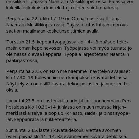
mu­siik­kia I -pa­jas­sa Naan­ta­lin Mu­siik­ki­o­pis­tos­sa. Pa­jas­sa voi
ko­keil­la eri­ko­koi­sia kan­te­lei­ta ja nii­den soin­ti­maa­il­maa
Per­jan­tai­na 22.5. klo 17–19 on Omaa mu­siik­kia II -paja
Naan­ta­lin Mu­siik­ki­o­pis­tos­sa. Pa­jas­sa tu­tus­tu­taan imp­ro­vi­
saa­ti­on maa­il­maan kos­ke­tin­soit­ti­mien avul­la.
Tors­tain 21.5. kep­pa­ri­työ­pa­jas­sa klo 14–18 pää­see te­ke­
mään oman kep­pi­he­vo­sen. Työ­pa­jas­sa voi myös tuu­na­ta jo
ole­mas­sa ole­vaa kep­pa­ria. Työ­pa­ja jär­jes­te­tään Naan­ta­lin
pää­kir­jas­tos­sa,
Per­jan­tai­na 22.5. on Näin me nä­em­me -näyt­te­lyn ava­jai­set
klo 17.30–19 Ka­le­van­nie­men kam­puk­sen ku­va­tai­de­ti­las­sa.
Näyt­te­lys­sä on esil­lä ku­va­tai­de­kou­lun las­ten ja nuor­ten te­
ok­sia.
Lau­an­tai 23.5. on Las­ten­kult­tuu­rin juh­lat Luon­non­maan Per­
he­ta­los­sa klo 10.30–14. Juh­las­sa on muun mu­as­sa kir­jan­
merk­ki­as­kar­te­lya ja pop up -kir­jas­to, tai­de- ja pins­si­työ­pa­
jat, kep­pa­ri­ra­ta ja nuk­ke­te­at­te­ria.
Sun­nun­tai 24.5. las­ten ku­va­tai­de­kou­lu viet­tää avoi­mien
ovien päi­vää klo 11–14, Ka­le­van­nie­men ku­va­tai­de­ti­lois­sa.