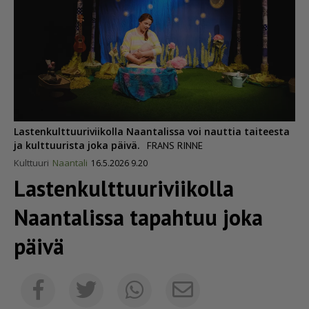
Lastenkulttuuriviikolla Naantalissa voi nauttia taiteesta
ja kulttuurista joka päivä.
FRANS RINNE
Kulttuuri
Naantali
16.5.2026 9.20
Lasten­kult­tuu­ri­vii­kolla
Naantalissa tapahtuu joka
päivä
Sähköposti
Facebook
Twitter
Whatsapp