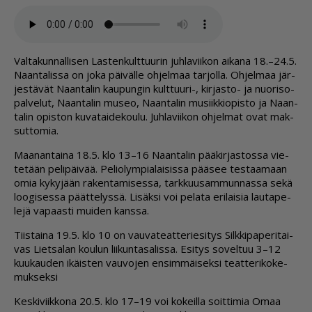
Val­ta­kun­nal­li­sen Las­ten­kult­tuu­rin juh­la­vii­kon ai­ka­na 18.–24.5.
Naan­ta­lis­sa on joka päi­väl­le oh­jel­maa tar­jol­la. Oh­jel­maa jär­
jes­tä­vät Naan­ta­lin kau­pun­gin kult­tuu­ri-, kir­jas­to- ja nuo­ri­so­
pal­ve­lut, Naan­ta­lin mu­seo, Naan­ta­lin mu­siik­ki­o­pis­to ja Naan­
ta­lin opis­ton ku­va­tai­de­kou­lu. Juh­la­vii­kon oh­jel­mat ovat mak­
sut­to­mia.
Maa­nan­tai­na 18.5. klo 13–16 Naan­ta­lin pää­kir­jas­tos­sa vie­
te­tään pe­li­päi­vää. Pe­li­o­lym­pi­a­lai­sis­sa pää­see tes­taa­maan
omia ky­ky­jään ra­ken­ta­mi­ses­sa, tark­kuu­sam­mun­nas­sa sekä
loo­gi­ses­sa päät­te­lys­sä. Li­säk­si voi pe­la­ta eri­lai­sia lau­ta­pe­
le­jä va­paas­ti mui­den kans­sa.
Tiis­tai­na 19.5. klo 10 on vau­va­te­at­te­rie­si­tys Silk­ki­pa­pe­ri­tai­
vas Liet­sa­lan kou­lun lii­kun­ta­sa­lis­sa. Esi­tys so­vel­tuu 3–12
kuu­kau­den ikäis­ten vau­vo­jen en­sim­mäi­sek­si te­at­te­ri­ko­ke­
muk­sek­si
Kes­ki­viik­ko­na 20.5. klo 17–19 voi ko­keil­la soit­ti­mia Omaa