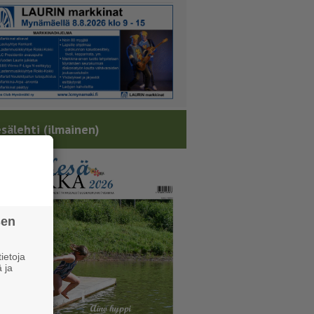
sälehti (ilmainen)
sen
ietoja
 ja