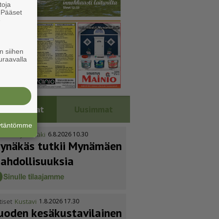
toja
. Pääset
e
n siihen
uraavalla
Luetuimmat
Uusimmat
äytäntömme
tiset
Mynämäki
6.8.2026 10.30
ynäkäs tutkii Mynämäen
ahdol­li­suuksia
tiset
Kustavi
1.8.2026 17.30
uoden kesäkus­ta­vi­lainen