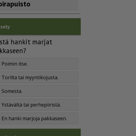
oirapuisto
sely
stä hankit marjat
kkaseen?
Poimin itse.
Torilta tai myyntikojusta.
Somesta.
Ystävältä tai perhepiiristä.
En hanki marjoja pakkaseen.