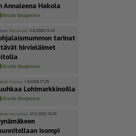
n Annaleena Hakola
tiset
Mynämäki
5.8.2026 15.24
ohja­lais­mummon tarinat
itävät hirvieläimet
oitolla
tiset
Kustavi
1.8.2026 17.25
uuhkaa Lohimark­ki­noilla
tiset
Mynämäki
23.5.2022 16.07
ynämäkeen
uunnitellaan isompi