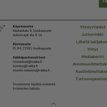
F
Käyntiosoite
Yhteystiedot
Rauhankatu 8, Uusikaupunki
Juttuvinkki
Aukioloajat: klo 8-16
Lähetä lukijaku
Postiosoite
PL 84, 23501 Uusikaupunki
Yritys
Mediakortti
Sähköpostiosoitteet
ilmoitukset@vakka.fi
Avoimuusilmoituk
toimitus@vakka.fi
etunimi.sukunimi@vakka.fi
Kuolinilmoituks
Tietosuojaselos
Sivustomme käyttää evästeitä.
Evästeiden hallinta