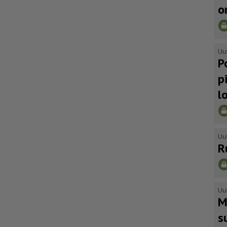
o
Uu
P
p
l
Uu
R
Uu
M
s