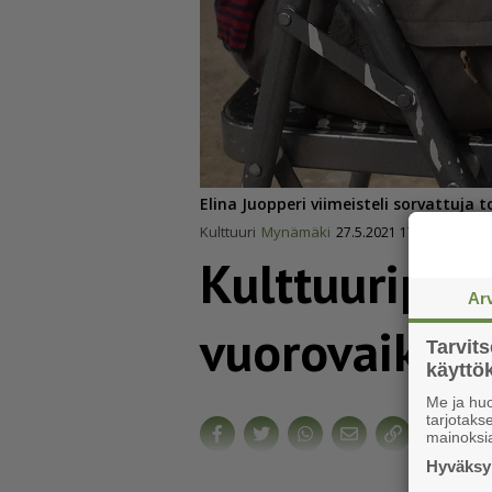
Elina Juopperi viimeisteli sorvattuja t
Kulttuuri
Mynämäki
27.5.2021 17.39
Kulttuu­ri­po­
Ar
vuoro­vai­ku­t
Tarvit
käytt
Me ja huo
tarjotak
mainoksi
Hyväksym