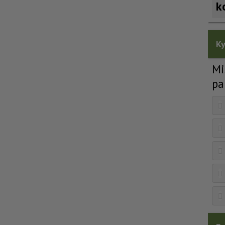
k
Ky
Mi
pa