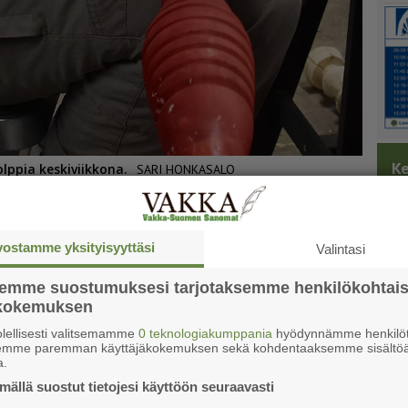
Ke
olppia keskiviikkona.
SARI HONKASALO
lulla luonto ja taide
vostamme yksityisyyttäsi
Valintasi
uk­sessa
semme suostumuksesi tarjotaksemme henkilökohtai
ökokemuksen
lellisesti valitsemamme
0 teknologiakumppania
hyödynnämme henkilöt
semme paremman käyttäjäkokemuksen sekä kohdentaaksemme sisältöä
a.
ällä suostut tietojesi käyttöön seuraavasti