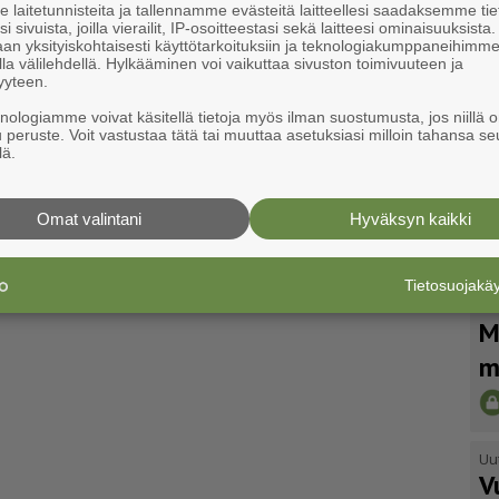
laitetunnisteita ja tallennamme evästeitä laitteellesi saadaksemme tie
i sivuista, joilla vierailit, IP-osoitteestasi sekä laitteesi ominaisuuksista
an yksityiskohtaisesti käyttötarkoituksiin ja teknologiakumppaneihimm
la välilehdellä. Hylkääminen voi vaikuttaa sivuston toimivuuteen ja
eli on sinulle tilaajamme
yyteen.
an artikkelin kirjautumalla sisään
knologiamme voivat käsitellä tietoja myös ilman suostumusta, jos niillä o
u peruste. Voit vastustaa tätä tai muuttaa asetuksiasi milloin tahansa se
Tilaa 1 kk vain 6.50 €
lä.
Omat valintani
Hyväksyn kaikki
Tietosuojak
Uu
M
m
Uu
V