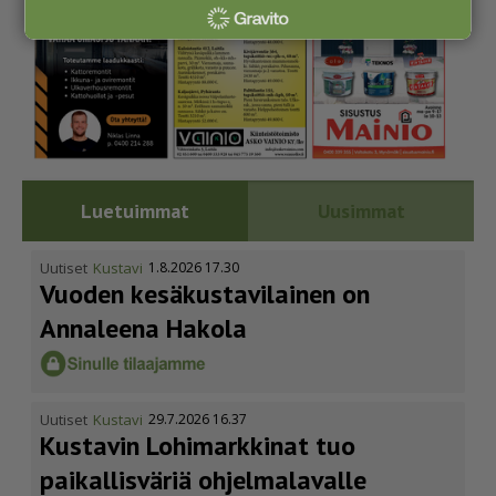
Luetuimmat
Uusimmat
Uutiset
Kustavi
1.8.2026 17.30
Vuoden kesäkus­ta­vi­lainen on
Annaleena Hakola
Uutiset
Kustavi
29.7.2026 16.37
Kustavin Lohimarkkinat tuo
paikallisväriä ohjelmalavalle