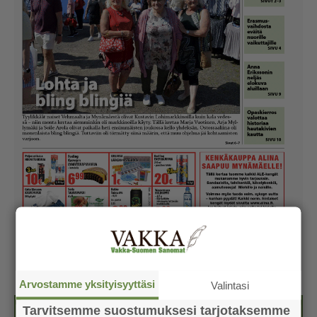
Arvostamme yksityisyyttäsi
Valintasi
Tarvitsemme suostumuksesi tarjotaksemme
Kesälehti (ilmainen)