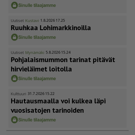
Uutiset
Kustavi
1.8.2026 17.25
Ruuhkaa Lohimark­ki­noilla
Uutiset
Mynämäki
5.8.2026 15.24
Pohja­lais­mummon tarinat pitävät
hirvieläimet loitolla
Kulttuuri
31.7.2026 15.22
Hautausmaalla voi kulkea läpi
vuosisatojen tarinoiden