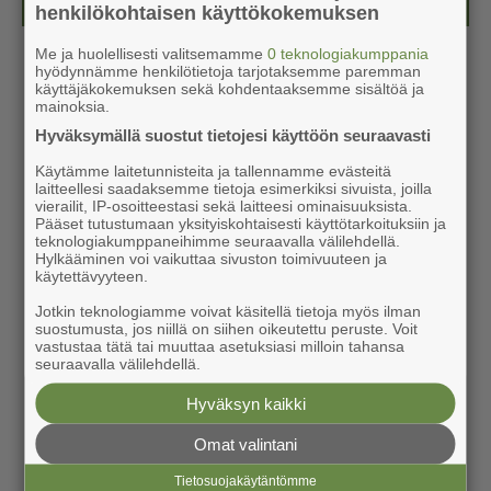
henkilökohtaisen käyttökokemuksen
Me ja huolellisesti valitsemamme
0 teknologiakumppania
hyödynnämme henkilötietoja tarjotaksemme paremman
käyttäjäkokemuksen sekä kohdentaaksemme sisältöä ja
mainoksia.
Hyväksymällä suostut tietojesi käyttöön seuraavasti
Käytämme laitetunnisteita ja tallennamme evästeitä
laitteellesi saadaksemme tietoja esimerkiksi sivuista, joilla
vierailit, IP-osoitteestasi sekä laitteesi ominaisuuksista.
Pääset tutustumaan yksityiskohtaisesti käyttötarkoituksiin ja
teknologiakumppaneihimme seuraavalla välilehdellä.
Hylkääminen voi vaikuttaa sivuston toimivuuteen ja
käytettävyyteen.
Jotkin teknologiamme voivat käsitellä tietoja myös ilman
suostumusta, jos niillä on siihen oikeutettu peruste. Voit
vastustaa tätä tai muuttaa asetuksiasi milloin tahansa
seuraavalla välilehdellä.
Hyväksyn kaikki
Omat valintani
Tietosuojakäytäntömme