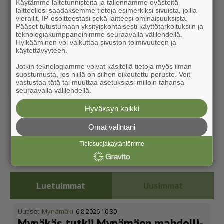
Käytämme laitetunnisteita ja tallennamme evästeitä
laitteellesi saadaksemme tietoja esimerkiksi sivuista, joilla
vierailit, IP-osoitteestasi sekä laitteesi ominaisuuksista.
Pääset tutustumaan yksityiskohtaisesti käyttötarkoituksiin ja
teknologiakumppaneihimme seuraavalla välilehdellä.
Hylkääminen voi vaikuttaa sivuston toimivuuteen ja
käytettävyyteen.
Jotkin teknologiamme voivat käsitellä tietoja myös ilman
suostumusta, jos niillä on siihen oikeutettu peruste. Voit
vastustaa tätä tai muuttaa asetuksiasi milloin tahansa
seuraavalla välilehdellä.
Hyväksyn kaikki
Omat valintani
Tietosuojakäytäntömme
Luetuimmat
Uusimmat
Uutiset
Mynämäki
6.8.2026 10.30
Mynäkäs tutkii Mynämäen mahdol­li­