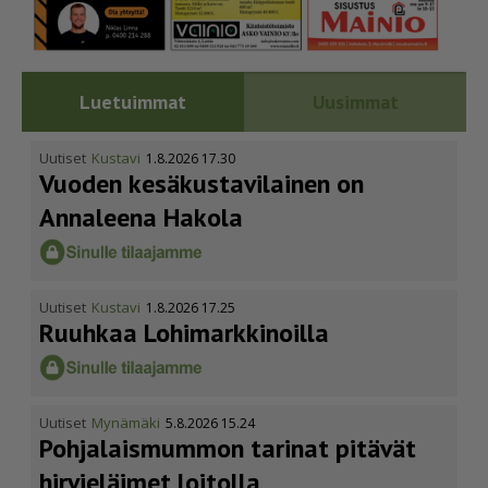
Luetuimmat
Uusimmat
Uutiset
Kustavi
1.8.2026 17.30
Vuoden kesäkus­ta­vi­lainen on
Annaleena Hakola
Uutiset
Kustavi
1.8.2026 17.25
Ruuhkaa Lohimark­ki­noilla
Uutiset
Mynämäki
5.8.2026 15.24
Pohja­lais­mummon tarinat pitävät
hirvieläimet loitolla