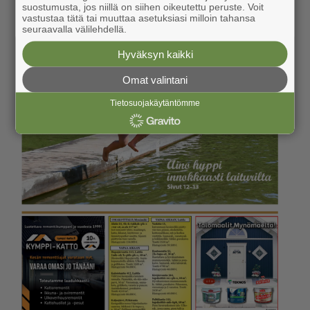
suostumusta, jos niillä on siihen oikeutettu peruste. Voit
vastustaa tätä tai muuttaa asetuksiasi milloin tahansa
seuraavalla välilehdellä.
Hyväksyn kaikki
Omat valintani
Tietosuojakäytäntömme