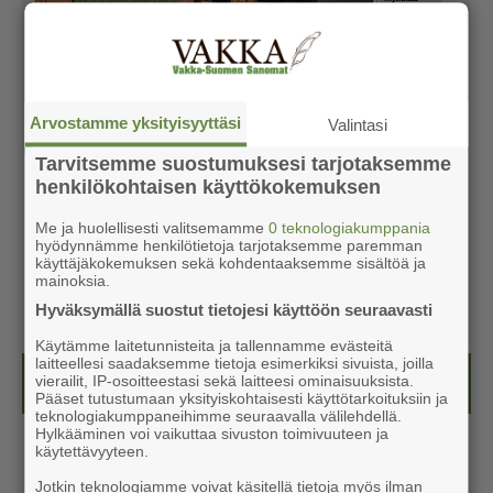
Arvostamme yksityisyyttäsi
Valintasi
Tarvitsemme suostumuksesi tarjotaksemme
henkilökohtaisen käyttökokemuksen
Me ja huolellisesti valitsemamme
0 teknologiakumppania
hyödynnämme henkilötietoja tarjotaksemme paremman
käyttäjäkokemuksen sekä kohdentaaksemme sisältöä ja
mainoksia.
Hyväksymällä suostut tietojesi käyttöön seuraavasti
Käytämme laitetunnisteita ja tallennamme evästeitä
laitteellesi saadaksemme tietoja esimerkiksi sivuista, joilla
Kesälehti (ilmainen)
vierailit, IP-osoitteestasi sekä laitteesi ominaisuuksista.
Pääset tutustumaan yksityiskohtaisesti käyttötarkoituksiin ja
teknologiakumppaneihimme seuraavalla välilehdellä.
Hylkääminen voi vaikuttaa sivuston toimivuuteen ja
käytettävyyteen.
Jotkin teknologiamme voivat käsitellä tietoja myös ilman