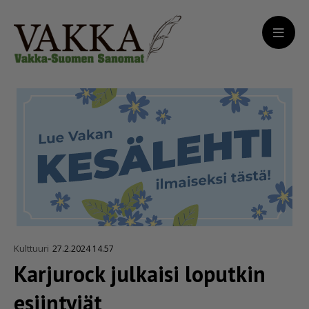
Kulttuuri
27.2.2024 14.57
Karjurock julkaisi loputkin
esiintyjät