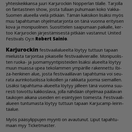
yh­teis­keik­kan­sa juu­ri Kar­ju­roc­kiin Nop­per­lan ti­lal­le. Tar­jol­la
on fan­tas­ti­nen show, jos­ta tul­laan pu­hu­maan koko Vak­ka-
Suo­men alu­eel­la vie­lä pit­kään. Tä­män kak­si­kon li­säk­si myös
muu ta­pah­tu­man oh­jel­ma­tar­jon­ta on tänä vuon­na eri­tyi­sen
kova ja mo­ni­puo­li­nen. Suo­sit­te­len saa­pu­maan pai­kal­le, ker­
too Kar­ju­roc­kin jär­jes­tä­mi­ses­tä pit­kään vas­tan­nut Uni­ted
Fes­ti­vals Oy:n
Ro­bert Sai­nio
.
Kar­ju­roc­kin
fes­ti­vaa­li­a­lu­eel­ta löy­tyy tut­tuun ta­paan
mie­luis­ta tar­jon­taa jo­kai­sel­le fes­ti­vaa­li­vie­rail­le. Mo­ni­puo­lis­
ten ruo­ka- ja juo­ma­myyn­ti­pis­tei­den li­säk­si alu­eel­ta löy­tyy
muun mu­as­sa upea te­ko­lam­men ym­pä­ril­le ra­ken­net­tu Ibi­
za-hen­ki­nen alue, jos­ta fes­ti­vaa­li­la­van ta­pah­tu­mia voi seu­
ra­ta au­rin­ko­tuo­lis­sa loi­koil­len ja raik­kai­ta juo­mia sie­mail­len.
Li­säk­si ta­pah­tu­ma-alu­eel­ta löy­tyy jäl­leen tänä vuon­na suu­
res­ti toi­vot­tu kak­kos­la­va, jol­la näh­dään oh­jel­maa pää­la­van
tau­ko­jen ai­ka­na usei­den eri esiin­ty­jien toi­mes­ta. Fes­ti­vaa­li­
a­lu­een tun­tu­mas­ta löy­tyy tut­tuun ta­paan Kar­ju­camp-lei­rin­
tä­a­lue.
Myös pää­sy­lip­pu­jen myyn­ti on avau­tu­nut. Li­put ta­pah­tu­
maan myy Tic­ket­mas­ter.