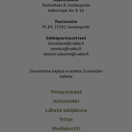
Rauhankatu 8, Uusikaupunki
Aukioloajat: klo 8-16
Postiosoite
PL 84, 23501 Uusikaupunki
Sähköpostiosoitteet
ilmoitukset@vakka.fi
toimitus@vakka.fi
etunimi.sukunimi@vakka.fi
Sivustomme käyttää evästeitä.
Evästeiden
hallinta
Yhteystiedot
Juttuvinkki
Lähetä lukijakuva
Yritys
Mediakortti