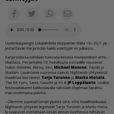
Sähköposti
Facebook
Twitter
Whatsapp
Uu­den­kau­pun­gin Lo­ka­lah­del­la Nop­per­lan ti­lal­la 19.–20.7. jär­
jes­tet­tä­vän Kar­ju­roc­kin kaik­ki esiin­ty­jät on jul­kais­tu.
Kar­ju­roc­kis­sa näh­dään tu­le­va­na ke­sä­nä mo­ni­puo­li­nen ar­tis­
ti­kat­taus. Per­jan­tai­na 19. hei­nä­kuu­ta est­ra­dil­le nou­se­vat
Ha­loo Hel­sin­ki!, Ab­reu, Vii­vi,
Mic­ha­el Mon­roe
, Taus­ki ja
Skä­däm. Lau­an­tai­na vuo­ron­sa saa­vat Night­wish-yh­ty­ees­sä
maa­il­maa kier­tä­neet
Tar­ja Tu­ru­nen
ja
Mar­ko Hie­ta­la
,
The 69 Ey­es, San­ni, Ga­sel­lit ja Yö &
JP Lep­pä­luo­to
. Li­säk­si
fes­ti­vaa­li­a­lu­een kak­kos­la­val­la näh­dään oh­jel­maa ta­pah­tu­
man mo­lem­pi­na päi­vi­nä.
– Olem­me suun­nat­to­man yl­pei­tä sii­tä, et­tä maa­il­man­kuu­lut
Night­wish-yh­ty­een le­gen­dat Tar­ja Tu­ru­nen ja Mar­ko Hie­ta­
la saa­pu­vat esit­tä­mään ke­sän ai­no­an Suo­mes­sa näh­tä­vän