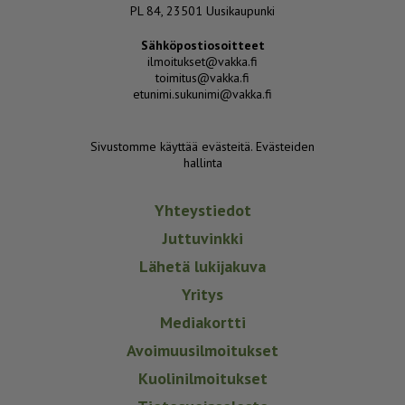
PL 84, 23501 Uusikaupunki
Sähköpostiosoitteet
ilmoitukset@vakka.fi
toimitus@vakka.fi
etunimi.sukunimi@vakka.fi
Sivustomme käyttää evästeitä.
Evästeiden
hallinta
Yhteystiedot
Juttuvinkki
Lähetä lukijakuva
Yritys
Mediakortti
Avoimuusilmoitukset
Kuolinilmoitukset