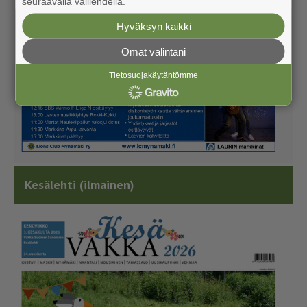
seuraavalla välilehdellä.
Hyväksyn kaikki
Omat valintani
Tietosuojakäytäntömme
Kesälehti (ilmainen)