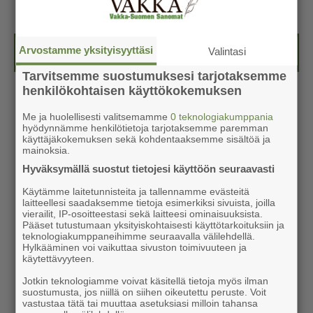
Arvostamme yksityisyyttäsi
Näköislehdet
Valintasi
Tarvitsemme suostumuksesi tarjotaksemme
henkilökohtaisen käyttökokemuksen
Me ja huolellisesti valitsemamme
0 teknologiakumppania
hyödynnämme henkilötietoja tarjotaksemme paremman
käyttäjäkokemuksen sekä kohdentaaksemme sisältöä ja
mainoksia.
Hyväksymällä suostut tietojesi käyttöön seuraavasti
Käytämme laitetunnisteita ja tallennamme evästeitä
laitteellesi saadaksemme tietoja esimerkiksi sivuista, joilla
vierailit, IP-osoitteestasi sekä laitteesi ominaisuuksista.
Pääset tutustumaan yksityiskohtaisesti käyttötarkoituksiin ja
teknologiakumppaneihimme seuraavalla välilehdellä.
Hylkääminen voi vaikuttaa sivuston toimivuuteen ja
käytettävyyteen.
Jotkin teknologiamme voivat käsitellä tietoja myös ilman
suostumusta, jos niillä on siihen oikeutettu peruste. Voit
vastustaa tätä tai muuttaa asetuksiasi milloin tahansa