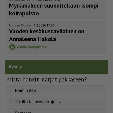
Mynämäkeen suunnitellaan isompi
koirapuisto
Uutiset
Kustavi
1.8.2026 17.30
Vuoden kesäkus­ta­vi­lainen on
Annaleena Hakola
Kysely
Mistä hankit marjat pakkaseen?
Poimin itse.
Torilta tai myyntikojusta.