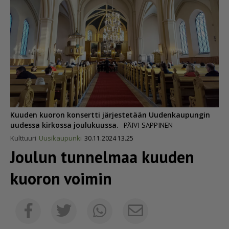
Kuuden kuoron konsertti järjestetään Uudenkaupungin
uudessa kirkossa joulukuussa.
PÄIVI SAPPINEN
Kulttuuri
Uusikaupunki
30.11.2024 13.25
Joulun tunnelmaa kuuden
kuoron voimin
Sähköposti
Facebook
Twitter
Whatsapp