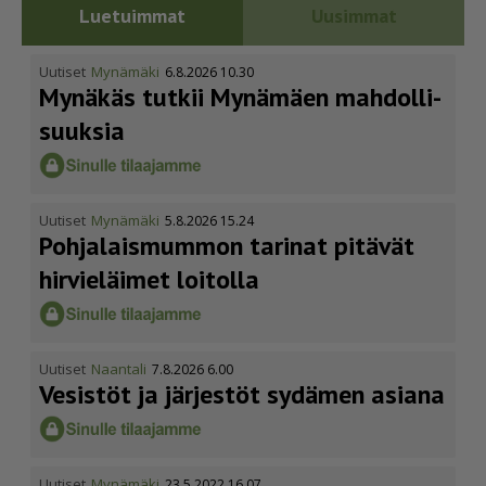
Luetuimmat
Uusimmat
Uutiset
Mynämäki
6.8.2026 10.30
Mynäkäs tutkii Mynämäen mahdol­li­
suuksia
Uutiset
Mynämäki
5.8.2026 15.24
Pohja­lais­mummon tarinat pitävät
hirvieläimet loitolla
Uutiset
Naantali
7.8.2026 6.00
Vesistöt ja järjestöt sydämen asiana
Uutiset
Mynämäki
23.5.2022 16.07