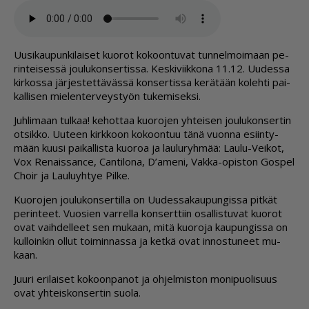
Uu­si­kau­pun­ki­lai­set kuo­rot ko­koon­tu­vat tun­nel­moi­maan pe­
rin­tei­ses­sä jou­lu­kon­ser­tis­sa. Kes­ki­viik­ko­na 11.12. Uu­des­sa
kir­kos­sa jär­jes­tet­tä­väs­sä kon­ser­tis­sa ke­rä­tään ko­leh­ti pai­
kal­li­sen mie­len­ter­veys­työn tu­ke­mi­sek­si.
Juh­li­maan tul­kaa! ke­hot­taa kuo­ro­jen yh­tei­sen jou­lu­kon­ser­tin
ot­sik­ko. Uu­teen kirk­koon ko­koon­tuu tänä vuon­na esiin­ty­
mään kuu­si pai­kal­lis­ta kuo­roa ja lau­lu­ryh­mää: Lau­lu-Vei­kot,
Vox Re­nais­san­ce, Can­ti­lo­na, D’ame­ni, Vak­ka-opis­ton Gos­pel
Choir ja Lau­lu­yh­tye Pil­ke.
Kuo­ro­jen jou­lu­kon­ser­til­la on Uu­des­sa­kau­pun­gis­sa pit­kät
pe­rin­teet. Vuo­sien var­rel­la kon­sert­tiin osal­lis­tu­vat kuo­rot
ovat vaih­del­leet sen mu­kaan, mitä kuo­ro­ja kau­pun­gis­sa on
kul­loin­kin ol­lut toi­min­nas­sa ja ket­kä ovat in­nos­tu­neet mu­
kaan.
Juu­ri eri­lai­set ko­koon­pa­not ja oh­jel­mis­ton mo­ni­puo­li­suus
ovat yh­teis­kon­ser­tin suo­la.