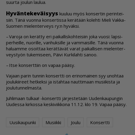
suur­ta jou­lun lau­lua.
Hy­vän­te­ke­väi­syys
kuu­luu myös kon­ser­tin pe­rin­tei­
siin. Tänä vuon­na kon­ser­tis­sa ke­rä­tään ko­leh­ti Mie­li Vak­ka-
Suo­men mie­len­ter­veys ry:n hy­väk­si.
– Va­ro­ja on ke­rät­ty eri pai­kal­lis­koh­tei­siin joka vuo­si: lap­si­
per­heil­le, nuo­ril­le, van­huk­sil­le ja vam­mai­sil­le. Tänä vuon­na
ha­lu­am­me osoit­taa ke­rät­tä­vät va­rat pai­kal­li­sen mie­len­ter­
veys­työn tu­ke­mi­seen, Päi­vi Kur­ki­lah­ti sa­noo.
– It­se kon­sert­tiin on va­paa pää­sy.
Va­jaan pa­rin tun­nin kon­sert­ti on eri­no­mai­nen syy unoh­taa
jou­lu­kii­reet het­kek­si ja is­tah­taa naut­ti­maan mu­sii­kis­ta ja
jou­lu­tun­nel­mas­ta.
Juh­li­maan tul­kaa! -kon­sert­ti jär­jes­te­tään Uu­den­kau­pun­gin
Uu­des­sa kir­kos­sa kes­ki­viik­ko­na 11.12. klo 19. Va­paa pää­sy.
Uusikaupunki
Musiikki
Joulu
Konsertti