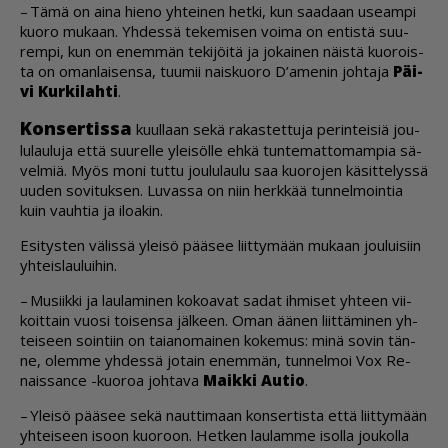
– Tämä on ai­na hie­no yh­tei­nen het­ki, kun saa­daan use­am­pi
kuo­ro mu­kaan. Yh­des­sä te­ke­mi­sen voi­ma on en­tis­tä suu­
rem­pi, kun on enem­män te­ki­jöi­tä ja jo­kai­nen näis­tä kuo­rois­
ta on oman­lai­sen­sa, tuu­mii nais­kuo­ro D’ame­nin joh­ta­ja
Päi­
vi Kur­ki­lah­ti
.
Kon­ser­tis­sa
kuul­laan sekä ra­kas­tet­tu­ja pe­rin­tei­siä jou­
lu­lau­lu­ja et­tä suu­rel­le ylei­söl­le eh­kä tun­te­mat­to­mam­pia sä­
vel­miä. Myös moni tut­tu jou­lu­lau­lu saa kuo­ro­jen kä­sit­te­lys­sä
uu­den so­vi­tuk­sen. Lu­vas­sa on niin herk­kää tun­nel­moin­tia
kuin vauh­tia ja ilo­a­kin.
Esi­tys­ten vä­lis­sä ylei­sö pää­see liit­ty­mään mu­kaan jou­lui­siin
yh­teis­lau­lui­hin.
– Mu­siik­ki ja lau­la­mi­nen ko­ko­a­vat sa­dat ih­mi­set yh­teen vii­
koit­tain vuo­si toi­sen­sa jäl­keen. Oman ää­nen liit­tä­mi­nen yh­
tei­seen soin­tiin on tai­a­no­mai­nen ko­ke­mus: minä so­vin tän­
ne, olem­me yh­des­sä jo­tain enem­män, tun­nel­moi Vox Re­
nais­san­ce -kuo­roa joh­ta­va
Maik­ki Au­tio
.
– Ylei­sö pää­see sekä naut­ti­maan kon­ser­tis­ta et­tä liit­ty­mään
yh­tei­seen isoon kuo­roon. Het­ken lau­lam­me isol­la jou­kol­la