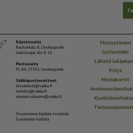
F
Käyntiosoite
Yhteystiedot
Rauhankatu 8, Uusikaupunki
Juttuvinkki
Aukioloajat: klo 8-16
Lähetä lukijaku
Postiosoite
PL 84, 23501 Uusikaupunki
Yritys
Mediakortti
Sähköpostiosoitteet
ilmoitukset@vakka.fi
Avoimuusilmoituk
toimitus@vakka.fi
etunimi.sukunimi@vakka.fi
Kuolinilmoituks
Tietosuojaselos
Sivustomme käyttää evästeitä.
Evästeiden hallinta