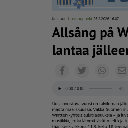
Kulttuuri
Uusikaupunki
25.2.2026 16.07
Allsång på Wi
lantaa jälle
Facebook
Twitter
Whats
Uu­si in­nos­ta­va vuo­si on tal­vi­lo­man jäl
mas­ta maa­lis­kuus­sa. Vak­ka-Suo­men mu­siik
Wint­te­ri -yh­teis­lau­lu­ti­lai­suuk­sia – ja l
mu­siik­kia, jot­ka läm­mit­tä­vät miel­tä ja tuo
tään kes­ki­viik­ko­na 11.3. kel­lo 18 tee­mal­l