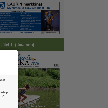
sälehti (ilmainen)
sen
ietoja
 ja