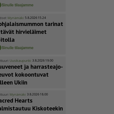
tiset
Mynämäki
5.8.2026 15.24
ohja­lais­mummon tarinat
itävät hirvieläimet
oitolla
ttuuri
Uusikaupunki
3.8.2026 19.00
uuveneet ja harras­te­a­jo­
euvot kokoontuvat
älleen Ukiin
ttuuri
Mynämäki
3.8.2026 18.00
acred Hearts
almistautuu Kiskoteekin