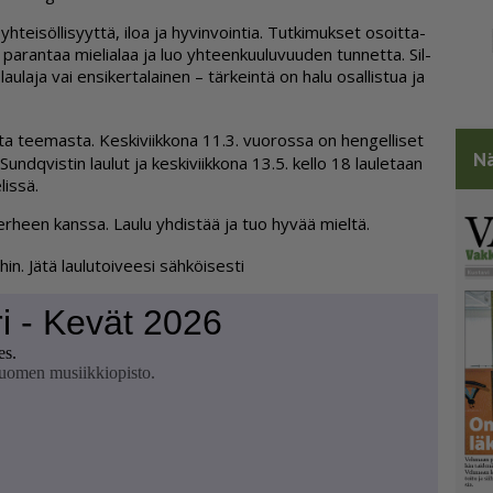
h­tei­söl­li­syyt­tä, iloa ja hy­vin­voin­tia. Tut­ki­muk­set osoit­ta­
pa­ran­taa mie­li­a­laa ja luo yh­teen­kuu­lu­vuu­den tun­net­ta. Sil­
au­la­ja vai en­si­ker­ta­lai­nen – tär­kein­tä on halu osal­lis­tua ja
 tee­mas­ta. Kes­ki­viik­ko­na 11.3. vuo­ros­sa on hen­gel­li­set
Nä
 Sundq­vis­tin lau­lut ja kes­ki­viik­ko­na 13.5. kel­lo 18 lau­le­taan
lis­sä.
per­heen kans­sa. Lau­lu yh­dis­tää ja tuo hy­vää miel­tä.
i­hin. Jätä lau­lu­toi­vee­si säh­köi­ses­ti