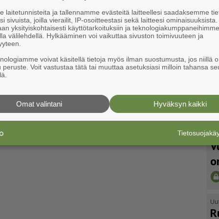
laitetunnisteita ja tallennamme evästeitä laitteellesi saadaksemme tie
i sivuista, joilla vierailit, IP-osoitteestasi sekä laitteesi ominaisuuksista
an yksityiskohtaisesti käyttötarkoituksiin ja teknologiakumppaneihimm
la välilehdellä. Hylkääminen voi vaikuttaa sivuston toimivuuteen ja
yyteen.
knologiamme voivat käsitellä tietoja myös ilman suostumusta, jos niillä o
u peruste. Voit vastustaa tätä tai muuttaa asetuksiasi milloin tahansa se
lä.
Omat valintani
Hyväksyn kaikki
Tietosuojak
Uu
V
o
Uu
R