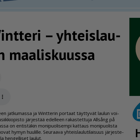
ntteri – yhteis­lau­
en maaliskuussa
Sähköposti
app
­keen jat­ku­mas­sa ja Wint­te­rin por­taat täyt­ty­vät lau­lun voi­
­ki­o­pis­to jär­jes­tää edel­leen ra­kas­tet­tu­ja Al­l­sång på
u­vas­sa on en­tis­tä­kin mo­ni­puo­li­sem­pi kat­taus mo­ni­puo­lis­ta
­vat hy­myn huu­lil­le. Seu­raa­va yh­teis­lau­lu­ti­lai­suus jär­jes­te­
a hen­gel­li­set lau­lut.