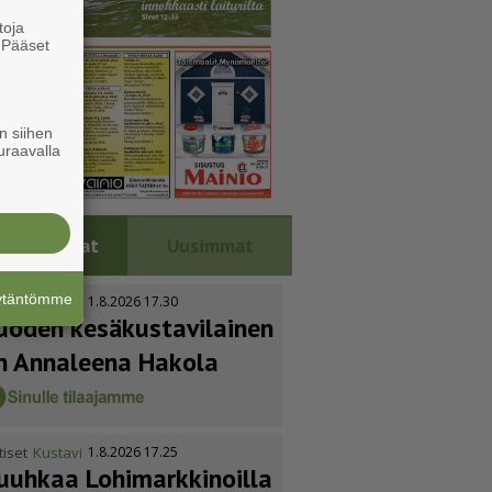
toja
. Pääset
e
n siihen
uraavalla
Luetuimmat
Uusimmat
äytäntömme
tiset
Kustavi
1.8.2026 17.30
uoden kesäkus­ta­vi­lainen
n Annaleena Hakola
tiset
Kustavi
1.8.2026 17.25
uuhkaa Lohimark­ki­noilla