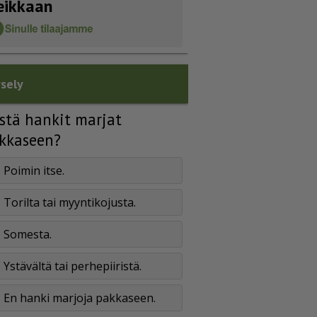
eikkaan
sely
stä hankit marjat
kkaseen?
Poimin itse.
Torilta tai myyntikojusta.
Somesta.
Ystävältä tai perhepiiristä.
En hanki marjoja pakkaseen.