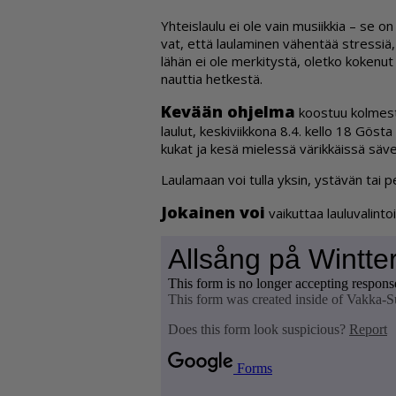
Yh­teis­lau­lu ei ole vain mu­siik­kia – se on y
vat, et­tä lau­la­mi­nen vä­hen­tää stres­siä, 
lä­hän ei ole mer­ki­tys­tä, olet­ko ko­ke­nut l
naut­tia het­kes­tä.
Ke­vään oh­jel­ma
koos­tuu kol­mes­ta
lau­lut, kes­ki­viik­ko­na 8.4. kel­lo 18 Gös­ta
ku­kat ja kesä mie­les­sä vä­rik­käis­sä sä­ve­
Lau­la­maan voi tul­la yk­sin, ys­tä­vän tai 
Jo­kai­nen voi
vai­kut­taa lau­lu­va­lin­to