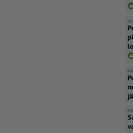
Uu
P
p
l
Kul
P
n
j
Kul
S
v