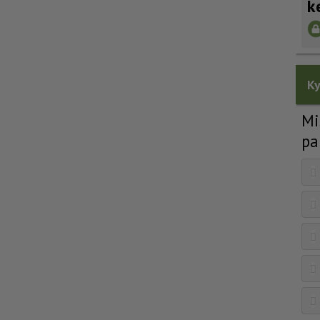
k
Ky
Mi
pa