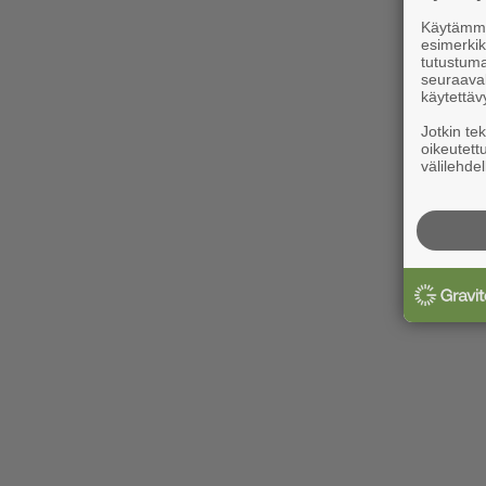
Käytämme 
esimerkiks
tutustuma
seuraaval
käytettäv
Jotkin te
oikeutett
välilehdel