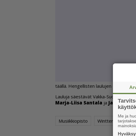
tääl­lä. Hen­gel­lis­ten lau­lu­jen osal­ta vii­m
Ar
Lau­lu­ja sä­es­tä­vät Vak­ka-Suo­men mu­siik­k
Tarvit
Mar­ja-Lii­sa San­ta­la
ja
Jark­ko Kok­
käytt
Me ja huo
Musiikkiopisto
Wintteri
tarjotak
mainoksi
Hyväksym