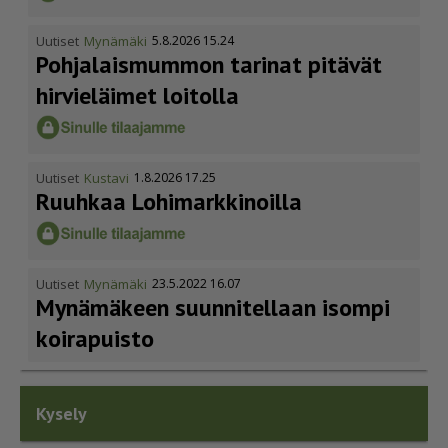
Uutiset
Mynämäki
5.8.2026 15.24
Pohja­lais­mummon tarinat pitävät
hirvieläimet loitolla
Uutiset
Kustavi
1.8.2026 17.25
Ruuhkaa Lohimark­ki­noilla
Uutiset
Mynämäki
23.5.2022 16.07
Mynämäkeen suunnitellaan isompi
koirapuisto
Kysely