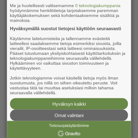
Me ja huolellisesti valitsemamme
0 teknologiakumppania
hyödynnämme henkilötietoja tarjotaksemme paremman
käyttäjäkokemuksen sekä kohdentaaksemme sisältöä ja
mainoksia.
Hyväksymällä suostut tietojesi käyttöön seuraavasti
Käytämme laitetunnisteita ja tallennamme evästeitä
laitteellesi saadaksemme tietoja esimerkiksi sivuista, joilla
vierailit, IP-osoitteestasi sekä laitteesi ominaisuuksista.
Pääset tutustumaan yksityiskohtaisesti käyttötarkoituksiin ja
teknologiakumppaneihimme seuraavalla välilehdellä.
Hylkääminen voi vaikuttaa sivuston toimivuuteen ja
käytettävyyteen.
Jotkin teknologiamme voivat käsitellä tietoja myös ilman
suostumusta, jos niillä on siihen oikeutettu peruste. Voit
vastustaa tätä tai muuttaa asetuksiasi milloin tahansa
seuraavalla välilehdellä.
Hyväksyn kaikki
Omat valintani
Tietosuojakäytäntömme