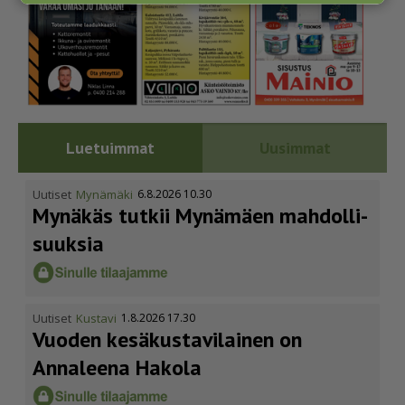
Luetuimmat
Uusimmat
Uutiset
Mynämäki
6.8.2026 10.30
Mynäkäs tutkii Mynämäen mahdol­li­
suuksia
Uutiset
Kustavi
1.8.2026 17.30
Vuoden kesäkus­ta­vi­lainen on
Annaleena Hakola