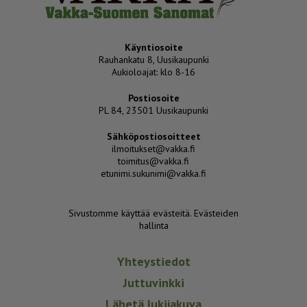
Käyntiosoite
Rauhankatu 8, Uusikaupunki
Aukioloajat: klo 8-16
Postiosoite
PL 84, 23501 Uusikaupunki
Sähköpostiosoitteet
ilmoitukset@vakka.fi
toimitus@vakka.fi
etunimi.sukunimi@vakka.fi
Sivustomme käyttää evästeitä.
Evästeiden
hallinta
Yhteystiedot
Juttuvinkki
Lähetä lukijakuva