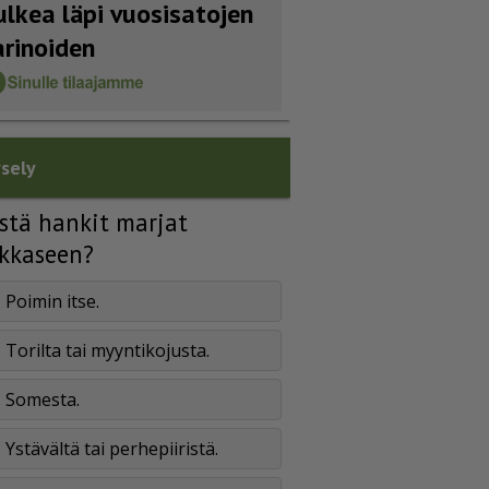
ulkea läpi vuosisatojen
arinoiden
sely
stä hankit marjat
kkaseen?
Poimin itse.
Torilta tai myyntikojusta.
Somesta.
Ystävältä tai perhepiiristä.