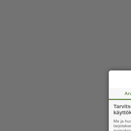
Ar
Tarvit
käytt
Me ja huo
tarjotak
mainoksi