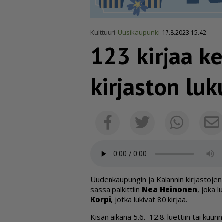
Kulttuuri
Uusikaupunki
17.8.2023 15.42
123 kirjaa k
kirjaston luk
Facebook
Twitter
Whats
Uu­den­kau­pun­gin ja Ka­lan­nin kir­jas­to­jen
sas­sa pal­kit­tiin
Nea Hei­no­nen
, joka l
Kor­pi
, jot­ka lu­ki­vat 80 kir­jaa.
Ki­san ai­ka­na 5.6.–12.8. lu­et­tiin tai kuun­ne