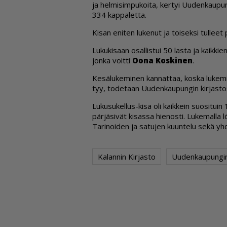
ja hel­mi­sim­pu­koi­ta, ker­tyi Uu­den­kau­pun
334 kap­pa­let­ta.
Ki­san eni­ten lu­ke­nut ja toi­sek­si tul­leet pal
Lu­ku­ki­saan osal­lis­tui 50 las­ta ja kaik­kie
jon­ka voit­ti
Oo­na Kos­ki­nen
.
Ke­sä­lu­ke­mi­nen kan­nat­taa, kos­ka lu­ke­m
tyy, to­de­taan Uu­den­kau­pun­gin kir­jas­to
Lu­ku­su­kel­lus-kisa oli kaik­kein suo­si­tuin
pär­jä­si­vät ki­sas­sa hie­nos­ti. Lu­ke­mal­la l
Ta­ri­noi­den ja sa­tu­jen kuun­te­lu sekä yh
Kalannin Kirjasto
Uudenkaupungin