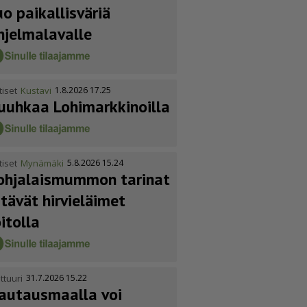
uo paikallisväriä
hjelmalavalle
tiset
Kustavi
1.8.2026 17.25
uuhkaa Lohimark­ki­noilla
tiset
Mynämäki
5.8.2026 15.24
ohja­lais­mummon tarinat
itävät hirvieläimet
oitolla
ttuuri
31.7.2026 15.22
autausmaalla voi