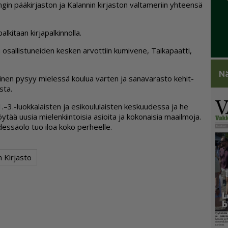
­gin pää­kir­jas­ton ja Ka­lan­nin kir­jas­ton val­ta­me­riin yh­teen­sä
­ki­taan kir­ja­pal­kin­nol­la.
n osal­lis­tu­nei­den kes­ken ar­vot­tiin ku­mi­ve­ne, Tai­ka­paat­ti,
Nä
i­nen py­syy mie­les­sä kou­lua var­ten ja sa­na­va­ras­to ke­hit­
s­ta.
 1.–3.-luok­ka­lais­ten ja esi­kou­lu­lais­ten kes­kuu­des­sa ja he
öy­tää uu­sia mie­len­kiin­toi­sia asi­oi­ta ja ko­ko­nai­sia maa­il­mo­ja.
­des­sä­o­lo tuo iloa koko per­heel­le.
 Kirjasto