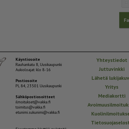
F
Käyntiosoite
Yhteystiedot
Rauhankatu 8, Uusikaupunki
Juttuvinkki
Aukioloajat: klo 8-16
Lähetä lukijaku
Postiosoite
PL 84, 23501 Uusikaupunki
Yritys
Mediakortti
Sähköpostiosoitteet
ilmoitukset@vakka.fi
Avoimuusilmoituk
toimitus@vakka.fi
etunimi.sukunimi@vakka.fi
Kuolinilmoituks
Tietosuojaselos
Sivustomme käyttää evästeitä.