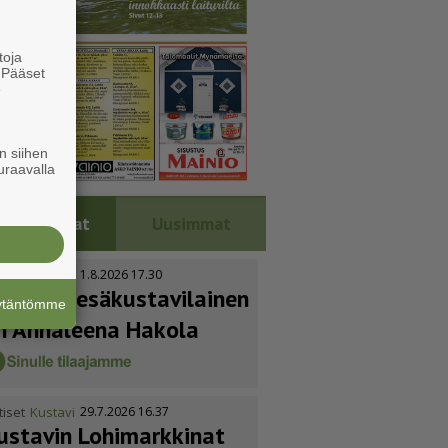
toja
. Pääset
e
n siihen
uraavalla
Luetuimmat
Uusimmat
tiset
Kustavi
1.8.2026 17.30
uoden kesäkus­ta­vi­lainen
äytäntömme
n Annaleena Hakola
tiset
Kustavi
29.7.2026 16.37
ustavin Lohimarkkinat