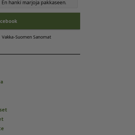
En hanki marjoja pakkaseen.
acebook
Vakka-Suomen Sanomat
va
set
et
te