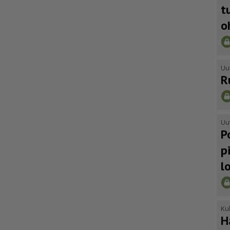
t
o
Uu
R
Uu
P
p
l
Kul
H