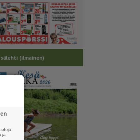
sälehti (ilmainen)
sen
ietoja
 ja