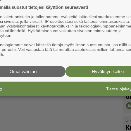
ällä suostut tietojesi käyttöön seuraavasti
laitetunnisteita ja tallennamme evästeitä laitteellesi saadaksemme tie
i sivuista, joilla vierailit, IP-osoitteestasi sekä laitteesi ominaisuuksista
an yksityiskohtaisesti käyttötarkoituksiin ja teknologiakumppaneihimm
la välilehdellä. Hylkääminen voi vaikuttaa sivuston toimivuuteen ja
yyteen.
knologiamme voivat käsitellä tietoja myös ilman suostumusta, jos niillä o
u peruste. Voit vastustaa tätä tai muuttaa asetuksiasi milloin tahansa se
lä.
Omat valintani
Hyväksyn kaikki
Uu
V
Tietosuojak
o
Uu
K