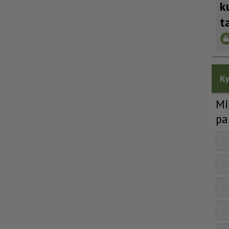
k
t
Ky
Mi
pa