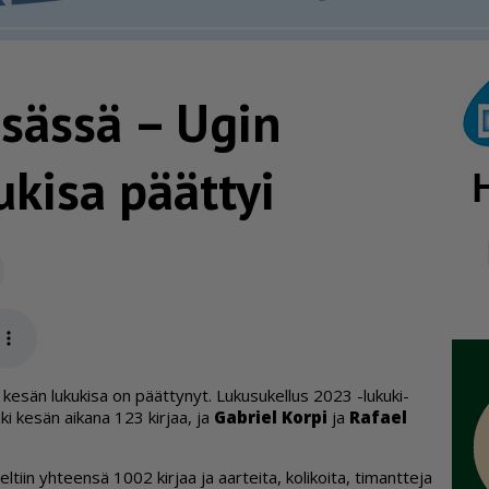
esässä – Ugin
ukisa päättyi
Sähköposti
app
 ke­sän lu­ku­ki­sa on päät­ty­nyt. Lu­ku­su­kel­lus 2023 -lu­ku­ki­
uki ke­sän ai­ka­na 123 kir­jaa, ja
Gab­riel Kor­pi
ja
Ra­fa­el
l­tiin yh­teen­sä 1002 kir­jaa ja aar­tei­ta, ko­li­koi­ta, ti­mant­te­ja