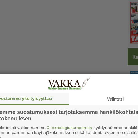
Ke
vostamme yksityisyyttäsi
Valintasi
semme suostumuksesi tarjotaksemme henkilökohtai
ökokemuksen
lellisesti valitsemamme
0 teknologiakumppania
hyödynnämme henkilöt
semme paremman käyttäjäkokemuksen sekä kohdentaaksemme sisältöä
a.