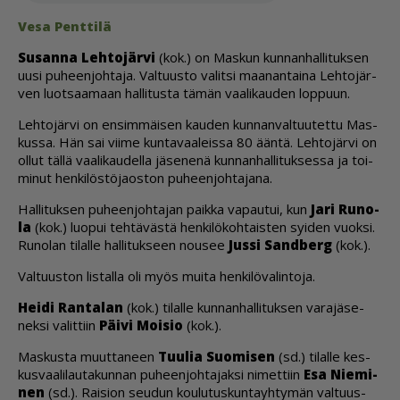
Vesa Pent­ti­lä
Su­san­na Leh­to­jär­vi
(kok.) on Mas­kun kun­nan­hal­li­tuk­sen
uu­si pu­heen­joh­ta­ja. Val­tuus­to va­lit­si maa­nan­tai­na Leh­to­jär­
ven luot­saa­maan hal­li­tus­ta tä­män vaa­li­kau­den lop­puun.
Leh­to­jär­vi on en­sim­mäi­sen kau­den kun­nan­val­tuu­tet­tu Mas­
kus­sa. Hän sai vii­me kun­ta­vaa­leis­sa 80 ään­tä. Leh­to­jär­vi on
ol­lut täl­lä vaa­li­kau­del­la jä­se­ne­nä kun­nan­hal­li­tuk­ses­sa ja toi­
mi­nut hen­ki­lös­tö­ja­os­ton pu­heen­joh­ta­ja­na.
Hal­li­tuk­sen pu­heen­joh­ta­jan paik­ka va­pau­tui, kun
Jari Ru­no­
la
(kok.) luo­pui teh­tä­väs­tä hen­ki­lö­koh­tais­ten syi­den vuok­si.
Ru­no­lan ti­lal­le hal­li­tuk­seen nou­see
Jus­si Sand­berg
(kok.).
Val­tuus­ton lis­tal­la oli myös mui­ta hen­ki­lö­va­lin­to­ja.
Hei­di Ran­ta­lan
(kok.) ti­lal­le kun­nan­hal­li­tuk­sen va­ra­jä­se­
nek­si va­lit­tiin
Päi­vi Moi­sio
(kok.).
Mas­kus­ta muut­ta­neen
Tuu­lia Suo­mi­sen
(sd.) ti­lal­le kes­
kus­vaa­li­lau­ta­kun­nan pu­heen­joh­ta­jak­si ni­met­tiin
Esa Nie­mi­
nen
(sd.). Rai­si­on seu­dun kou­lu­tus­kun­ta­yh­ty­män val­tuus­