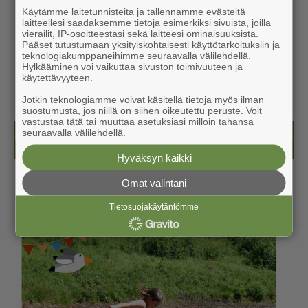
Käytämme laitetunnisteita ja tallennamme evästeitä
laitteellesi saadaksemme tietoja esimerkiksi sivuista, joilla
vierailit, IP-osoitteestasi sekä laitteesi ominaisuuksista.
Pääset tutustumaan yksityiskohtaisesti käyttötarkoituksiin ja
teknologiakumppaneihimme seuraavalla välilehdellä.
Hylkääminen voi vaikuttaa sivuston toimivuuteen ja
käytettävyyteen.
Jotkin teknologiamme voivat käsitellä tietoja myös ilman
suostumusta, jos niillä on siihen oikeutettu peruste. Voit
vastustaa tätä tai muuttaa asetuksiasi milloin tahansa
seuraavalla välilehdellä.
Kesälehti (ilmainen)
Hyväksyn kaikki
Omat valintani
Tietosuojakäytäntömme