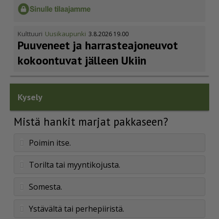
Kulttuuri
Uusikaupunki
3.8.2026 19.00
Puuveneet ja harras­te­a­jo­neuvot
kokoontuvat jälleen Ukiin
Kysely
Mistä hankit marjat pakkaseen?
Poimin itse.
Torilta tai myyntikojusta.
Somesta.
Ystävältä tai perhepiiristä.