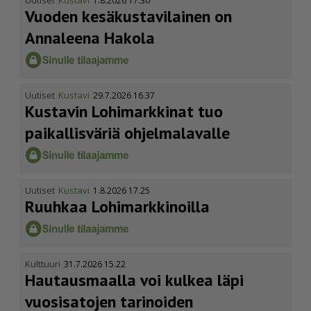
Uutiset
Kustavi
1.8.2026 17.30
Vuoden kesäkus­ta­vi­lainen on
Annaleena Hakola
Uutiset
Kustavi
29.7.2026 16.37
Kustavin Lohimarkkinat tuo
paikallisväriä ohjelmalavalle
Uutiset
Kustavi
1.8.2026 17.25
Ruuhkaa Lohimark­ki­noilla
Kulttuuri
31.7.2026 15.22
Hautausmaalla voi kulkea läpi
vuosisatojen tarinoiden