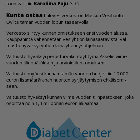
toon va­lit­tiin
Ka­ro­lii­na Paju
(sd.).
Kun­ta os­taa
hu­le­ve­si­ver­kos­ton Mas­kun Ve­si­huol­to
Oy:ltä tä­män vuo­den lo­pun ta­se­ar­vol­la.
Ver­kos­to siir­tyy kun­nan omis­tuk­seen en­si vuo­den alus­sa.
Kaup­pa­hin­ta vä­hen­ne­tään ve­siyh­ti­ön lai­na­saa­ta­vis­ta. Val­
tuus­to hy­väk­syi yh­ti­ön lai­na­ly­hen­ny­soh­jel­man.
Val­tuus­to hy­väk­syi pe­rus­tur­va­kun­ta­yh­ty­mä Ak­se­lin vii­me
vuo­den ti­lin­pää­tök­sen ja ar­vi­oin­ti­ker­to­muk­sen.
Val­tuus­to myön­si kun­nan tä­män vuo­den bud­jet­tiin 10 000
eu­ron li­sä­mää­rä­ra­han nuor­ten syr­jäy­ty­mi­sen eh­käi­se­mi­
seen.
Val­tuus­to hy­väk­syi kun­nan vii­me vuo­den ti­lin­pää­tök­sen, joka
osoit­taa noin 1,4 mil­joo­nan eu­ron ali­jää­mää.