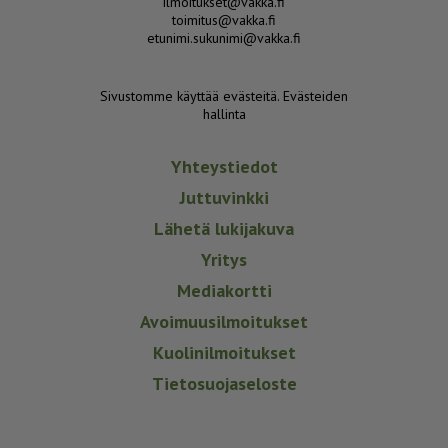
ilmoitukset@vakka.fi
toimitus@vakka.fi
etunimi.sukunimi@vakka.fi
Sivustomme käyttää evästeitä.
Evästeiden
hallinta
Yhteystiedot
Juttuvinkki
Lähetä lukijakuva
Yritys
Mediakortti
Avoimuusilmoitukset
Kuolinilmoitukset
Tietosuojaseloste